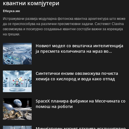
квантни компјутери
ЕНаука.мк
Истражувачи развија модуларна фотонска квантна архитектура што може
да се приспособува на различни пресметковни задачи. Системот Clavina
овозможува и посигурно создавање квантни состојби важни за корекција
на грешки.
Новиот модел со вештачка интелигенција
ја пресмета количината на мраз во...
Синтетички ензим овозможува почиста
хемија со кислород и вода како отпад
SpaceX планира фабрики на Месечината со
помош на роботи
Минијатурен магнет открива исклучително