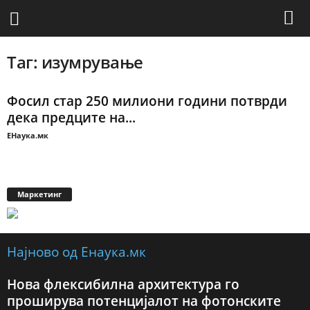
Таг: изумрување
Фосил стар 250 милиони години потврди
дека предците на...
ЕНаука.мк
Маркетинг
Најново од Енаука.мк
Нова флексибилна архитектура го
проширува потенцијалот на фотонските