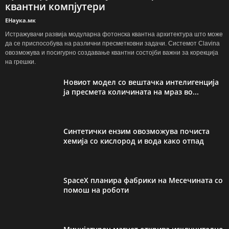
квантни компјутери
ЕНаука.мк
Истражувачи развија модуларна фотонска квантна архитектура што може
да се приспособува на различни пресметковни задачи. Системот Clavina
овозможува и посигурно создавање квантни состојби важни за корекција
на грешки.
Новиот модел со вештачка интелигенција
ја пресмета количината на мраз во...
Синтетички ензим овозможува почиста
хемија со кислород и вода како отпад
SpaceX планира фабрики на Месечината со
помош на роботи