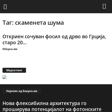
Таг: скаменета шума
Откриен сочуван фосил од дрво во Грција,
старо 20...
ЕНаука.мк
Маркетинг
Најново од Енаука.мк
Нова флексибилна архитектура го
проширува потенцијалот на фотонските