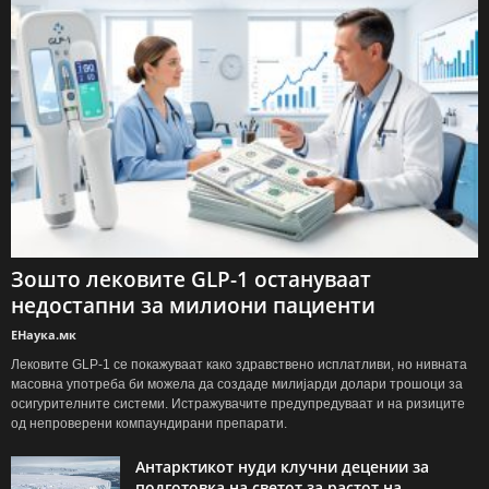
Зошто лековите GLP-1 остануваат
недостапни за милиони пациенти
ЕНаука.мк
Лековите GLP-1 се покажуваат како здравствено исплатливи, но нивната
масовна употреба би можела да создаде милијарди долари трошоци за
осигурителните системи. Истражувачите предупредуваат и на ризиците
од непроверени компаундирани препарати.
Антарктикот нуди клучни децении за
подготовка на светот за растот на...