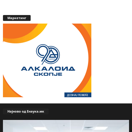
Маркетинг
Најново од Енаука.мк