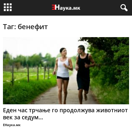
Таг: бенефит
Еден час трчање го продолжува животниот
век за седум...
ЕНаука.мк