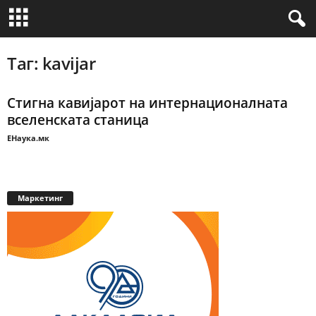
Таг: kavijar
Стигна кавијарот на интернационалната
вселенската станица
ЕНаука.мк
Маркетинг