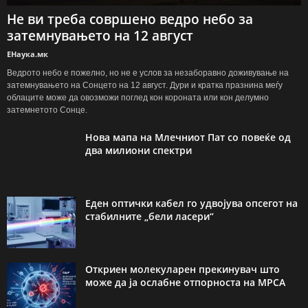
Не ви треба совршено ведро небо за
затемнувањето на 12 август
ЕНаука.мк
Ведрото небо е пожелно, но не е услов за незаборавно доживување на
затемнувањето на Сонцето на 12 август. Дури и кратка празнина меѓу
облаците може да овозможи поглед кон короната или кон делумно
затемнетото Сонце.
Нова мапа на Млечниот Пат со повеќе од
два милиони спектри
Еден оптички кабел го удвојува опсегот на
стабилните „бели ласери“
Откриен молекуларен прекинувач што
може да ја ослабне отпорноста на МРСА