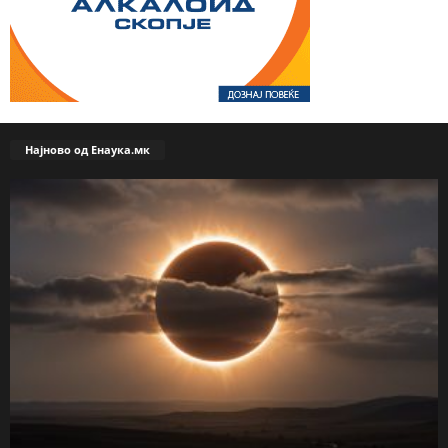
Најново од Енаука.мк