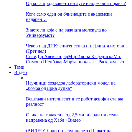
Од кога продавањето на луѓе е нормална појава ?
Кога само еден од близнаците е академски
надарен…
Знаете ли која е најважната молекула во
Универзумот?
Чекор над ДНК: епигенетика и нејзината историја
(Трет дел)
Сите
Д-р Александар
М-р Ивона Кафеџиска
М-р
Симона Шенбакар
Марта ни кажа…
Раскажувачот
Теми
Видео
Научници создадоа лабораториски модел на
„бомба од црна дупка“
Вештачки интелигентните робот девојки станаа
реалност
Слика на галаксија од 2,5 милијарди пиксели
направена од Хабл +Видео
(ВИДЕО) Дали сте слушнале за Паркот на