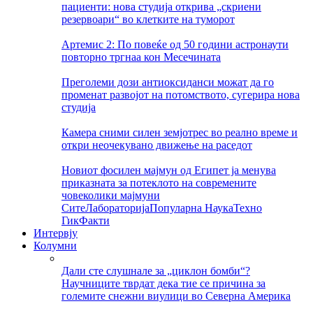
пациенти: нова студија открива „скриени
резервоари“ во клетките на туморот
Артемис 2: По повеќе од 50 години астронаути
повторно тргнаа кон Месечината
Преголеми дози антиоксиданси можат да го
променат развојот на потомството, сугерира нова
студија
Камера сними силен земјотрес во реално време и
откри неочекувано движење на раседот
Новиот фосилен мајмун од Египет ја менува
приказната за потеклото на современите
човеколики мајмуни
Сите
Лабораторија
Популарна Наука
Техно
Гик
Факти
Интервју
Колумни
Дали сте слушнале за „циклон бомби“?
Научниците тврдат дека тие се причина за
големите снежни виулици во Северна Америка