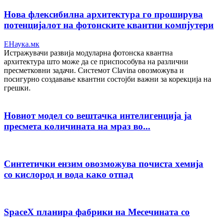
Нова флексибилна архитектура го проширува
потенцијалот на фотонските квантни компјутери
ЕНаука.мк
Истражувачи развија модуларна фотонска квантна
архитектура што може да се приспособува на различни
пресметковни задачи. Системот Clavina овозможува и
посигурно создавање квантни состојби важни за корекција на
грешки.
Новиот модел со вештачка интелигенција ја
пресмета количината на мраз во...
Синтетички ензим овозможува почиста хемија
со кислород и вода како отпад
SpaceX планира фабрики на Месечината со