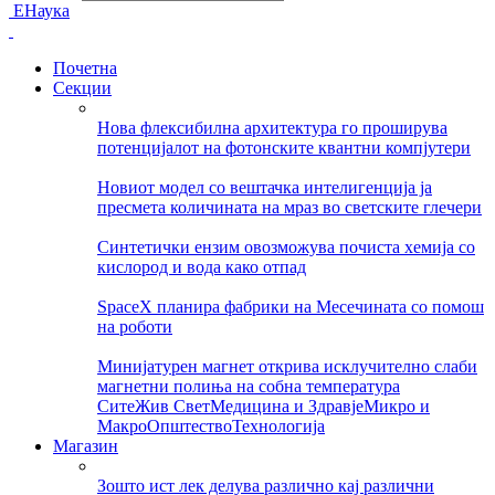
ЕНаука
Почетна
Секции
Нова флексибилна архитектура го проширува
потенцијалот на фотонските квантни компјутери
Новиот модел со вештачка интелигенција ја
пресмета количината на мраз во светските глечери
Синтетички ензим овозможува почиста хемија со
кислород и вода како отпад
SpaceX планира фабрики на Месечината со помош
на роботи
Минијатурен магнет открива исклучително слаби
магнетни полиња на собна температура
Сите
Жив Свет
Медицина и Здравје
Микро и
Макро
Општество
Технологија
Магазин
Зошто ист лек делува различно кај различни