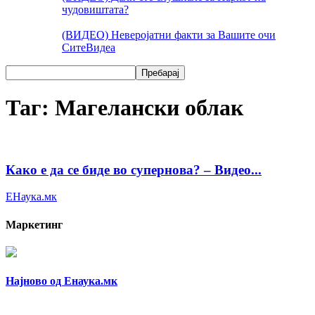
чудовиштата?
(ВИДЕО) Неверојатни факти за Вашите очи
Сите
Видеа
Таг: Магелански облак
Како е да се биде во супернова? – Видео...
ЕНаука.мк
Маркетинг
Најново од Енаука.мк