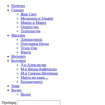
Почетна
Секции
Жив Свет
Медицина и Здравје
Микро и Макро
Општество
Технологија
Магазин
Лабораторија
Популарна Наука
Техно Гик
Факти
Интервју
Колумни
Д-р Александар
М-р Ивона Кафеџиска
М-р Симона Шенбакар
Марта ни кажа…
Раскажувачот
Теми
Видео
Видеа
Пребарај