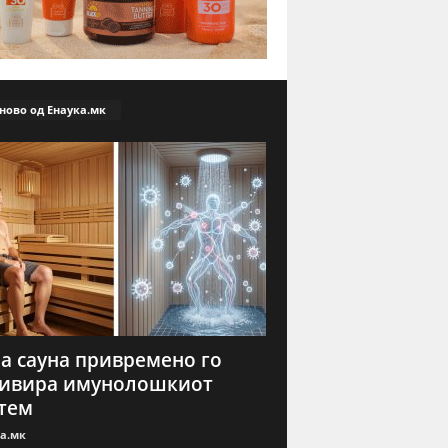
ново од Енаука.мк
а сауна привремено го
тивира имунолошкиот
тем
а.мк