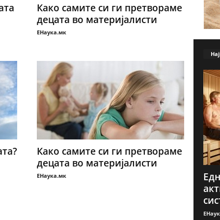
ата
Како самите си ги претвораме
децата во материјалисти
ЕНаука.мк
Нај
ата?
Како самите си ги претвораме
децата во материјалисти
Едн
ЕНаука.мк
ак
сис
ЕНаук