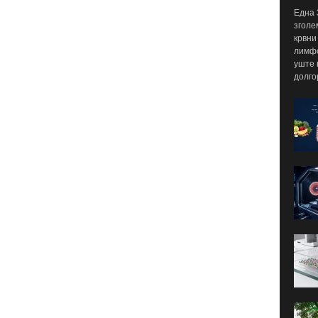
Една 
зголе
крвни
лимфо
уште 
долго