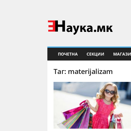
Е
Н
а
у
к
а
ПОЧЕТНА
СЕКЦИИ
МАГАЗ
Таг: materijalizam