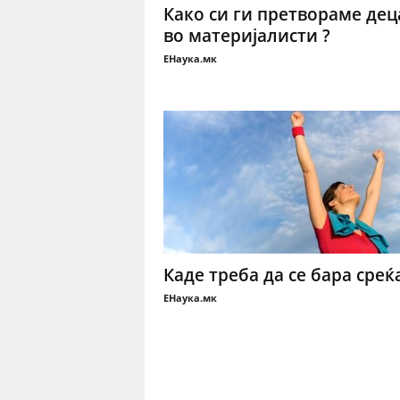
Како си ги претвораме дец
во материјалисти ?
ЕНаука.мк
Каде треба да се бара среќ
ЕНаука.мк