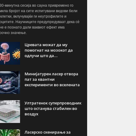
30-минутна сесија во сауна привремено го
мила бројот на сите испитувани видови бели
 клетки, вклучувајќи ги неутрофилите и
цитите. Научниците предупредуваат дека сè
не е познато дали ваквиот ефект има
рочно значење.
Цревата можат да му
помогнат на мозокот да
одлучи што да...
Минијатурен ласер отвора
пат за квантни
експерименти во вселената
Ултратенок суперпроводник
што останува стабилен во
воздух
Ласерско скенирање за