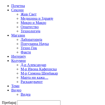
Почетна
Секции
Жив Свет
Медицина и Здравје
Микро и Макро
Општество
Технологија
Магазин
Лабораторија
Популарна Наука
Техно Гик
Факти
Интервју
Колумни
Д-р Александар
М-р Ивона Кафеџиска
М-р Симона Шенбакар
Марта ни кажа…
Раскажувачот
Теми
Видео
Видеа
Пребарај