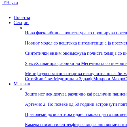
ЕНаука
Почетна
Секции
Нова флексибилна архитектура го проширува потен
Новиот модел со вештачка интелигенција ја пресмет
Синтетички ензим овозможува почиста хемија со ки
SpaceX планира фабрики на Месечината со помош 
Минијатурен магнет открива исклучително слаби м
Сите
Жив Свет
Медицина и Здравје
Микро и Макро
О
Магазин
Зошто ист лек делува различно кај различни пациен
Артемис 2: По повеќе од 50 години астронаути пов
Преголеми дози антиоксиданси можат да го променат
Камера сними силен земјотрес во реално време и о