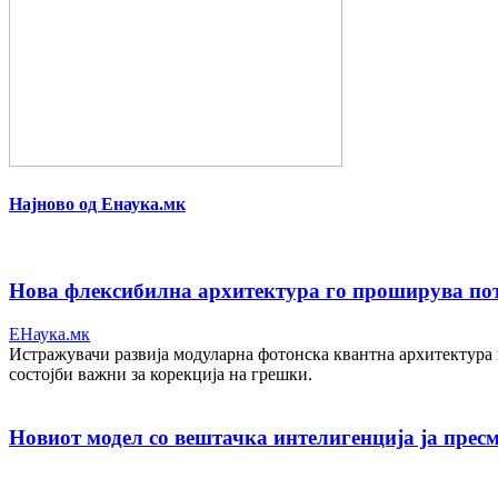
Најново од Енаука.мк
Нова флексибилна архитектура го проширува пот
ЕНаука.мк
Истражувачи развија модуларна фотонска квантна архитектура 
состојби важни за корекција на грешки.
Новиот модел со вештачка интелигенција ја пресм