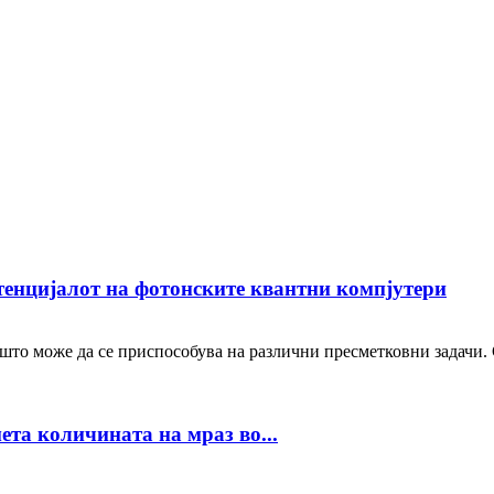
енцијалот на фотонските квантни компјутери
што може да се приспособува на различни пресметковни задачи.
ета количината на мраз во...