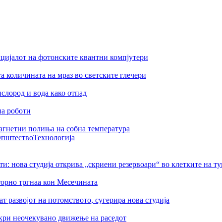
цијалот на фотонските квантни компјутери
а количината на мраз во светските глечери
слород и вода како отпад
на роботи
агнетни полиња на собна температура
пштество
Технологија
ти: нова студија открива „скриени резервоари“ во клетките на т
торно тргнаа кон Месечината
 развојот на потомството, сугерира нова студија
ткри неочекувано движење на раседот