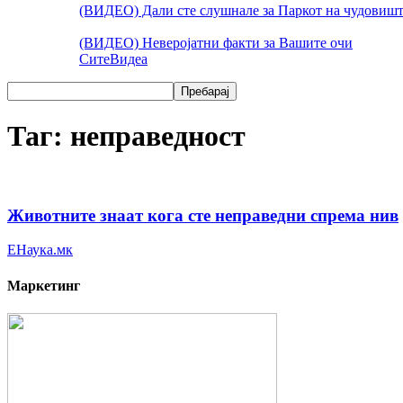
(ВИДЕО) Дали сте слушнале за Паркот на чудовишт
(ВИДЕО) Неверојатни факти за Вашите очи
Сите
Видеа
Таг: неправедност
Животните знаат кога сте неправедни спрема нив
ЕНаука.мк
Маркетинг