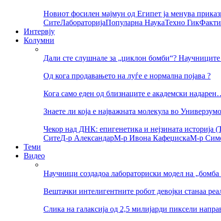
Новиот фосилен мајмун од Египет ја менува приказ
Сите
Лабораторија
Популарна Наука
Техно Гик
Факти
Интервју
Колумни
Дали сте слушнале за „циклон бомби“? Научниците 
Од кога продавањето на луѓе е нормална појава ?
Кога само еден од близнаците е академски надарен
Знаете ли која е најважната молекула во Универзум
Чекор над ДНК: епигенетика и нејзината историја (Т
Сите
Д-р Александар
М-р Ивона Кафеџиска
М-р Сим
Теми
Видео
Научници создадоа лабораториски модел на „бомба 
Вештачки интелигентните робот девојки станаа реа
Слика на галаксија од 2,5 милијарди пиксели напр