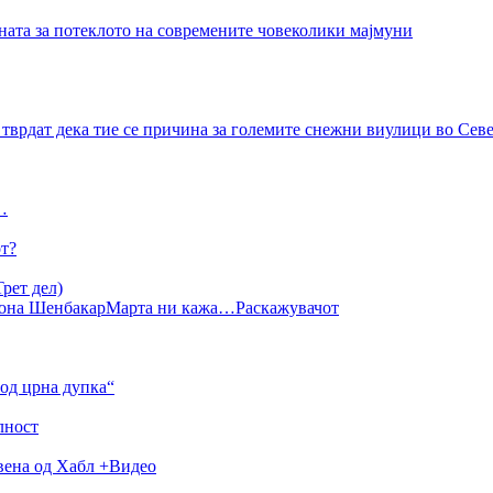
ната за потеклото на современите човеколики мајмуни
тврдат дека тие се причина за големите снежни виулици во Се
…
от?
рет дел)
она Шенбакар
Марта ни кажа…
Раскажувачот
од црна дупка“
лност
авена од Хабл +Видео