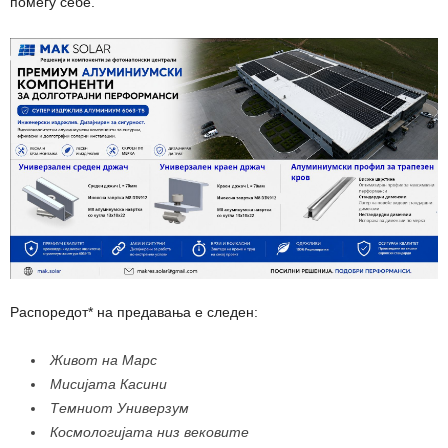
помеѓу себе.
Распоредот* на предавања е следен:
Живот на Марс
Мисијата Касини
Темниот Универзум
Космологијата низ вековите