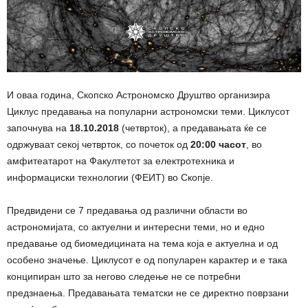
И оваа година, Скопско Астрономско Друштво организира
Циклус предавања на популарни астрономски теми. Циклусот
започнува на
18.10.2018
(четврток), а предавањата ќе се
одржуваат секој четврток, со почеток од
20:00 часот
, во
амфитеатарот на Факултетот за електротехника и
информациски технологии (ФЕИТ) во Скопје.
Предвидени се 7 предавања од различни области во
астрономијата, со актуелни и интересни теми, но и едно
предавање од биомедицината на тема која е актуелна и од
особено значење. Циклусот е од популарен карактер и е така
конципиран што за негово следење не се потребни
предзнаења. Предавањата тематски не се директно поврзани