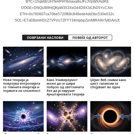
BTC=15qk6EUHTeHF9Y6mava8sJFcJVpWXAidK6
DOGE=DNQUB9HjQKpW353XsG44D9X34JhD5YcCXm
ETH=0x760607ca70be5720f68c848ede4dd3bc530e032c
SOL=E7xEBsmHDcZ7VPzU7ZFYY34mpbpZxnMtRA9nTytDAmJt
ПОВРЗАНИ НАСЛОВИ
ПОВЕЌЕ ОД АВТОРОТ
Нова теорија ја
Како Универзумот
Џејмс Веб сними како
поврзува ентропијата
може да се шири
шест галаксии се
со темната енергија и
побрзо од светлината
спојуваат во една
појавата на сложеност
без да ја наруши
Ајнштајновата теорија