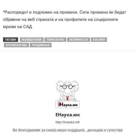
*Распоредот е подложен на промени. Сите промени ќе бидат
објавени на веб страната и на профилите на социјалните
мрежи на САД.
ТАГОВИ
BIOMEDITSINA
TSRNI-DUPKI
АКТИВНОСТИ
КАСИНИ
КОСМОЛОГИЈА
ПРЕДАВАЊА
Share
ЕНаука.мк
http://enauka.mk
Ви благодариме за секоја ваша поддршка , донација и сугестија