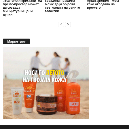
„Вселенски кристали“ од
Ѕвездена прашина
Ајнштајновиот мост
време-простор можат
можe да ја објасни
како огледало на
да создадат
светлината на раните
времето
минијатурни црни
галаксии
дупки
Маркетинг