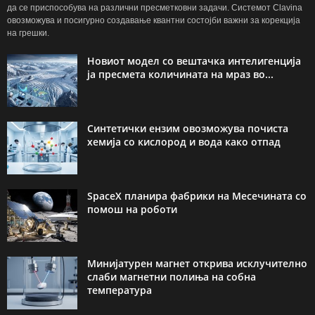
да се приспособува на различни пресметковни задачи. Системот Clavina
овозможува и посигурно создавање квантни состојби важни за корекција
на грешки.
Новиот модел со вештачка интелигенција
ја пресмета количината на мраз во...
Синтетички ензим овозможува почиста
хемија со кислород и вода како отпад
SpaceX планира фабрики на Месечината со
помош на роботи
Минијатурен магнет открива исклучително
слаби магнетни полиња на собна
температура