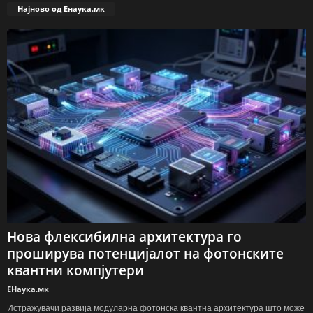
Најново од Енаука.мк
Нова флексибилна архитектура го
проширува потенцијалот на фотонските
квантни компјутери
ЕНаука.мк
Истражувачи развија модуларна фотонска квантна архитектура што може