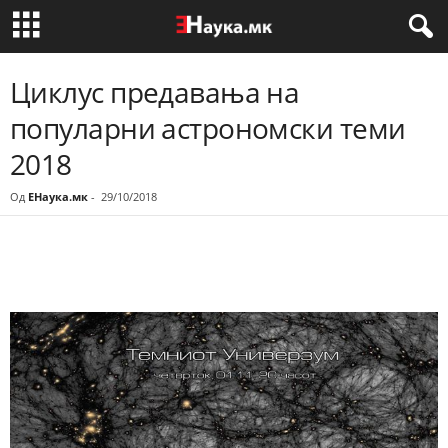
Циклус предавања на
популарни астрономски теми
2018
Од
ЕНаука.мк
-
29/10/2018
Share