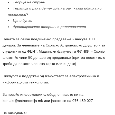
Теорија на струни
Терапија и рана детекција на рак: каква иднина ни
претстои?
Црни дупки
Ајнштајновите теории на релативитет
Цената за секое поединечно предавање изнесува 100
денари. За членовите на Скопско Астрономско Друштво и за
студентите од ФЕИТ, Машински факултет и ФИНКИ – Скопје
влезот ќе чини 50 денари од предавање (притоа посетителот
треба да покаже членска карта или индекс).
Циклусот е поддржан од Факултетот за електротехника и
информациски технологии.
За повеќе информации слободно пишете ни на
kontakt@astronomija.mk или јавете се на 076 439 027.
Ве очекуваме!