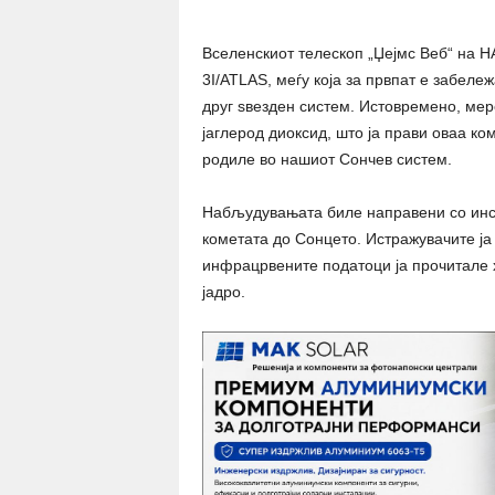
Вселенскиот телескоп „Џејмс Веб“ на Н
3I/ATLAS, меѓу која за првпат е забеле
друг ѕвезден систем. Истовремено, мер
јаглерод диоксид, што ја прави оваа ко
родиле во нашиот Сончев систем.
Набљудувањата биле направени со инст
кометата до Сонцето. Истражувачите ја
инфрацрвените податоци ја прочитале х
јадро.