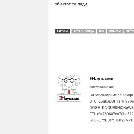
објектот се лади.
ТАГОВИ
АСТРОНОМИЈА
ВЕБ
КОМЕТИ
МЕЃУ
Share
ЕНаука.мк
http://enauka.mk
Ви благодариме за секоја
BTC=15qk6EUHTeHF9Y6m
DOGE=DNQUB9HjQKpW35
ETH=0x760607ca70be572
SOL=E7xEBsmHDcZ7VPzU