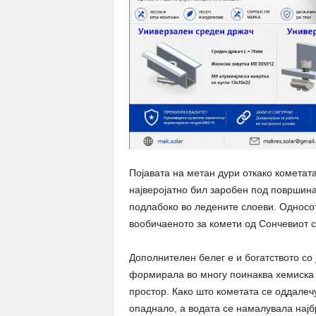
Појавата на метан дури откако кометата
најверојатно бил заробен под површина
подлабоко во ледените слоеви. Односот
вообичаеното за комети од Сончевиот с
Дополнителен белег е и богатството со 
формирала во многу поинаква хемиска 
простор. Како што кометата се оддалеч
опаднало, а водата се намалувала најбр