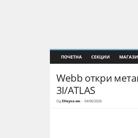
Е
Н
а
у
к
а
ПОЧЕТНА
СЕКЦИИ
МАГАЗ
Webb откри метан
3I/ATLAS
Од
ЕНаука.мк
-
04/06/2026
Share