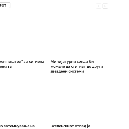
РОТ
ен пиштол“ за хигиена
Минијатурни сонди би
лената
можеле да стигнат до други
ѕвездени системи
о затемнување на
Вселенскиот отпад ја