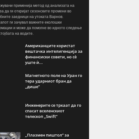
жувачи применија метод од анализата на
 за да ги откријат сезонските промени во
бните заедници на утоката Варнов.
апот ги зачувал важните еколошки
мации и може да помогне во идното следење
стојбата на водите.
Американците користат
вештачка интелигенција за
финансиски совети, но сè
уште ѝ...
Магнетното поле на Уран го
тера ударниот бран да
„дише“
Инженерите се тркаат да го
спасат вселенскиот
телескоп „Swift“
„Плазмен пиштол“ за