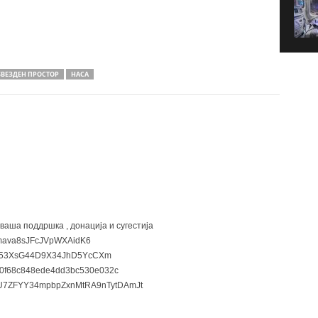
ЅВЕЗДЕН ПРОСТОР
НАСА
 ваша поддршка , донација и сугестија
ava8sJFcJVpWXAidK6
3XsG44D9X34JhD5YcCXm
0f68c848ede4dd3bc530e032c
7ZFYY34mpbpZxnMtRA9nTytDAmJt