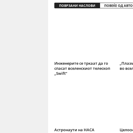
ПОВРЗАНИ НАСЛОВИ
ПОВЕЌЕ ОД АВТО
Инженерите се тркаат да го
„Плазм
спасат вселенскиот телескоп
во все
„Swift“
Астронаути на НАСА
Целосн