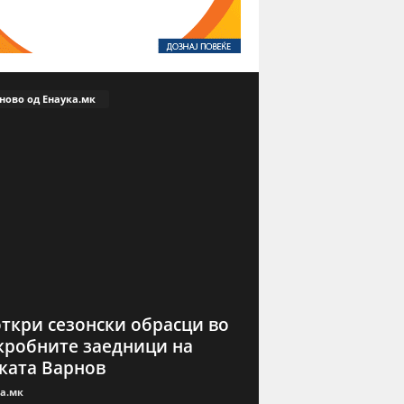
ново од Енаука.мк
откри сезонски обрасци во
робните заедници на
ката Варнов
а.мк