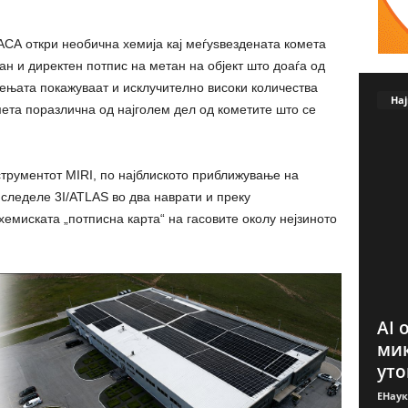
АСА откри необична хемија кај меѓуѕвездената комета
жан и директен потпис на метан на објект што доаѓа од
ењата покажуваат и исклучително високи количества
Нај
мета поразлична од најголем дел од кометите што се
рументот MIRI, по најблиското приближување на
 следеле 3I/ATLAS во два наврати и преку
емиската „потписна карта“ на гасовите околу нејзиното
AI 
мик
уто
ЕНаук