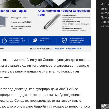
Истра
текст
микро
Прист
инфор
на со
 веќе поминала блиску до Сонцето упатува дека овој гас
та и станал видлив кога сончевото загревање навлегло
 меѓу метанот и водата е значително повисок од
истем.
јаглерод диоксид, кое сугерира дека 3I/ATLAS се
средина пред да тргне на пат низ меѓуѕвездениот
увала од Сонцето, производството на гасови нагло
зо, што е очекувано бидејќи таа испарува полесно кога