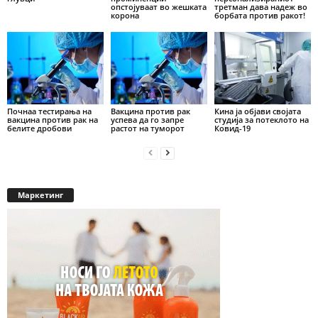
опстојуваат во жешката
третман дава надеж во
корона
борбата против ракот!
Почнаа тестирања на
Вакцина против рак
Кина ја објави својата
вакцина против рак на
успева да го запре
студија за потеклото на
белите дробови
растот на туморот
Ковид-19
Маркетинг