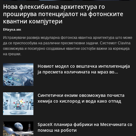
Нова флексибилна архитектура го
проширува потенцијалот на фотонските
квантни компјутери
ЕНаука.мк
Истражувачи развија модуларна фотонска квантна архитектура што може
да се приспособува на различни пресметковни задачи. Системот Clavina
овозможува и посигурно создавање квантни состојби важни за корекција
на грешки.
Новиот модел со вештачка интелигенција
ја пресмета количината на мраз во...
Синтетички ензим овозможува почиста
хемија со кислород и вода како отпад
SpaceX планира фабрики на Месечината со
помош на роботи