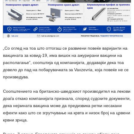
„Со оглед на тоа што оттогаш се развиени повеќе варијанти на
вакцината за ковид-19, има вишок на ажурирани вакцини на
располагање“, соопштија од компанијата, додавајќи дека тоа
довело до пад на побарувачката за Vaxzevria, која повеќе не се
произведува.
Соопштението на британско-шведскиот производител на лекови
доаѓа откако компанијата признала, според судските документи,
дека нејзината вакцина може да предизвика ретки несакани
ефекти како што се згрутчување на крвта и низок број на црвени
крвни зрнца.