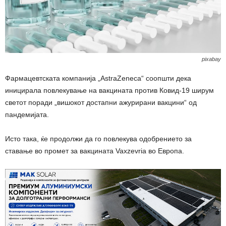
pixabay
Фармацевтската компанија „AstraZeneca“ соопшти дека
иницирала повлекување на вакцината против Ковид-19 ширум
светот поради „вишокот достапни ажурирани вакцини“ од
пандемијата.
Исто така, ќе продолжи да го повлекува одобрението за
ставање во промет за вакцината Vaxzevria во Европа.