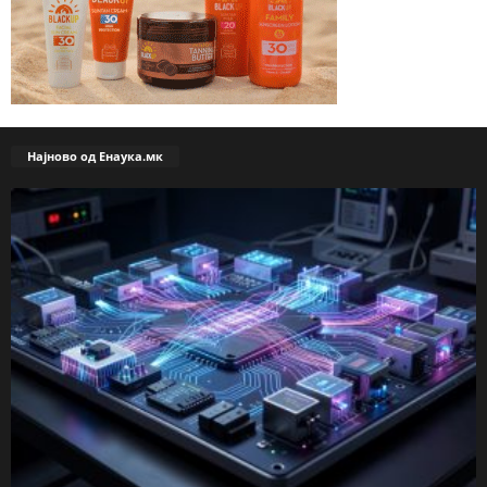
Најново од Енаука.мк