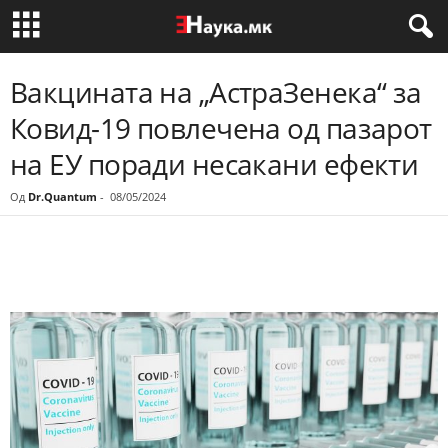
Вакцината на „АстраЗенека“ за
Ковид-19 повлечена од пазарот
на ЕУ поради несакани ефекти
Од
Dr.Quantum
-
08/05/2024
Share