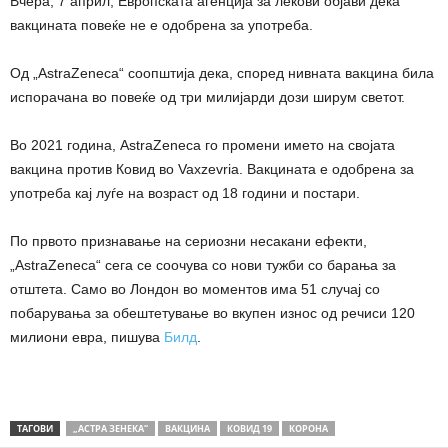
Вчера, 7 април, Европската агенција за лекови објави дека
вакцината повеќе не е одобрена за употреба.
Од „AstraZeneca“ соопштија дека, според нивната вакцина била
испорачана во повеќе од три милијарди дози ширум светот.
Во 2021 година, AstraZeneca го промени името на својата
вакцина против Ковид во Vaxzevria. Вакцината е одобрена за
употреба кај луѓе на возраст од 18 години и постари.
По првото признавање на сериозни несакани ефекти,
„AstraZeneca“ сега се соочува со нови тужби со барања за
отштета. Само во Лондон во моментов има 51 случај со
побарувања за обештетување во вкупен износ од речиси 120
милиони евра, пишува
Билд
.
ТАГОВИ
„АСТРА ЗЕНЕКА“
ВАКЦИНА
КОВИД 19
КОРОНА