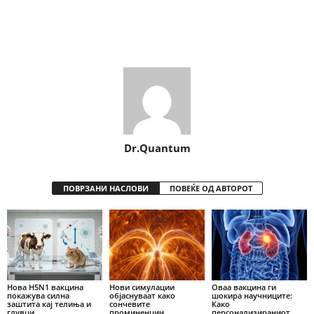
Share
Dr.Quantum
ПОВРЗАНИ НАСЛОВИ
ПОВЕЌЕ ОД АВТОРОТ
Нова H5N1 вакцина
Нови симулации
Оваа вакцина ги
покажува силна
објаснуваат како
шокира научниците:
заштита кај телиња и
сончевите
Како
глувци
проминенции
персонализираниот