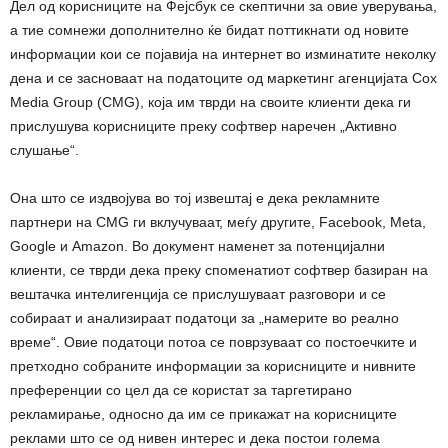
Дел од корисниците на Фејсбук се скептични за овие уверувања,
а тие сомнежи дополнително ќе бидат поттикнати од новите
информации кои се појавија на интернет во изминатите неколку
дена и се засноваат на податоците од маркетинг агенцијата Cox
Media Group (CMG), која им тврди на своите клиенти дека ги
прислушува корисниците преку софтвер наречен „Активно
слушање“.
Она што се издвојува во тој извештај е дека рекламните
партнери на CMG ги вклучуваат, меѓу другите, Facebook, Meta,
Google и Amazon. Во документ наменет за потенцијални
клиенти, се тврди дека преку споменатиот софтвер базиран на
вештачка интелигенција се прислушуваат разговори и се
собираат и анализираат податоци за „намерите во реално
време“. Овие податоци потоа се поврзуваат со постоечките и
претходно собраните информации за корисниците и нивните
преференции со цел да се користат за таргетирано
рекламирање, односно да им се прикажат на корисниците
реклами што се од нивен интерес и дека постои голема