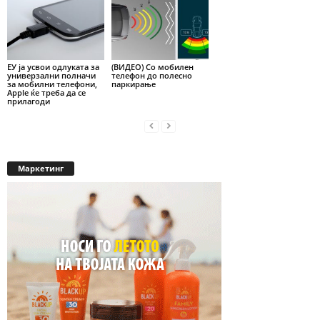
ЕУ ја усвои одлуката за
(ВИДЕО) Со мобилен
универзални полначи
телефон до полесно
за мобилни телефони,
паркирање
Apple ќе треба да се
прилагоди
Маркетинг