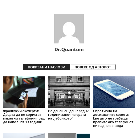
Share
Dr.Quantum
ПОВРЗАНИ НАСЛОВИ
ПОВЕЌЕ ОД АВТОРОТ
Француски експерти:
На денешен ден пред 48
Спротивно на
Децата да не користат
години започна ерата
досегашните совети:
паметни телефони пред
на „јаболкото“
Еве што не треба да
да наполнат 13 години
правите ако телефонот
ви падне во вода