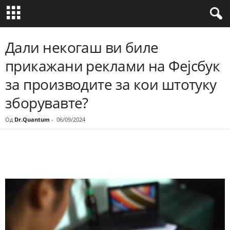
Дали некогаш ви биле
прикажани реклами на Фејсбук
за производите за кои штотуку
зборувавте?
Од
Dr.Quantum
-
06/09/2024
Share