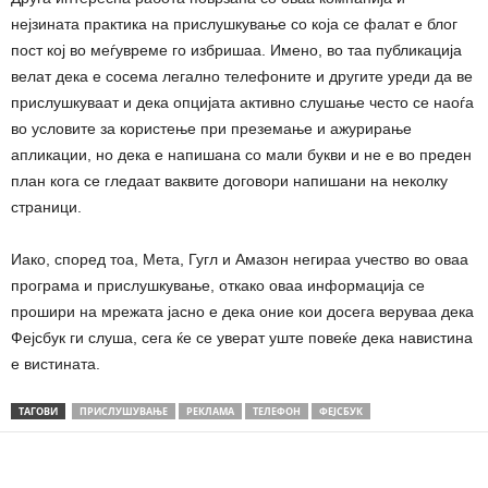
нејзината практика на прислушкување со која се фалат е блог
пост кој во меѓувреме го избришаа. Имено, во таа публикација
велат дека е сосема легално телефоните и другите уреди да ве
прислушкуваат и дека опцијата активно слушање често се наоѓа
во условите за користење при преземање и ажурирање
апликации, но дека е напишана со мали букви и не е во преден
план кога се гледаат ваквите договори напишани на неколку
страници.
Иако, според тоа, Мета, Гугл и Амазон негираа учество во оваа
програма и прислушкување, откако оваа информација се
прошири на мрежата јасно е дека оние кои досега веруваа дека
Фејсбук ги слуша, сега ќе се уверат уште повеќе дека навистина
е вистината.
ТАГОВИ
ПРИСЛУШУВАЊЕ
РЕКЛАМА
ТЕЛЕФОН
ФЕЈСБУК