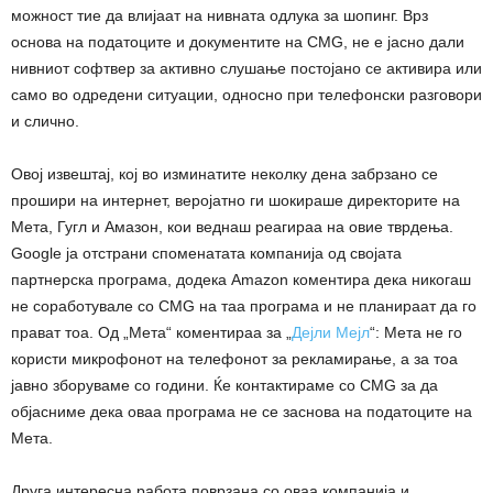
можност тие да влијаат на нивната одлука за шопинг. Врз
основа на податоците и документите на CMG, не е јасно дали
нивниот софтвер за активно слушање постојано се активира или
само во одредени ситуации, односно при телефонски разговори
и слично.
Овој извештај, кој во изминатите неколку дена забрзано се
прошири на интернет, веројатно ги шокираше директорите на
Мета, Гугл и Амазон, кои веднаш реагираа на овие тврдења.
Google ја отстрани споменатата компанија од својата
партнерска програма, додека Amazon коментира дека никогаш
не соработувале со CMG на таа програма и не планираат да го
прават тоа. Од „Мета“ коментираа за „
Дејли Мејл
“: Мета не го
користи микрофонот на телефонот за рекламирање, а за тоа
јавно зборуваме со години. Ќе контактираме со CMG за да
објасниме дека оваа програма не се заснова на податоците на
Мета.
Друга интересна работа поврзана со оваа компанија и