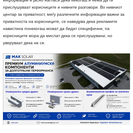
информации и јасно нагласи дека никогаш и нема да ги
прислушуваат корисниците и нивните разговори. Во нивниот
центар за приватност, меѓу различните информации важни за
приватноста на корисниците, се наведува дека рекламите
навистина понекогаш можат да бидат специфични, па
корисниците мора да мислат дека се прислушувани, но
уверуваат дека не се.