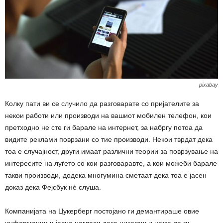
pixabay
Колку пати ви се случило да разговарате со пријателите за
некои работи или производи на вашиот мобилен телефон, кои
претходно не сте ги барале на интернет, за набргу потоа да
видите реклами поврзани со тие производи. Некои тврдат дека
тоа е случајност, други имаат различни теории за поврзување на
интересите на луѓето со кои разговаравте, а кои можеби барале
такви производи, додека многумина сметаат дека тоа е јасен
доказ дека Фејсбук нѐ слуша.
Компанијата на Цукерберг постојано ги демантираше овие