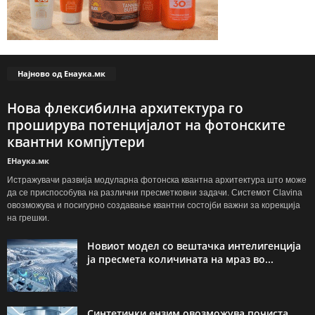
Најново од Енаука.мк
Нова флексибилна архитектура го
проширува потенцијалот на фотонските
квантни компјутери
ЕНаука.мк
Истражувачи развија модуларна фотонска квантна архитектура што може
да се приспособува на различни пресметковни задачи. Системот Clavina
овозможува и посигурно создавање квантни состојби важни за корекција
на грешки.
Новиот модел со вештачка интелигенција
ја пресмета количината на мраз во...
Синтетички ензим овозможува почиста