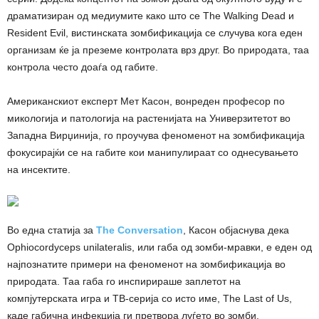
драматизиран од медиумите како што се The Walking Dead и
Resident Evil, вистинската зомбификација се случува кога еден
организам ќе ја преземе контролата врз друг. Во природата, таа
контрола често доаѓа од габите.
Американскиот експерт Мет Касон, вонреден професор по
микологија и патологија на растенијата на Универзитетот во
Западна Вирџинија, го проучува феноменот на зомбификација
фокусирајќи се на габите кои манипулираат со однесувањето
на инсектите.
Во една статија за
The Conversation
, Касон објаснува дека
Ophiocordyceps unilateralis, или габа од зомби-мравки, е еден од
најпознатите примери на феноменот на зомбификација во
природата. Таа габа го инспирираше заплетот на
компјутерската игра и ТВ-серија со исто име, The Last of Us,
каде габична инфекција ги претвора луѓето во зомби.