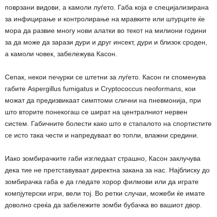
поврзани видови, а камоли луѓето. Габа која е специјализирана
за инфицирање и контролирање на мравките или штурците ќе
мора да развие многу нови алатки во текот на милиони години
за да може да зарази дури и друг инсект, дури и близок сроден,
а камоли човек, забележува Касон.
Сепак, некои печурки се штетни за луѓето. Касон ги споменува
габите Aspergillus fumigatus и Cryptococcus neoformans, кои
можат да предизвикаат симптоми слични на пневмонија, при
што вторите понекогаш се шират на централниот нервен
систем. Габичните болести како што е стапалото на спортистите
се исто така чести и напредуваат во топли, влажни средини.
Иако зомбирачките габи изгледаат страшно, Касон заклучува
дека тие не претставуваат директна закана за нас. Најблиску до
зомбирачка габа е да гледате хорор филмови или да играте
компјутерски игри, вели тој. Во ретки случаи, можеби ќе имате
доволно среќа да забележите зомби бубачка во вашиот двор.