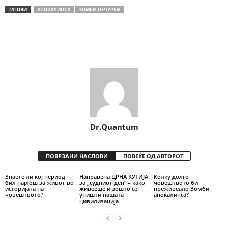
ТАГОВИ
АПОКАЛИПСА
ЗОМБИ.ПЕЧУРКИ
Share
Dr.Quantum
ПОВРЗАНИ НАСЛОВИ
ПОВЕЌЕ ОД АВТОРОТ
Знаете ли кој период
Направена ЦРНА КУТИЈА
Колку долго
бил најлош за живот во
за „судниот ден“ – како
човештвото би
историјата на
живееше и зошто се
преживеало Зомби
човештвото?
уништи нашата
апокалипса?
цивилизација