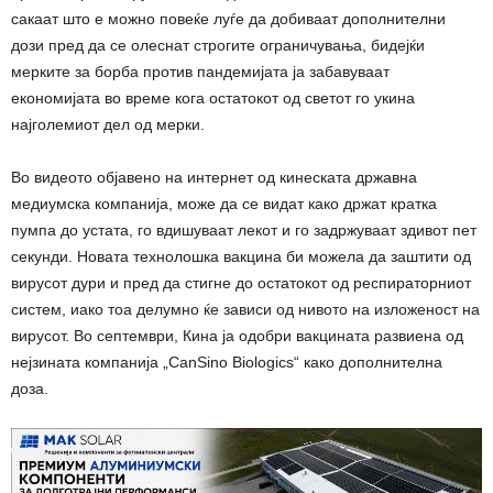
сакаат што е можно повеќе луѓе да добиваат дополнителни
дози пред да се олеснат строгите ограничувања, бидејќи
мерките за борба против пандемијата ја забавуваат
економијата во време кога остатокот од светот го укина
најголемиот дел од мерки.
Во видеото објавено на интернет од кинеската државна
медиумска компанија, може да се видат како држат кратка
пумпа до устата, го вдишуваат лекот и го задржуваат здивот пет
секунди. Новата технолошка вакцина би можела да заштити од
вирусот дури и пред да стигне до остатокот од респираторниот
систем, иако тоа делумно ќе зависи од нивото на изложеност на
вирусот. Во септември, Кина ја одобри вакцината развиена од
нејзината компанија „CanSino Biologics“ како дополнителна
доза.