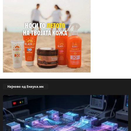
Најново од Енаука.мк