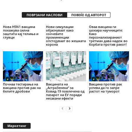
ПОВРЗАНИ НАСЛОВИ
ПОВЕЌЕ ОД АВТОРОТ
Нова H5N1 вакцина
Нови симулации
Оваа вакцина ги
покажува силна
објаснуваат како
шокира научниците:
заштита кај телиња и
сончевите
Како
глувци
проминенции
персонализираниот
опстојуваат во жешката
третман дава надеж во
корона
борбата против ракот!
Почнаа тестирања на
Вакцината на
Вакцина против рак
вакцина против рак на
„АстраЗенека“ за
успева да го запре
белите дробови
Ковид-19 повлечена од
растот на туморот
пазарот на ЕУ поради
несакани ефекти
Маркетинг