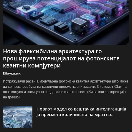
Нова флексибилна архитектура го
проширува потенцијалот на фотонските
квантни компјутери
ЕНаука.мк
Истражувачи развија модуларна фотонска квантна архитектура што може
да се приспособува на различни пресметковни задачи. Системот Clavina
овозможува и посигурно создавање квантни состојби важни за корекција
на грешки.
Новиот модел со вештачка интелигенција
ја пресмета количината на мраз во...