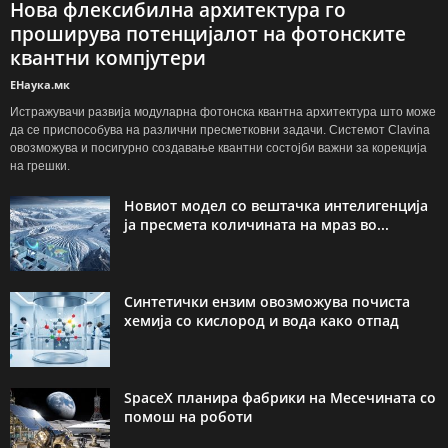
Нова флексибилна архитектура го
проширува потенцијалот на фотонските
квантни компјутери
ЕНаука.мк
Истражувачи развија модуларна фотонска квантна архитектура што може
да се приспособува на различни пресметковни задачи. Системот Clavina
овозможува и посигурно создавање квантни состојби важни за корекција
на грешки.
Новиот модел со вештачка интелигенција
ја пресмета количината на мраз во...
Синтетички ензим овозможува почиста
хемија со кислород и вода како отпад
SpaceX планира фабрики на Месечината со
помош на роботи