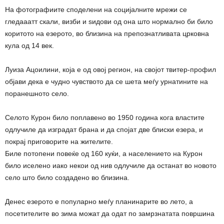
На фотографиите споделени на социјалните мрежи се
гледааатт скали, визби и ѕидови од она што нормално би било
коритото на езерото, во близина на препознатливата црковна
кула од 14 век.
Луиза Ацоилини, која е од овој регион, на својот твитер-профил
објави дека е чудно чувството да се шета меѓу урнатините на
поранешното село.
Селото Курон било поплавено во 1950 година кога властите
одлучиле да изградат брана и да спојат две блиски езера, и
покрај приговорите на жителите.
Биле потопени повеќе од 160 куќи, а населението на Курон
било иселено иако некои од нив одлучиле да останат во новото
село што било создадено во близина.
Денес езерото е популарно меѓу планинарите во лето, а
посетителите во зима можат да одат по замрзнатата површина