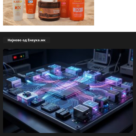
Најново од Енаука.мк