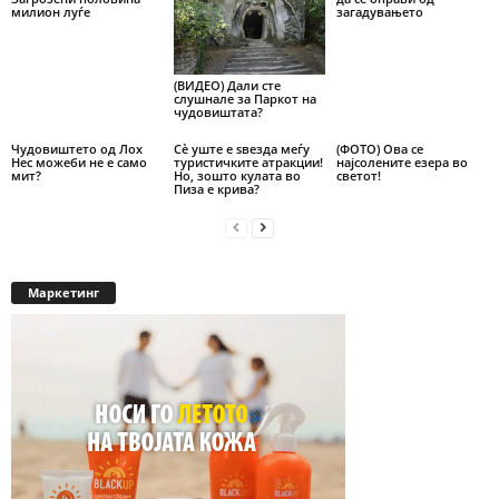
милион луѓе
загадувањето
(ВИДЕО) Дали сте
слушнале за Паркот на
чудовиштата?
Чудовиштето од Лох
Сѐ уште е ѕвезда меѓу
(ФОТО) Ова се
Нес можеби не е само
туристичките атракции!
најсолените езера во
мит?
Но, зошто кулата во
светот!
Пиза е крива?
Маркетинг