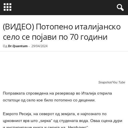
(ВИДЕО) Потопено италијанско
село се појави по 70 години
Од
Dr.Quantum
-
29/04/2024
Share
Snapshot/You Tube
Поправката спроведена на резервоар во Италија открила
остатоци од село кое било потопено со децении.
Езерото Ресија, на северот од земјата, е најпознато по
црковниот врв што „ѕирка“ од студената вода. Оваа сцена дури
и инспирираше книга и серија на „Нетфликс“.