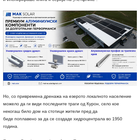
Но, со привремена дренажа на езерото локалното население
можело да ги види последните траги од Курон, село кое
некогаш било дом на стотици жители пред да
биде поплавено за да се создаде хидроцентрала во 1950
година.