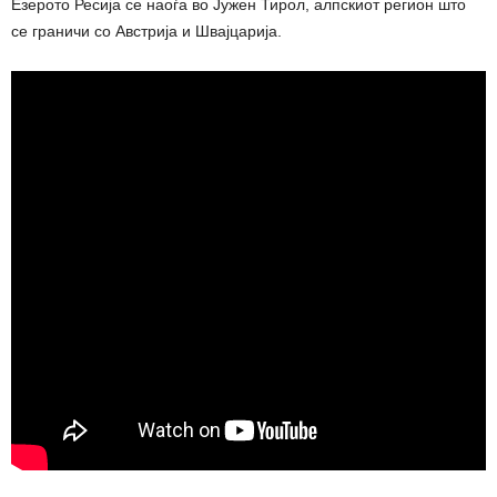
Езерото Ресија се наоѓа во Јужен Тирол, алпскиот регион што
се граничи со Австрија и Швајцарија.