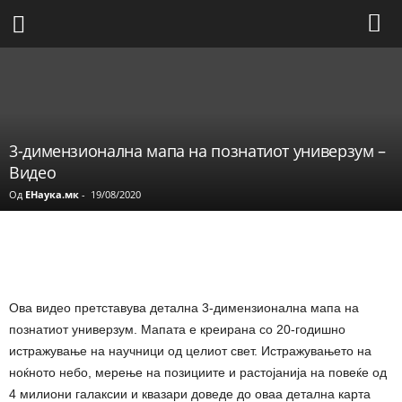
3-димензионална мапа на познатиот универзум –
Видео
Од
ЕНаука.мк
-
19/08/2020
Share
Ова видео претставува детална 3-димензионална мапа на
познатиот универзум. Мапата е креирана со 20-годишно
истражување на научници од целиот свет. Истражувањето на
ноќното небо, мерење на позициите и растојанија на повеќе од
4 милиони галаксии и квазари доведе до оваа детална карта