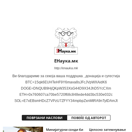
Share
ЕНаука.мк
http://enauka.mk
Ви благодариме за секоја ваша поддршка , донација и сугестија
BTC=15qk6EUHTeHF9Y6mava8sJFcJVpWXAidK6
DOGE=DNQUB9HjQKpW353XsG44D9X34JhD5YcCXm
ETH=0x760607ca70be5720f68c848ede4dd3bc530e032c
SOL=E7xEBsmHDcZ7VPzU7ZFYY34mpbpZxnMtRA9nTytDAmJt
ПОВРЗАНИ НАСЛОВИ
ПОВЕЌЕ ОД АВТОРОТ
Минијатурни сонди би
Целосно затемнување