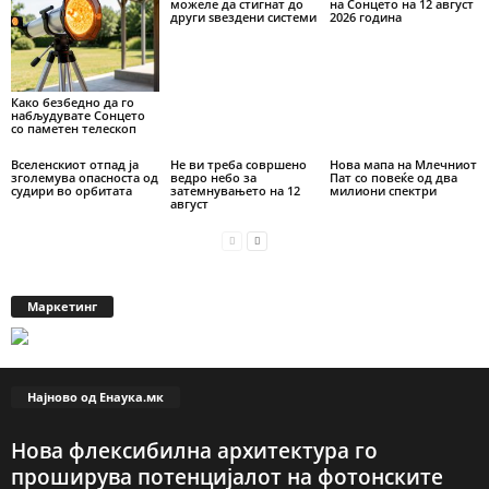
можеле да стигнат до
на Сонцето на 12 август
други ѕвездени системи
2026 година
Како безбедно да го
набљудувате Сонцето
со паметен телескоп
Вселенскиот отпад ја
Не ви треба совршено
Нова мапа на Млечниот
зголемува опасноста од
ведро небо за
Пат со повеќе од два
судири во орбитата
затемнувањето на 12
милиони спектри
август
Маркетинг
Најново од Енаука.мк
Нова флексибилна архитектура го
проширува потенцијалот на фотонските