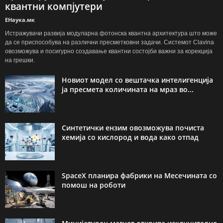
квантни компјутери
ЕНаука.мк
Истражувачи развија модуларна фотонска квантна архитектура што може
да се приспособува на различни пресметковни задачи. Системот Clavina
овозможува и посигурно создавање квантни состојби важни за корекција
на грешки.
Новиот модел со вештачка интелигенција
ја пресмета количината на мраз во...
Синтетички ензим овозможува почиста
хемија со кислород и вода како отпад
SpaceX планира фабрики на Месечината со
помош на роботи