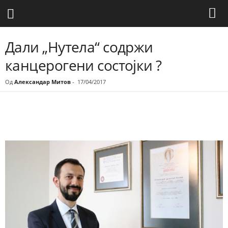
Дали „Нутела“ содржи
канцерогени состојки ?
Од
Александар Митов
-
17/04/2017
Share