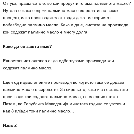
Оттука, прашањето е: во кои продукти го има палминото масло?
Нутела секако содржи палмино масло во релативно висок
процент, иако производителот тврди дека тие користат
побезбедно палмино масло. Како и да е, листата на производи
кои содржат палмино масло е многу долга.
Како да се заштитиме?
Едноставниот одговор е: да одбегнуваме производи кои
содржат палмино масло.
Еден од најзастапените производи во кој исто така се додава
палмино масло е сирењето. За сирењето, како и за останатите
производи кои содржат палмино масло, во следниот текст.
Патем, во Република Македонија минатата година се увезени
над 8 илјади тони палмино масло…
Извор: