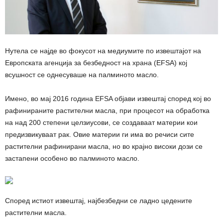
Нутела се најде во фокусот на медиумите по извештајот на
Европската агенција за безбедност на храна (EFSA) кој
всушност се однесуваше на палминото масло.
Имено, во мај 2016 година ЕFSA објави извештај според кој во
рафинираните растителни масла, при процесот на обработка
на над 200 степени целзиусови, се создаваат материи кои
предизвикуваат рак. Овие материи ги има во речиси сите
растителни рафинирани масла, но во крајно високи дози се
застапени особено во палминото масло.
Според истиот извештај, најбезбедни се ладно цедените
растителни масла.