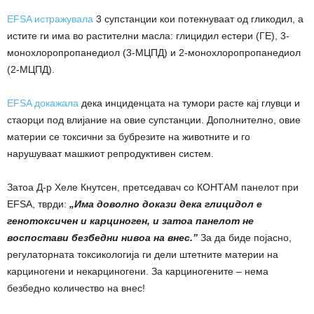
ЕFSA истражувала
3 супстанции кои потекнуваат од гликодил, а
истите ги има во растителни масла: глицидил естери (ГЕ), 3-
монохлоропропанедиол (3-МЦПД) и 2-монохлоропропанедиол
(2-МЦПД).
EFSA докажала
дека инциденцата на тумори расте кај глувци и
стаорци под влијание на овие супстанции. Дополнително, овие
материи се токсични за бубрезите на животните и го
нарушуваат машкиот репродуктивен систем.
Затоа Д-р Хеле Кнутсен, претседавач со КОНТАМ панелот при
EFSA, тврди:
„Има доволно докази дека глицидол е
генотоксичен и карциноген, и затоа панелот не
воспостави безбедни нивоа на внес.”
За да биде појасно,
регулаторната токсикологија ги дели штетните материи на
карциногени и некарциногени. За карциногените – нема
безбедно количество на внес!