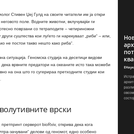
иолог Стивен Џеј Гулд на своите читатели им ја откри
неговото поле. Водните животни, вклучувајќи ги
отесно поврзани со тетраподите – четириножни
 други суштества кои луѓето ги нарекуваат „риби“ – или,
Нов
ко не постои такво нешто како риба“.
арх
пот
чна ситуација. Геномска студија на десетици видови
ква
а дека врвните предатори на океаните исто така можеби
ЕНаук
вно на она што го сугерираа претходните студии кои
Истра
.
архит
разли
овозм
состо
волутивните врски
претпринт серверот bioRxiv, открива дека кога
ултра-зачувани“ делови од геномот, едно особено