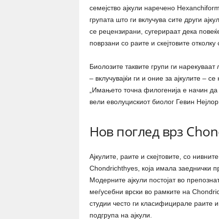
семејство ајкули наречено Hexanchifor
групата што ги вклучува сите други ајкул
се рецензирани, сугерираат дека повеќе
поврзани со раите и скејтовите отколку 
Биолозите таквите групи ги нарекуваат
– вклучувајќи ги и оние за ајкулите – с
„Имањето точна филогенија е начин да 
вели еволуцискиот биолог Гевин Нејлор
Нов поглед врз Chon
Ајкулите, раите и скејтовите, со нивнит
Chondrichthyes, која имала заеднички 
Модерните ајкули постојат во препозна
меѓусебни врски во рамките на Chondric
студии често ги класифицирале раите и 
подгрупа на ајкули.