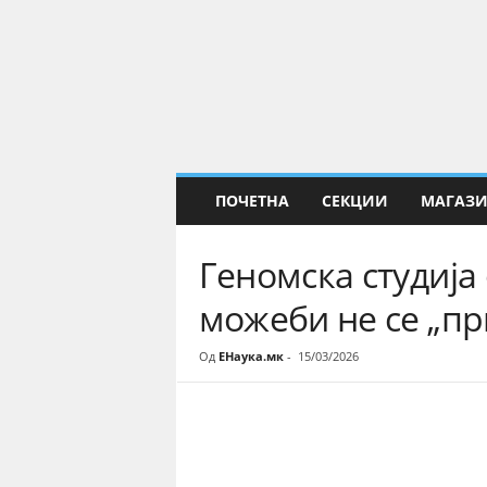
Е
Н
а
у
к
а
ПОЧЕТНА
СЕКЦИИ
МАГАЗ
Геномска студија 
можеби не се „пр
Од
ЕНаука.мк
-
15/03/2026
Share