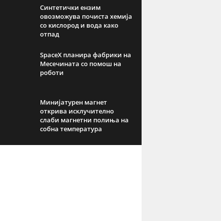
Синтетички ензим
овозможува почиста хемија
со кислород и вода како
отпад
SpaceX планира фабрики на
Месечината со помош на
роботи
Минијатурен магнет
открива исклучително
слаби магнетни полиња на
собна температура