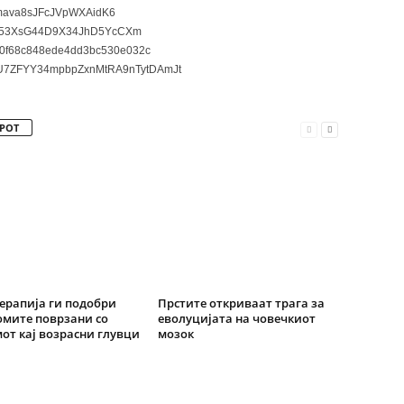
ava8sJFcJVpWXAidK6
3XsG44D9X34JhD5YcCXm
0f68c848ede4dd3bc530e032c
7ZFYY34mpbpZxnMtRA9nTytDAmJt
РОТ
ерапија ги подобри
Прстите откриваат трага за
мите поврзани со
еволуцијата на човечкиот
от кај возрасни глувци
мозок