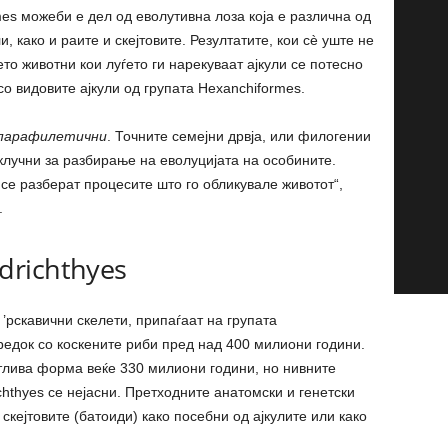
mes можеби е дел од еволутивна лоза која е различна од
и, како и раите и скејтовите. Резултатите, кои сè уште не
то животни кои луѓето ги нарекуваат ајкули се потесно
со видовите ајкули од групата Hexanchiformes.
парафилетични
. Точните семејни дрвја, или филогении
е клучни за разбирање на еволуцијата на особините.
се разберат процесите што го обликувале животот“,
.
drichthyes
е ’рскавични скелети, припаѓаат на групата
предок со коскените риби пред над 400 милиони години.
тлива форма веќе 330 милиони години, но нивните
hthyes се нејасни. Претходните анатомски и генетски
скејтовите (батоиди) како посебни од ајкулите или како