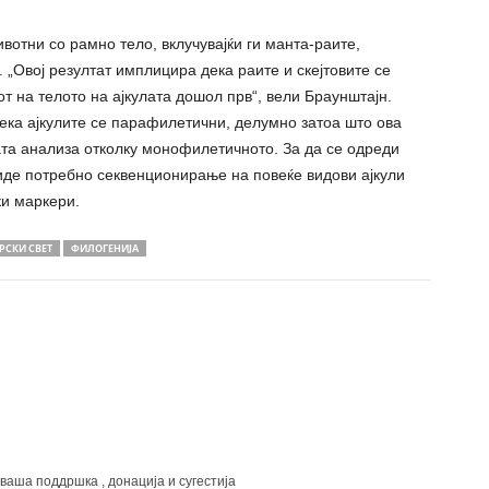
вотни со рамно тело, вклучувајќи ги манта-раите,
 „Овој резултат имплицира дека раите и скејтовите се
от на телото на ајкулата дошол прв“, вели Браунштајн.
дека ајкулите се парафилетични, делумно затоа што ова
та анализа отколку монофилетичното. За да се одреди
биде потребно секвенционирање на повеќе видови ајкули
ки маркери.
РСКИ СВЕТ
ФИЛОГЕНИЈА
 ваша поддршка , донација и сугестија