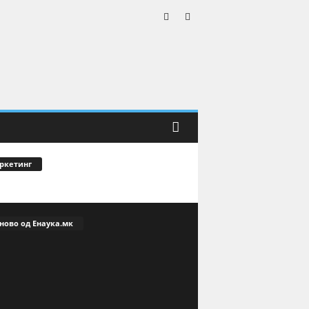
ркетинг
ново од Енаука.мк