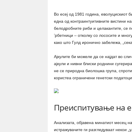
Во есеј од 1981 година, еволуцискиот б
една од контраинтуитивните вистини на 
белодробните риби и целакантите, се п
’рбетници – отколку со лососите и многу
како што Гулд иронично забележа, „сека
Ајкулите би можеле да се најдат во сли
ајкули и нивни блиски роднини сугерир
не се природна биолошка група, спроти
користеа ограничени генетски податоци
Преиспитување на е
Анализата, објавена минатиот месец на 
истражувачите ги разгледуваат некои „