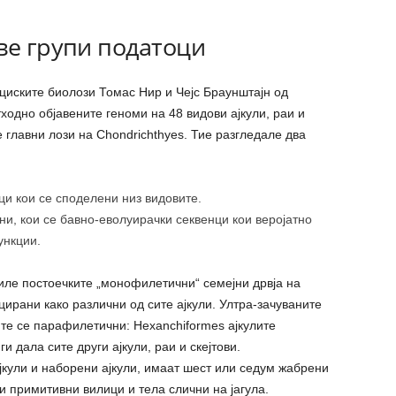
ве групи податоци
уциските биолози Томас Нир и Чејс Браунштајн од
ходно објавените геноми на 48 видови ајкули, раи и
е главни лози на Chondrichthyes. Тие разгледале два
ци кои се споделени низ видовите.
ни, кои се бавно-еволуирачки секвенци кои веројатно
ункции.
иле постоечките „монофилетични“ семејни дрвја на
ицирани како различни од сите ајкули. Ултра-зачуваните
ите се парафилетични: Hexanchiformes ајкулите
 дала сите други ајкули, раи и скејтови.
ајкули и наборени ајкули, имаат шест или седум жабрени
и примитивни вилици и тела слични на јагула.