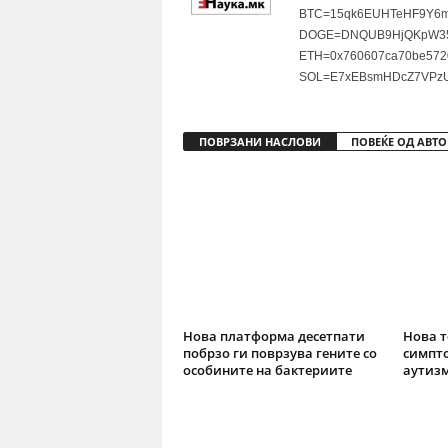
BTC=15qk6EUHTeHF9Y6m
DOGE=DNQUB9HjQKpW35
ETH=0x760607ca70be572
SOL=E7xEBsmHDcZ7VPzU
ПОВРЗАНИ НАСЛОВИ
ПОВЕЌЕ ОД АВТО
Нова платформа десетпати
Нова т
побрзо ги поврзува гените со
симпто
особините на бактериите
аутизм