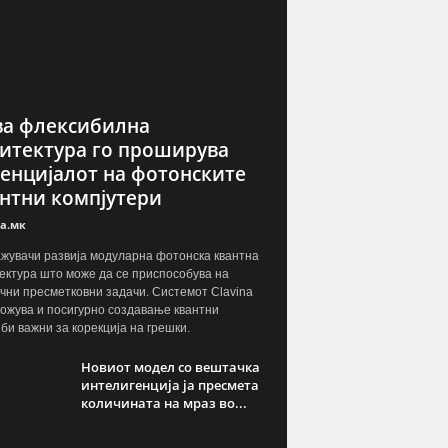
а флексибилна
итектура го проширува
енцијалот на фотонските
нтни компјутери
а.мк
жувачи развија модуларна фотонска квантна
ектура што може да се приспособува на
чни пресметковни задачи. Системот Clavina
ожува и посигурно создавање квантни
јби важни за корекција на грешки.
Новиот модел со вештачка
интелигенција ја пресмета
количината на мраз во...