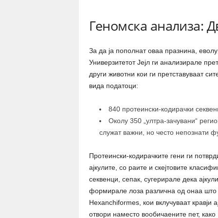
Геномска анализа: Д
За да ја пополнат оваа празнина, евол
Универзитетот Јејл ги анализирале прет
други животни кои ги претставуваат сит
вида податоци:
840 протеински-кодирачки секвен
Околу 350 „ултра-зачувани“ регио
служат важни, но често непознати ф
Протеински-кодирачките гени ги потврд
ајкулите, со раите и скејтовите класиф
секвенци, сепак, сугерирале дека ајкул
формирале лоза различна од онаа што ги
Hexanchiformes, кои вклучуваат кравји 
отвори наместо вообичаените пет, како 