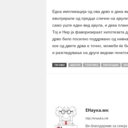
Една импликација од ова дрво е дека жи
еволуирале од предци слични на ајкули.
само уште еден вид ајкула, и дека план
Тој и Нир ја фаворизираат хипотезата 
дрво било посилно поддржано од нивна
кое од двете дрва е точно, можеби ќе 
и разгледување на други видови генетс
ТАГОВИ
АЈКУЛИ
ГЕНЕТИКА
ЕВОЛУЦИЈА
МО
Share
ЕНаука.мк
http://enauka.mk
Ви благодариме за секоја