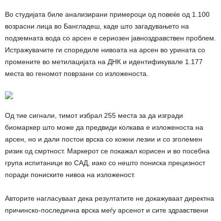
Во студијата биле анализирани примероци од повеќе од 1.100
возрасни лица во Бангладеш, каде што загадувањето на
подземната вода со арсен е сериозен јавноздравствен проблем.
Истражувачите ги споредиле нивоата на арсен во урината со
промените во метилацијата на ДНК и идентификувале 1.177
места во геномот поврзани со изложеноста.
Од тие сигнали, тимот избрал 255 места за да изгради
биомаркер што може да предвиди колкава е изложеноста на
арсен, но и дали постои врска со кожни лезии и со зголемен
ризик од смртност. Маркерот се покажал корисен и во посебна
група испитаници во САД, иако со нешто пониска прецизност
поради пониските нивоа на изложеност.
Авторите нагласуваат дека резултатите не докажуваат директна
причинско-последична врска меѓу арсенот и сите здравствени