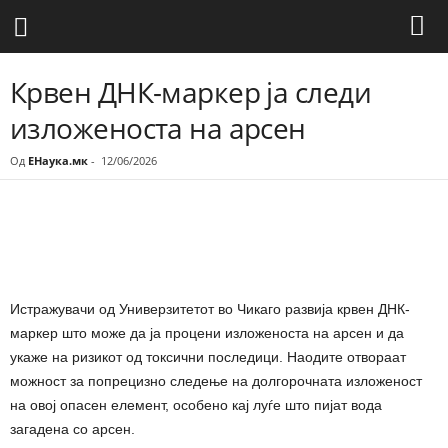
Крвен ДНК-маркер ја следи
изложеноста на арсен
Од
ЕНаука.мк
-
12/06/2026
Share
Истражувачи од Универзитетот во Чикаго развија крвен ДНК-
маркер што може да ја процени изложеноста на арсен и да
укаже на ризикот од токсични последици. Наодите отвораат
можност за попрецизно следење на долгорочната изложеност
на овој опасен елемент, особено кај луѓе што пијат вода
загадена со арсен.