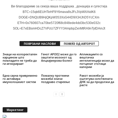
Ви благодариме за секоја ваша поддршка , донација и сугестија
BTC=15qk6EUHTeHF9Y6mava8sJFcJVpWXAidK6
DOGE=DNQUB9HjQKpW353XsG44D9X34JhD5YcCXm
ETH=0x760607ca70be5720f68c848ede4dd3bc530e032c
SOL=E7xEBsmHDcZ7VPzU7ZFYY34mpbpZxnMtRA9nTytDAmJt
ПОВРЗАНИ НАСЛОВИ
ПОВЕЌЕ ОД АВТОРОТ
Знаци на колоректален
Генот APOE2 може да го
Апликациите со
карцином што
заштити мозокот од
вештачка
помладите не треба да
Алцхајмерова болест
интелигенција може да
ги игнорираат
потценат стотици
калории
Една сауна привремено
Помалку протеини
Ракот можеби ја
го активира
можеби значи
оштетува сопствената
имунолошкиот систем
поздраво стареење
ДНК за да продолжи да
расте
Маркетинг