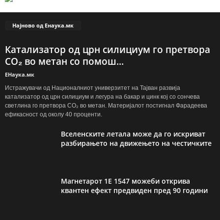
Најново од Енаука.мк
Катализатор од црн силициум го претвора
CO₂ во метан со помош...
ЕНаука.мк
Истражувачи од Националниот универзитет на Тајван развија
катализатор од црн силициум и легура на бакар и цинк кој со сончева
светлина го претвора CO₂ во метан. Материјалот постигнал Фарадеева
ефикасност од околу 40 проценти.
Вселенските летала може да го искриват
разбирањето на движењето на честичките
Магнетарот 1E 1547 можеби открива
квантен ефект предвиден пред 90 години