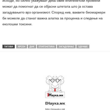
исходи, но силно укажуваат дека овие епигенетски промени
можат да помогнат да се објасни штетата што ја остава
загадувањето врз организмот. Според нив, ваквите биомаркери
би можеле да станат важна алатка за проценка и следење на
еколошки токсини.
ТАГОВИ
АРСЕН
ДНК
ЕПИГЕНЕТИКА
ЗАГАДУВАЊЕ
ЗДРАВЈЕ
Share
ЕНаука.мк
http://enauka.mk