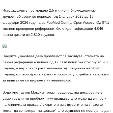
Истражувачите прегледале 2,5 милиони биомедицински
трудови објавени во периодот од 1 јануари 2023 до 18
февруари 2026 година во PubMed Central Open Access. Од 97,1
милион проверени референци, биле идентификувани 4.046
лажни цитати во 2.810 трудови.
Наодите укажуваат дека проблемот се засилува: стапката на
лажни референци е повеќе од 12 пати повисока отколку во 2023
година, а најсилниот раст започнал од средината на 2024
година, во период кога нагло се прошири употребата на алатки
за пишување со вештачка интелигенција.
Водечкиот автор Максим Топаз предупредува дека ова не е
само уреднички проблем, туку прашање што може да влијае и
на клиничката пракса. Лекарите и изготвувачите на упатства
можат да се потпрат на „докази“ што всушност не постојат, а дел