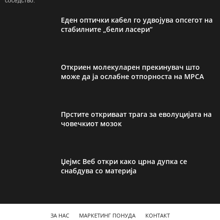
соседство.
Еден оптички кабел го удвојува опсегот на
стабилните „бели ласери“
Откриен молекуларен прекинувач што
може да ја ослабне отпорноста на МРСА
Прстите откриваат трага за еволуцијата на
човечкиот мозок
Џејмс Веб откри како црна дупка се
снабдува со материја
ЗА НАС
МАРКЕТИНГ ПОНУДА
КОНТАКТ