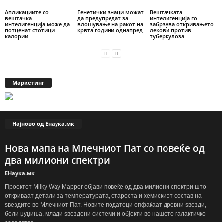
Апликациите со
Генетички знаци можат
Вештачката
вештачка
да предупредат за
интелигенција го
интелигенција може да
влошување на ракот на
забрзува откривањето
потценат стотици
крвта години однапред
лекови против
калории
туберкулоза
Маркетинг
Најново од Енаука.мк
Нова мапа на Млечниот Пат со повеќе од
два милиони спектри
ЕНаука.мк
Проектот Milky Way Mapper објави повеќе од два милиони спектри што
откриваат детали за температурата, староста и хемискиот состав на
ѕвездите во Млечниот Пат. Новите податоци опфаќаат древни ѕвезди,
бели џуџиња, млади ѕвездени системи и објекти во нашето галактичко