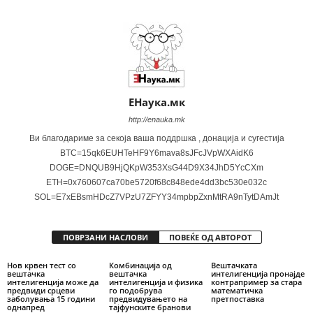
ЕНаука.мк
http://enauka.mk
Ви благодариме за секоја ваша поддршка , донација и сугестија
BTC=15qk6EUHTeHF9Y6mava8sJFcJVpWXAidK6
DOGE=DNQUB9HjQKpW353XsG44D9X34JhD5YcCXm
ETH=0x760607ca70be5720f68c848ede4dd3bc530e032c
SOL=E7xEBsmHDcZ7VPzU7ZFYY34mpbpZxnMtRA9nTytDAmJt
ПОВРЗАНИ НАСЛОВИ
ПОВЕЌЕ ОД АВТОРОТ
Нов крвен тест со
Комбинација од
Вештачката
вештачка
вештачка
интелигенција пронајде
интелигенција може да
интелигенција и физика
контрапример за стара
предвиди срцеви
го подобрува
математичка
заболувања 15 години
предвидувањето на
претпоставка
однапред
тајфунските бранови