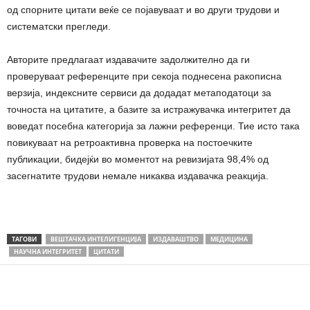
од спорните цитати веќе се појавуваат и во други трудови и
систематски прегледи.
Авторите предлагаат издавачите задолжително да ги
проверуваат референците при секоја поднесена ракописна
верзија, индексните сервиси да додадат метаподатоци за
точноста на цитатите, а базите за истражувачка интегритет да
воведат посебна категорија за лажни референци. Тие исто така
повикуваат на ретроактивна проверка на постоечките
публикации, бидејќи во моментот на ревизијата 98,4% од
засегнатите трудови немале никаква издавачка реакција.
ТАГОВИ
ВЕШТАЧКА ИНТЕЛИГЕНЦИЈА
ИЗДАВАШТВО
МЕДИЦИНА
НАУЧНА ИНТЕГРИТЕТ
ЦИТАТИ
Share