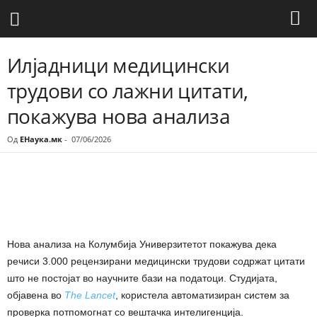
Илјадници медицински
трудови со лажни цитати,
покажува нова анализа
Од
ЕНаука.мк
-
07/06/2026
Share
Новa анализа на Колумбија Универзитетот покажува дека
речиси 3.000 рецензирани медицински трудови содржат цитати
што не постојат во научните бази на податоци. Студијата,
објавена во
The Lancet
, користела автоматизиран систем за
проверка потпомогнат со вештачка интелигенција.