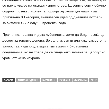
со намалување на оксидативниот стрес. Црвените сорти обично
содржат повеќе ликопен, а порција од околу две чаши има
приближно 80 калории, значителен удел од дневните потреби
за витамин C и околу 92 проценти вода.
Практично, тоа значи дека лубеницата може да биде повеќе од
десерт за топлите денови. Во салати, смути или како самостојна
ужина, таа нуди хидратација, витамини и биоактивни
соединенија, но не треба да се гледа како замена за целокупно
урамнотежена исхрана.
ТАГОВИ
АНТИОКСИДАНСИ
ВИТАМИНИ
ИСХРАНА
ЛУБЕНИЦА
СРЦЕ
Share