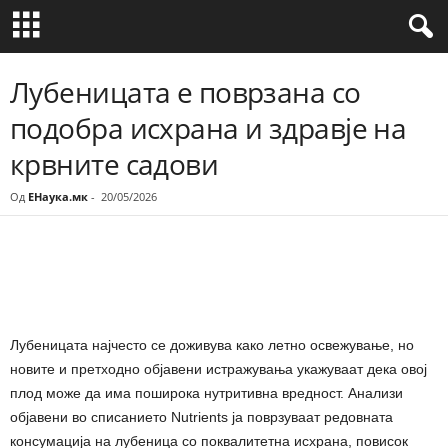
Лубеницата е поврзана со
подобра исхрана и здравје на
крвните садови
Од
ЕНаука.мк
-
20/05/2026
Share
Лубеницата најчесто се доживува како летно освежување, но
новите и претходно објавени истражувања укажуваат дека овој
плод може да има поширока нутритивна вредност. Анализи
објавени во списанието Nutrients ја поврзуваат редовната
консумација на лубеница со поквалитетна исхрана, повисок