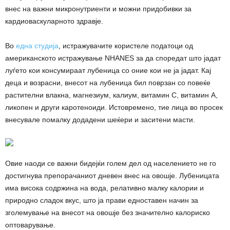
внес на важни микронутриенти и можни придобивки за
кардиоваскуларното здравје.
Во
една студија
, истражувачите користеле податоци од
американското истражување NHANES за да споредат што јадат
луѓето кои консумираат лубеница со оние кои не ја јадат. Кај
деца и возрасни, внесот на лубеница бил поврзан со повеќе
растителни влакна, магнезиум, калиум, витамин C, витамин A,
ликопен и други каротеноиди. Истовремено, тие лица во просек
внесувале помалку додадени шеќери и заситени масти.
Овие наоди се важни бидејќи голем дел од населението не го
достигнува препорачаниот дневен внес на овошје. Лубеницата
има висока содржина на вода, релативно малку калории и
природно сладок вкус, што ја прави едноставен начин за
зголемување на внесот на овошје без значително калориско
оптоварување.