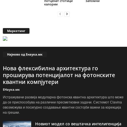
потценат стотици
запомни
калории
Маркетинг
Најново од Енаука.мк
Нова флексибилна архитектура го
проширува потенцијалот на фотонските
квантни компјутери
ЕНаука.мк
Истражувачи развија модуларна фотонска квантна архитектура што може
да се приспособува на различни пресметковни задачи. Системот Clavina
овозможува и посигурно создавање квантни состојби важни за корекција
на грешки.
Новиот модел со вештачка интелигенција