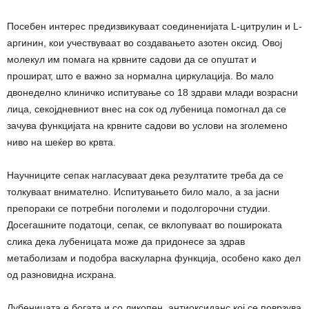
Посебен интерес предизвикуваат соединенијата L-цитрулин и L-
аргинин, кои учествуваат во создавањето азотен оксид. Овој
молекул им помага на крвните садови да се опуштат и
прошират, што е важно за нормална циркулација. Во мало
двонеделно клиничко испитување со 18 здрави млади возрасни
лица, секојдневниот внес на сок од лубеница помогнал да се
зачува функцијата на крвните садови во услови на зголемено
ниво на шеќер во крвта.
Научниците сепак нагласуваат дека резултатите треба да се
толкуваат внимателно. Испитувањето било мало, а за јасни
препораки се потребни поголеми и подолгорочни студии.
Досегашните податоци, сепак, се вклопуваат во пошироката
слика дека лубеницата може да придонесе за здрав
метаболизам и подобра васкуларна функција, особено како дел
од разновидна исхрана.
Лубеницата е богата и со ликопен, антиоксиданс кој се поврзува