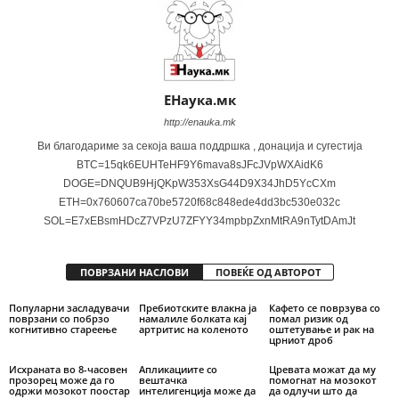
ЕНаука.мк
http://enauka.mk
Ви благодариме за секоја ваша поддршка , донација и сугестија
BTC=15qk6EUHTeHF9Y6mava8sJFcJVpWXAidK6
DOGE=DNQUB9HjQKpW353XsG44D9X34JhD5YcCXm
ETH=0x760607ca70be5720f68c848ede4dd3bc530e032c
SOL=E7xEBsmHDcZ7VPzU7ZFYY34mpbpZxnMtRA9nTytDAmJt
ПОВРЗАНИ НАСЛОВИ
ПОВЕЌЕ ОД АВТОРОТ
Популарни засладувачи
Пребиотските влакна ја
Кафето се поврзува со
поврзани со побрзо
намалиле болката кај
помал ризик од
когнитивно стареење
артритис на коленото
оштетување и рак на
црниот дроб
Исхраната во 8-часовен
Апликациите со
Цревата можат да му
прозорец може да го
вештачка
помогнат на мозокот
одржи мозокот поостар
интелигенција може да
да одлучи што да