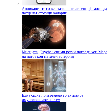
Апликациите со вештачка интелигенција може да
потценат стотици калории
Мисијата „Psyche“ сними ретки погледи кон Марс
на патот кон метален астероид
Една сауна привремено го активира
имунолошкиот систем