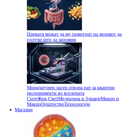
Цревата можат да му помогнат на мозокот да
одлучи што да запомни
Минијатурен ласер отвора пат за квантни
експерименти во вселената
Сите
Жив Свет
Медицина и Здравје
Микро и
Макро
Општество
Технологија
Магазин