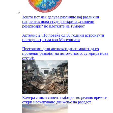
Зошто ист лек делува различно кај различни
пациенти: нова студија открива „скриени
резервоари“ во клетките на туморот
Артемис 2: По повеќе од 50 години астронаути
повторно тргнаа кон Месечината
Преголеми дози антиоксиданси можат да го
променат развојот на потомството, сугерира нова
студија
Камера сними силен земјотрес во реално време и
откри неочекувано движење на раседот