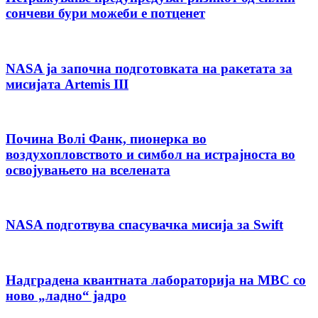
сончеви бури можеби е потценет
NASA ја започна подготовката на ракетата за
мисијата Artemis III
Почина Волi Фанк, пионерка во
воздухопловството и симбол на истрајноста во
освојувањето на вселената
NASA подготвува спасувачка мисија за Swift
Надградена квантната лабораторија на МВС со
ново „ладно“ јадро