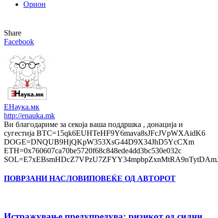
Орион
Share
Facebook
ЕНаука.мк
http://enauka.mk
Ви благодариме за секоја ваша поддршка , донација и
сугестија BTC=15qk6EUHTeHF9Y6mava8sJFcJVpWXAidK6
DOGE=DNQUB9HjQKpW353XsG44D9X34JhD5YcCXm
ETH=0x760607ca70be5720f68c848ede4dd3bc530e032c
SOL=E7xEBsmHDcZ7VPzU7ZFYY34mpbpZxnMtRA9nTytDAmJ
ПОВРЗАНИ НАСЛОВИ
ПОВЕЌЕ ОД АВТОРОТ
Истражување предупредува: ризикот од силни