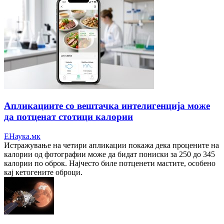
Апликациите со вештачка интелигенција може
да потценат стотици калории
ЕНаука.мк
Истражување на четири апликации покажа дека процените на
калории од фотографии може да бидат пониски за 250 до 345
калории по оброк. Најчесто биле потценети мастите, особено
кај кетогените оброци.