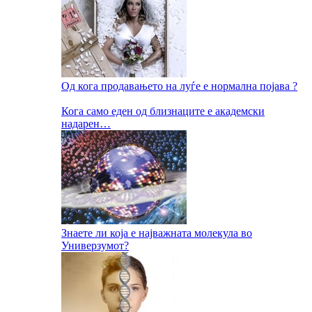
Од кога продавањето на луѓе е нормална појава ?
Кога само еден од близнаците е академски
надарен…
Знаете ли која е најважната молекула во
Универзумот?