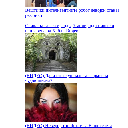
Вештачки интелигентните робот девојки станаа
реалност
Слика на галаксија од 2,5 милијарди пиксели
направена од Хабл +Видео
(ВИДЕО) Дали сте слушнале за Паркот на
чудовиштата?
(ВИДЕО) Неверојатни факти за Вашите очи