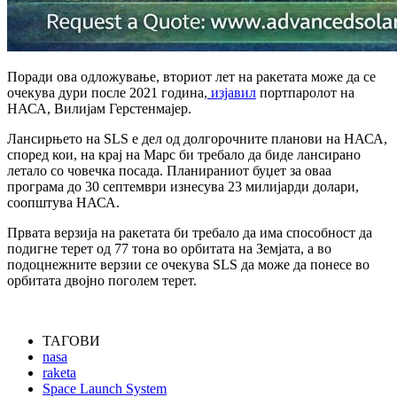
Поради ова одложување, вториот лет на ракетата може да се
очекува дури после 2021 година,
изјавил
портпаролот на
НАСА, Вилијам Герстенмајер.
Лансирњето на SLS е дел од долгорочните планови на НАСА,
според кои, на крај на Марс би требало да биде лансирано
летало со човечка посада. Планираниот буџет за оваа
програма до 30 септември изнесува 23 милијарди долари,
соопштува НАСА.
Првата верзија на ракетата би требало да има способност да
подигне терет од 77 тона во орбитата на Земјата, а во
подоцнежните верзии се очекува SLS да може да понесе во
орбитата двојно поголем терет.
ТАГОВИ
nasa
raketa
Space Launch System