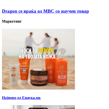
Dragon се враќа од МВС со научен товар
Маркетинг
Најново од Енаука.мк