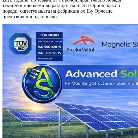
технички проблеми во развојот на SLS и Орион, како и
поради оштетувањата на фабриката во Њу Орлеанс,
предизвикани од торнадо.