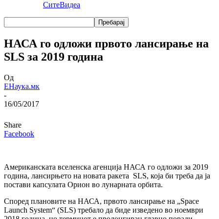
Сите
Видеа
НАСА го одложи првото лансирање на
SLS за 2019 година
Од
ЕНаука.мк
-
16/05/2017
Share
Facebook
Американската вселенска агенција НАСА го одложи за 2019
година, лансирњето на новата ракета SLS, која би треба да ја
постави капсулата Орион во лунарната орбита.
Според плановите на НАСА, првото лансирање на „Space
Launch System“ (SLS) требало да биде изведено во ноември
2018 година, но терминот е пролонгиран главно поради