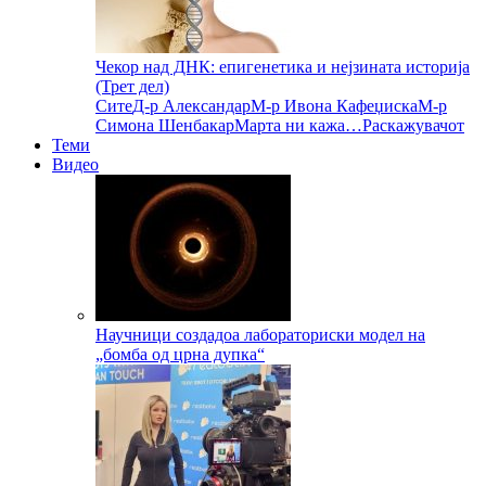
Чекор над ДНК: епигенетика и нејзината историја
(Трет дел)
Сите
Д-р Александар
М-р Ивона Кафеџиска
М-р
Симона Шенбакар
Марта ни кажа…
Раскажувачот
Теми
Видео
Научници создадоа лабораториски модел на
„бомба од црна дупка“