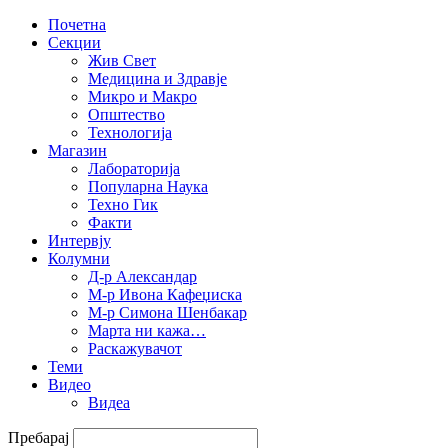
Почетна
Секции
Жив Свет
Медицина и Здравје
Микро и Макро
Општество
Технологија
Магазин
Лабораторија
Популарна Наука
Техно Гик
Факти
Интервју
Колумни
Д-р Александар
М-р Ивона Кафеџиска
М-р Симона Шенбакар
Марта ни кажа…
Раскажувачот
Теми
Видео
Видеа
Пребарај