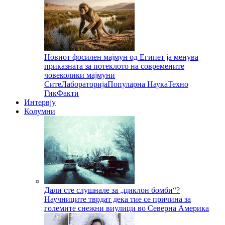
Новиот фосилен мајмун од Египет ја менува
приказната за потеклото на современите
човеколики мајмуни
Сите
Лабораторија
Популарна Наука
Техно
Гик
Факти
Интервју
Колумни
Дали сте слушнале за „циклон бомби“?
Научниците тврдат дека тие се причина за
големите снежни виулици во Северна Америка