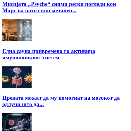
Мисијата „Psyche“ сними ретки погледи кон
Марс на патот кон метален...
Една сауна привремено го активира
имунолошкиот систем
Цревата можат да му помогнат на мозокот да
одлучи што да...