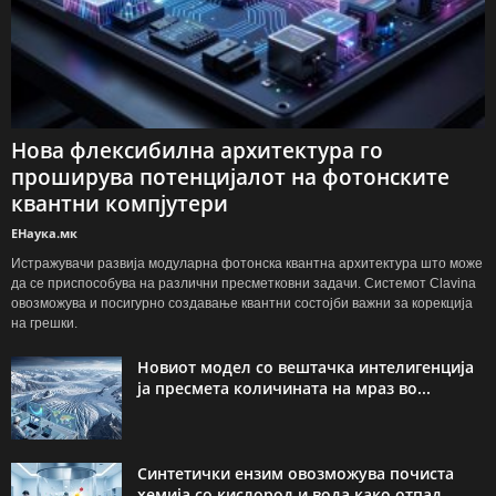
Нова флексибилна архитектура го
проширува потенцијалот на фотонските
квантни компјутери
ЕНаука.мк
Истражувачи развија модуларна фотонска квантна архитектура што може
да се приспособува на различни пресметковни задачи. Системот Clavina
овозможува и посигурно создавање квантни состојби важни за корекција
на грешки.
Новиот модел со вештачка интелигенција
ја пресмета количината на мраз во...
Синтетички ензим овозможува почиста
хемија со кислород и вода како отпад