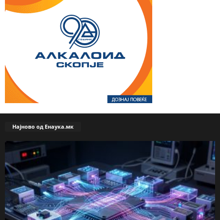
Најново од Енаука.мк