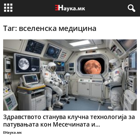
Таг: вселенска медицина
Здравството станува клучна технологија за
патувањата кон Месечината и...
ЕНаука.мк