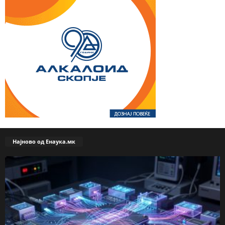
Најново од Енаука.мк