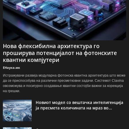
Нова флексибилна архитектура го
проширува потенцијалот на фотонските
квантни компјутери
ЕНаука.мк
Истражувачи развија модуларна фотонска квантна архитектура што може
да се приспособува на различни пресметковни задачи. Системот Clavina
овозможува и посигурно создавање квантни состојби важни за корекција
на грешки.
Новиот модел со вештачка интелигенција
ја пресмета количината на мраз во...