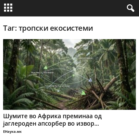
Таг: тропски екосистеми
Шумите во Африка преминаа од
јаглероден апсорбер во извор...
ЕНаука.мк