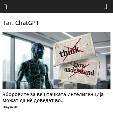
Таг: ChatGPT
Зборовите за вештачката интелигенција
можат да нѐ доведат во...
ЕНаука.мк