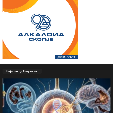
Најново од Енаука.мк