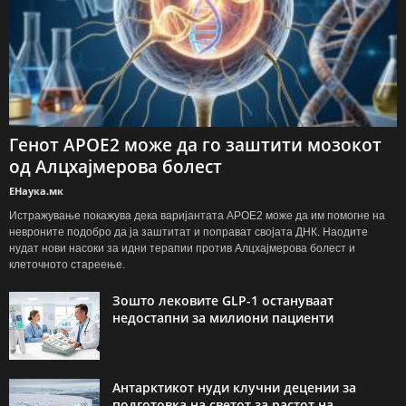
Генот APOE2 може да го заштити мозокот
од Алцхајмерова болест
ЕНаука.мк
Истражување покажува дека варијантата APOE2 може да им помогне на
невроните подобро да ја заштитат и поправат својата ДНК. Наодите
нудат нови насоки за идни терапии против Алцхајмерова болест и
клеточното стареење.
Зошто лековите GLP-1 остануваат
недостапни за милиони пациенти
Антарктикот нуди клучни децении за
подготовка на светот за растот на...