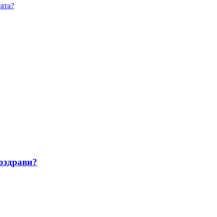
ата?
поздрави?