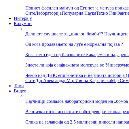
Новиот фосилен мајмун од Египет ја менува приказ
Сите
Лабораторија
Популарна Наука
Техно Гик
Факти
Интервју
Колумни
Дали сте слушнале за „циклон бомби“? Научниците 
Од кога продавањето на луѓе е нормална појава ?
Кога само еден од близнаците е академски надарен
Знаете ли која е најважната молекула во Универзум
Чекор над ДНК: епигенетика и нејзината историја (Т
Сите
Д-р Александар
М-р Ивона Кафеџиска
М-р Сим
Теми
Видео
Научници создадоа лабораториски модел на „бомба 
Вештачки интелигентните робот девојки станаа реа
Слика на галаксија од 2,5 милијарди пиксели напр