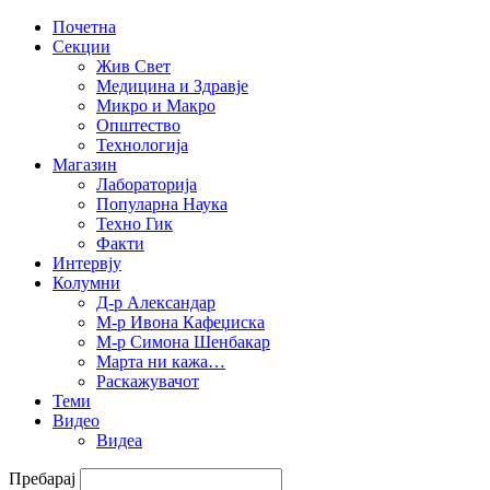
Почетна
Секции
Жив Свет
Медицина и Здравје
Микро и Макро
Општество
Технологија
Магазин
Лабораторија
Популарна Наука
Техно Гик
Факти
Интервју
Колумни
Д-р Александар
М-р Ивона Кафеџиска
М-р Симона Шенбакар
Марта ни кажа…
Раскажувачот
Теми
Видео
Видеа
Пребарај