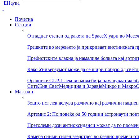
ЕНаука
Почетна
Секции
Отпаднат степен од ракета на SpaceX удри во Месе
Грешките во мерењето ја прикриваат вистинската п
Пребиотските влакна ја намалиле болката кај артри
Како Универзумот може да се шири побрзо од светли
Оралните GLP-1 лекови можеби ја намалуваат желба
Сите
Жив Свет
Медицина и Здравје
Микро и Макро
О
Магазин
Зошто ист лек делува различно кај различни пациен
Артемис 2: По повеќе од 50 години астронаути пов
Преголеми дози антиоксиданси можат да го променат
Камера сними силен земјотрес во реално време и о