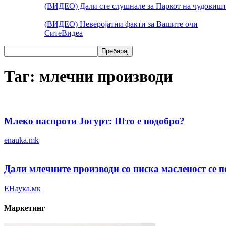
(ВИДЕО) Дали сте слушнале за Паркот на чудовишт
(ВИДЕО) Неверојатни факти за Вашите очи
Сите
Видеа
Таг: млечни производи
Млеко наспроти Јогурт: Што е подобро?
enauka.mk
Дали млечните производи со ниска масленост се 
ЕНаука.мк
Маркетинг