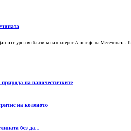
сечината
ојатно се урна во близина на кратерот Ајнштајн на Месечината.
а природа на наночестичките
тритис на коленото
ината без да...