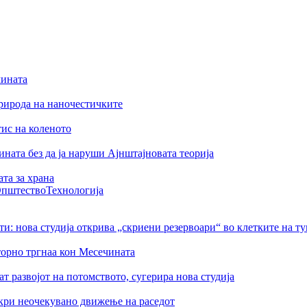
чината
рирода на наночестичките
тис на коленото
ната без да ја наруши Ајнштајновата теорија
та за храна
пштество
Технологија
ти: нова студија открива „скриени резервоари“ во клетките на т
торно тргнаа кон Месечината
 развојот на потомството, сугерира нова студија
ткри неочекувано движење на раседот