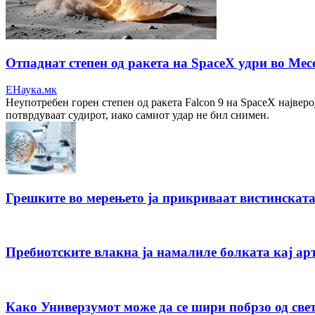
Отпаднат степен од ракета на SpaceX удри во Ме
ЕНаука.мк
Неупотребен горен степен од ракета Falcon 9 на SpaceX највер
потврдуваат судирот, иако самиот удар не бил снимен.
Грешките во мерењето ја прикриваат вистинскат
Пребиотските влакна ја намалиле болката кај ар
Како Универзумот може да се шири побрзо од светл