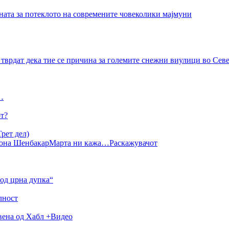
ната за потеклото на современите човеколики мајмуни
тврдат дека тие се причина за големите снежни виулици во Се
…
от?
рет дел)
она Шенбакар
Марта ни кажа…
Раскажувачот
од црна дупка“
лност
авена од Хабл +Видео