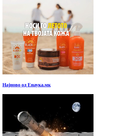
Најново од Енаука.мк