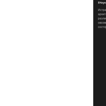
ЕНаук
Истра
архит
разли
овозм
состо