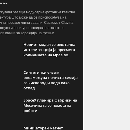
а.мк
жувачи развија модуларна фотонска квантна
ектура што може да се приспособува на
чни пресметковни задачи. Системот Clavina
ожува и посигурно создавање квантни
јби важни за корекција на грешки.
Новиот модел со вештачка
интелигенција ја пресмета
количината на мраз во...
Синтетички ензим
овозможува почиста хемија
со кислород и вода како
отпад
SpaceX планира фабрики на
Месечината со помош на
роботи
Минијатурен магнет