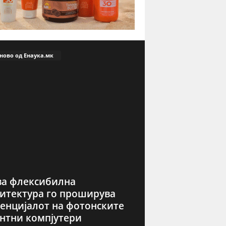
ново од Енаука.мк
а флексибилна
итектура го проширува
енцијалот на фотонските
нтни компјутери