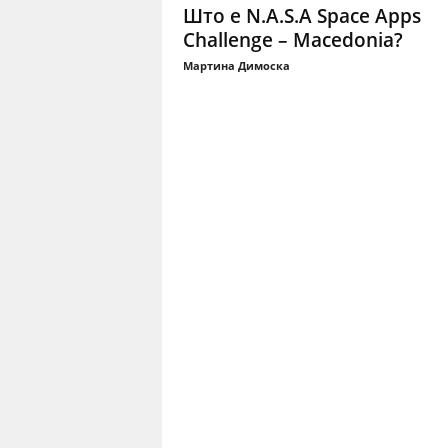
Што е N.A.S.A Space Apps
Challenge – Macedonia?
Мартина Димоска