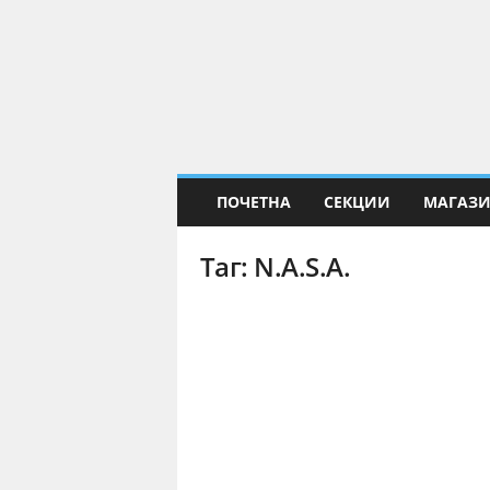
Е
Н
а
у
к
а
ПОЧЕТНА
СЕКЦИИ
МАГАЗ
Таг: N.A.S.A.