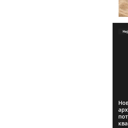
Нај
Нов
арх
пот
ква