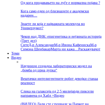
Од кога продавањето на луѓе е нормална појава ?
Кога само еден од близнаците е академски
надарен…
Знаете ли која е најважната молекула во
Универзумот?
Чекор над ДНК: епигенетика и нејзината историја
(Трет дел)
Сите
Д-р Александар
М-р Ивона Кафеџиска
М-р
Симона Шенбакар
Марта ни кажа…
Раскажувачот
Теми
Видео
Научници создадоа лабораториски модел на
„бомба од црна дупка“
Вештачки интелигентните робот девојки станаа
реалност
Слика на галаксија од 2,5 милијарди пиксели
направена од Хабл +Видео
(ВИДЕО) Дали сте слушнале за Паркот на