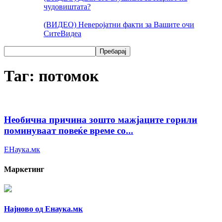
чудовиштата?
(ВИДЕО) Неверојатни факти за Вашите очи
Сите
Видеа
Таг: потомок
Необична причина зошто мажјаците горили
поминуваат повеќе време со...
ЕНаука.мк
Маркетинг
Најново од Енаука.мк