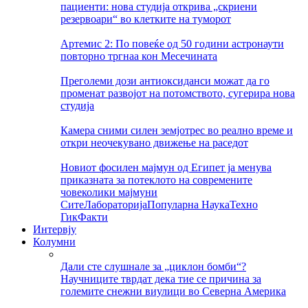
пациенти: нова студија открива „скриени
резервоари“ во клетките на туморот
Артемис 2: По повеќе од 50 години астронаути
повторно тргнаа кон Месечината
Преголеми дози антиоксиданси можат да го
променат развојот на потомството, сугерира нова
студија
Камера сними силен земјотрес во реално време и
откри неочекувано движење на раседот
Новиот фосилен мајмун од Египет ја менува
приказната за потеклото на современите
човеколики мајмуни
Сите
Лабораторија
Популарна Наука
Техно
Гик
Факти
Интервју
Колумни
Дали сте слушнале за „циклон бомби“?
Научниците тврдат дека тие се причина за
големите снежни виулици во Северна Америка