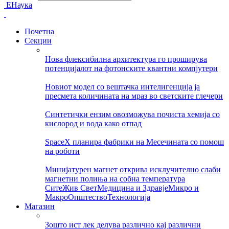
ЕНаука
Почетна
Секции
Нова флексибилна архитектура го проширува
потенцијалот на фотонските квантни компјутери
Новиот модел со вештачка интелигенција ја
пресмета количината на мраз во светските глечери
Синтетички ензим овозможува почиста хемија со
кислород и вода како отпад
SpaceX планира фабрики на Месечината со помош
на роботи
Минијатурен магнет открива исклучително слаби
магнетни полиња на собна температура
Сите
Жив Свет
Медицина и Здравје
Микро и
Макро
Општество
Технологија
Магазин
Зошто ист лек делува различно кај различни