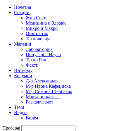
Почетна
Секции
Жив Свет
Медицина и Здравје
Микро и Макро
Општество
Технологија
Магазин
Лабораторија
Популарна Наука
Техно Гик
Факти
Интервју
Колумни
Д-р Александар
М-р Ивона Кафеџиска
М-р Симона Шенбакар
Марта ни кажа…
Раскажувачот
Теми
Видео
Видеа
Пребарај