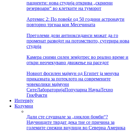
пациенти: нова студија открива „скриени
резервоари“ во клетките на туморот
Артемис 2: По повеќе од 50 години астронаути
повторно тргнаа кон Месечината
Преголеми дози антиоксиданси можат да го
променат развојот на потомството, сугерира нова
студија
Камера сними силен земјотрес во реално време и
откри неочекувано движење на раседот
Новиот фосилен мајмун од Египет ја менува
приказната за потеклото на современите
човеколики мајмуни
Сите
Лабораторија
Популарна Наука
Техно
Гик
Факти
Интервју
Колумни
Дали сте слушнале за „циклон бомби“?
Научниците тврдат дека тие се причина за
големите снежни виулици во Северна Америка