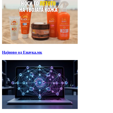
Најново од Енаука.мк