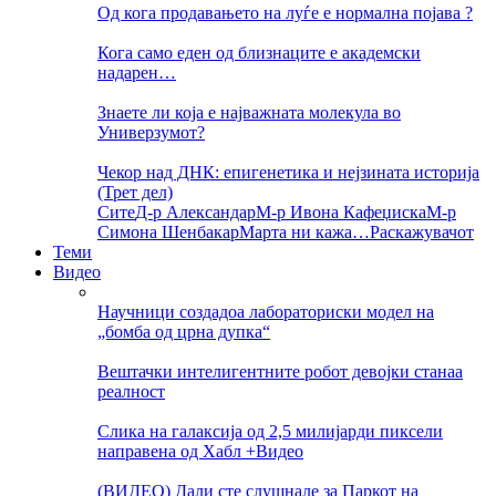
Од кога продавањето на луѓе е нормална појава ?
Кога само еден од близнаците е академски
надарен…
Знаете ли која е најважната молекула во
Универзумот?
Чекор над ДНК: епигенетика и нејзината историја
(Трет дел)
Сите
Д-р Александар
М-р Ивона Кафеџиска
М-р
Симона Шенбакар
Марта ни кажа…
Раскажувачот
Теми
Видео
Научници создадоа лабораториски модел на
„бомба од црна дупка“
Вештачки интелигентните робот девојки станаа
реалност
Слика на галаксија од 2,5 милијарди пиксели
направена од Хабл +Видео
(ВИДЕО) Дали сте слушнале за Паркот на