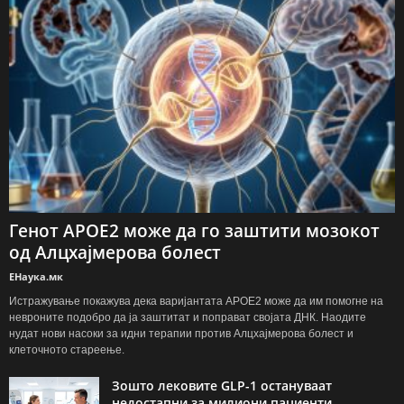
Генот APOE2 може да го заштити мозокот
од Алцхајмерова болест
ЕНаука.мк
Истражување покажува дека варијантата APOE2 може да им помогне на
невроните подобро да ја заштитат и поправат својата ДНК. Наодите
нудат нови насоки за идни терапии против Алцхајмерова болест и
клеточното стареење.
Зошто лековите GLP-1 остануваат
недостапни за милиони пациенти