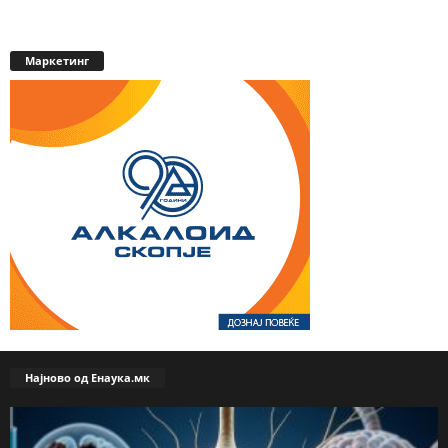
Маркетинг
Најново од Енаука.мк