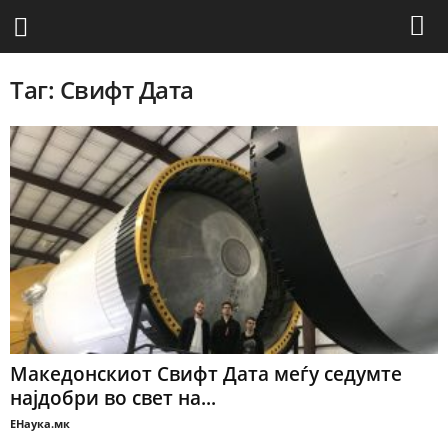
Таг: Свифт Дата
Македонскиот Свифт Дата меѓу седумте
најдобри во свет на...
ЕНаука.мк