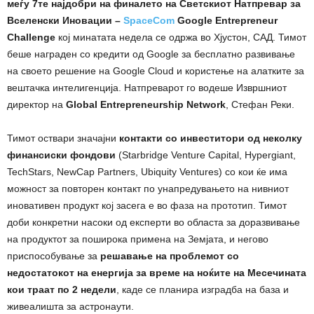
меѓу
7те најдобри на финалето на Светскиот Н
атпревар
за
Вселенски Иновации –
SpaceCom
Google Entrepreneur
Challenge
кој минатата недела се одржа во Хјустон, САД. Тимот
беше награден со кредити од Google за бесплатно развивање
на своето решение на Google Cloud и користење на алатките за
вештачка интелигенција. Натпреварот го водеше Извршниот
директор на
Global Entrepreneurship Network
, Стефан Реки.
Тимот оствари значајни
контакти со инвеститори од неколку
финансиски фондови
(Starbridge Venture Capital, Hypergiant,
TechStars, NewCap Partners, Ubiquity Ventures) со кои ќе има
можност за повторен контакт по унапредувањето на нивниот
иновативен продукт кој засега е во фаза на прототип. Тимот
доби конкретни насоки од експерти во областа за доразвивање
на продуктот за поширока примена на Земјата, и негово
приспособување за
решавање на проблемот со
недостатокот на енергија за време на ноќите на Месечината
кои траат по 2 недели
, каде се планира изградба на база и
живеалишта за астронаути.