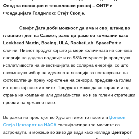
Фонд за иновации и технолошки развој – ФИТР и
Фондацијата Голдилокс Стејт Скопје.
Свифт Дата доби можност да има и свој штанд во
главниот дел на Саемот, рамо до рамо со компании како
Lockheed Martin, Boeing, ULA, RocketLab, SpacePort
и
слични. Нивнот продукт кој што ја мери количината на сончева
енергија на дадено подрачје и со 98% сигурност ја проценува
исплатливоста на инвестицијата во соларна енергија, со што
овозможува избор на идеалната локација за поставување на
фотоволтаици преку користење на сензори, предизвика голем
интерес кај посетителите. Продуктот може да се користи и од
страна на компании или домаќинства, но и за големи стратешки
проекти на државно ниво.
Во рамки на престојот во Хјустон тимот го посети и
Џонсон
Спејс Центарот на НАСА
специјализиран за мисиите со
астронаути, и можеше во живо да види како изгледа
Центарот