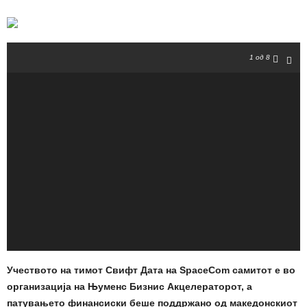
1
од 8
Учеството на тимот Свифт Дата на SpaceCom самитот е во
организација на Њуменс Бизнис Акцелераторот, а
патувањето финансиски беше поддржано од македонскиот