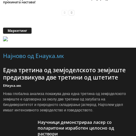
прекината настава!
Маркетинг
Најново од Енаука.мк
Една третина од земјоделското земјиште
предизвикува две третини од штетите
ЕНаука.мк
Нова глобална анализа покажува дека една третина од земјоделското
земјиште е одговорна за околу две третини од загубата на
биодиверзитетот и природното складирање јаглерод. Најголем удел
имаат интензивното земјоделство и говедарството.
Научници демонстрираа ласер со
поларитони изработен целосно од
раствори