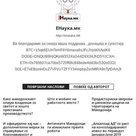
ЕНаука.мк
http://enauka.mk
Ви благодариме за секоја ваша поддршка , донација и сугестија
BTC=15qk6EUHTeHF9Y6mava8sJFcJVpWXAidK6
DOGE=DNQUB9HjQKpW353XsG44D9X34JhD5YcCXm
ETH=0x760607ca70be5720f68c848ede4dd3bc530e032c
SOL=E7xEBsmHDcZ7VPzU7ZFYY34mpbpZxnMtRA9nTytDAmJt
ПОВРЗАНИ НАСЛОВИ
ПОВЕЌЕ ОД АВТОРОТ
Како македонскиот
Што е мобинг на
Предисториски ѕверови
опиум владееше со
работното место ?
и џиновски цицачи на
светот и зошто
територијата на
престанало
Македонија
производството?
И официјално кај нас –
Античките Македонци
„Алкалоид АД“ со раст
дополнителни мерки за
ги измислиле првите
на консолидираниот
справување со
роботи
извоз во периодот
Коронавирусот и
Јануари-Јуни 2019