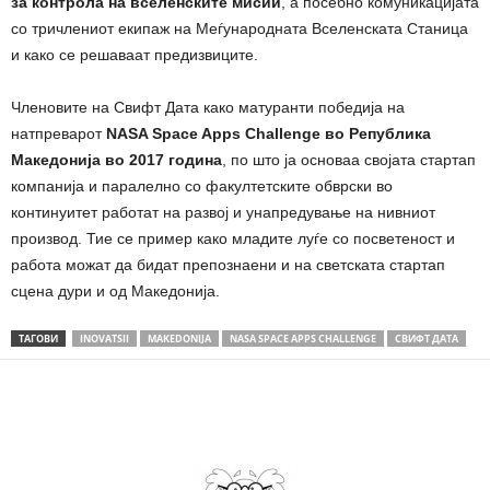
за контрола на вселенските мисии
, а посебно комуникацијата
со тричлениот екипаж на Меѓународната Вселенската Станица
и како се решаваат предизвиците.
Членовите на Свифт Дата како матуранти победија на
натпреварот
NASA Space Apps Challenge во Република
Македонија во 2017 година
, по што ја основаа својата стартап
компанија и паралелно со факултетските обврски во
континуитет работат на развој и унапредување на нивниот
производ. Тие се пример како младите луѓе со посветеност и
работа можат да бидат препознаени и на светската стартап
сцена дури и од Македонија.
ТАГОВИ
INOVATSII
MAKEDONIJA
NASA SPACE APPS CHALLENGE
СВИФТ ДАТА
Share