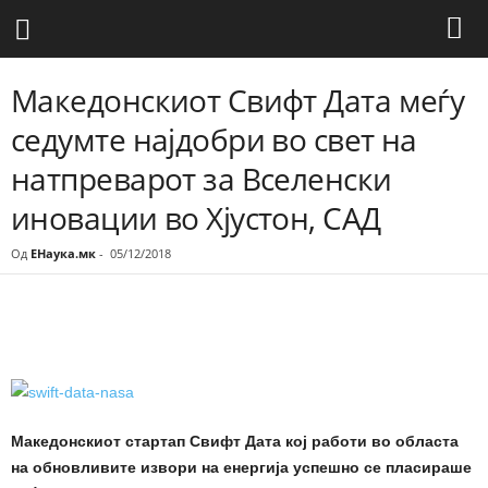
Македонскиот Свифт Дата меѓу
седумте најдобри во свет на
натпреварот за Вселенски
иновации во Хјустон, САД
Од
ЕНаука.мк
-
05/12/2018
Share
Македонскиот стартап Свифт Дата кој работи во областа
на обновливите извори на енергија
успешно се пласираше