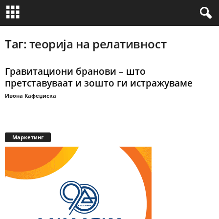
Таг: теорија на релативност
Гравитациони бранови – што
претставуваат и зошто ги истражуваме
Ивона Кафеџиска
Маркетинг