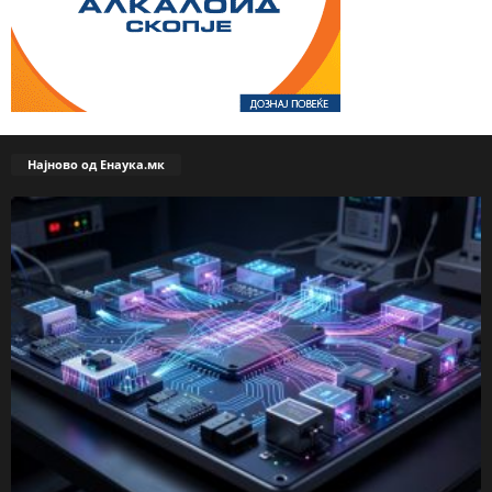
Најново од Енаука.мк