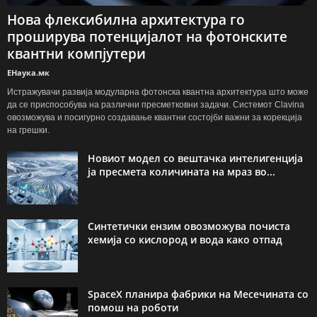
Нова флексибилна архитектура го
проширува потенцијалот на фотонските
квантни компјутери
ЕНаука.мк
Истражувачи развија модуларна фотонска квантна архитектура што може
да се приспособува на различни пресметковни задачи. Системот Clavina
овозможува и посигурно создавање квантни состојби важни за корекција
на грешки.
Новиот модел со вештачка интелигенција
ја пресмета количината на мраз во...
Синтетички ензим овозможува почиста
хемија со кислород и вода како отпад
SpaceX планира фабрики на Месечината со
помош на роботи