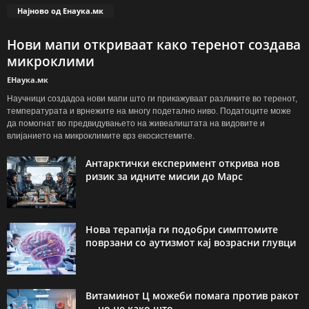
Најново од Енаука.мк
Нови мапи откриваат како теренот создава
микроклими
ЕНаука.мк
Научници создадоа нови мапи што ги прикажуваат разликите во теренот,
температурата и врнежите на многу подетално ниво. Податоците може
да помогнат во предвидувањето на живеалиштата на видовите и
влијанието на микроклимите врз екосистемите.
Антарктички експеримент открива нов
ризик за идните мисии до Марс
Нова терапија ги подобри симптомите
поврзани со аутизмот кај возрасни глувци
Витаминот Ц можеби помага против ракот
— но не како што...