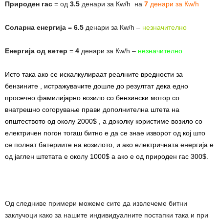
Природен гас
= од
3.5
денари за Кw/h на
7
денари за Кw/h
Соларна енергија
=
6.5
денари за Кw/h –
незначително
Енергија од ветер
=
4
денари за Кw/h –
незначително
Исто така ако се искалкулираат реалните вредности за
бензините , истражувачите дошле до резултат дека едно
просечно фамилијарно возило со бензински мотор со
внатрешно согорување прави дополнителна штета на
општеството од околу 2000$ , а доколку користиме возило со
електричен погон тогаш битно е да се знае изворот од кој што
се полнат батериите на возилото, и ако електричната енергија е
од јаглен штетата е околу 1000$ а ако е од природен гас 300$.
Од следниве примери можеме сите да извлечеме битни
заклучоци како за нашите индивидуалните постапки така и при