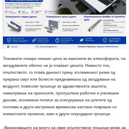
Тековните пазари немаат цена за емисиите во атмосферата, па
загадувачите обично не ја плаќаат цената. Наместо тоа,
општеството го плаќа данокот преку зголемениот ризик од
прерана смрт или болести предизвикана од загадување на
воздухот, повисоки трошоци за здравствената заштита,
намалување на приносите, пропуштени работни и училишни
денови, зголемени полиси за осигурување на штетите од
поплави и други екстремни временски настани поврзани со
климатските промени, како и други секундарни трошоци.
„Вреднувањето на многу од овие општествени трошоци може да