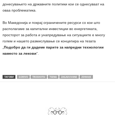
донесувањето на државните политики кои се однесуваат на
оваа проблематика.
Во Македонија и покрај ограничените ресурси со кои што
располагаме за капитални инвестиции во енергетиката,
просторот за работа и унапредување на ситуациите е многу
голем и нашето размислување се концепира на тезата
„
Подобро да ги дадеме парите за напредни технологии
наместо за лекови
“.
ТАГОВИ
GORIVO
TROSHOTSI
TSENA
ZAGADUVANE
ZDRAVJE
Share