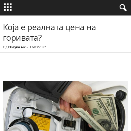
Која е реалната цена на
горивата?
Од
ЕНаука.мк
-
17/03/2022
Share