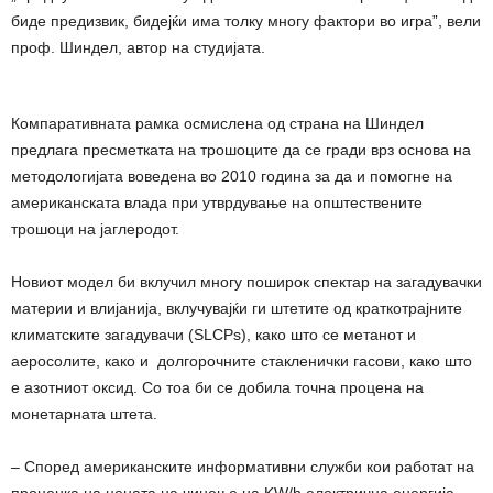
биде предизвик, бидејќи има толку многу фактори во игра”, вели
проф. Шиндел, автор на студијата.
Компаративната рамка осмислена од страна на Шиндел
предлага пресметката на трошоците да се гради врз основа на
методологијата воведена во 2010 година за да и помогне на
американската влада при утврдување на општествените
трошоци на јаглеродот.
Новиот модел би вклучил многу поширок спектар на загадувачки
материи и влијанија, вклучувајќи ги штетите од краткотрајните
климатските загадувачи (SLCPs), како што се метанот и
аеросолите, како и долгорочните стакленички гасови, како што
е азотниот оксид. Со тоа би се добила точна процена на
монетарната штета.
– Според американските информативни служби кои работат на
проценка на цената на чинење на KW/h електрична енергија