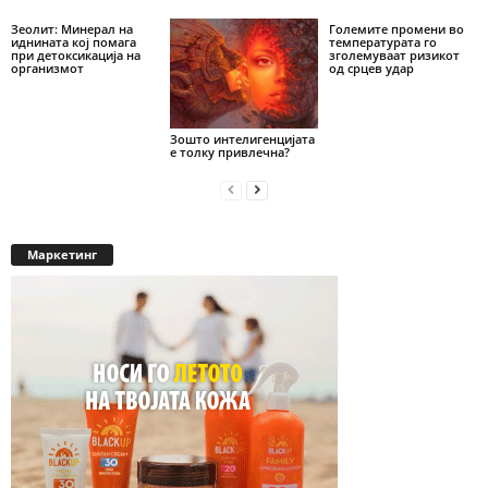
Зеолит: Минерал на
Големите промени во
иднината кој помага
температурата го
при детоксикација на
зголемуваат ризикот
организмот
од срцев удар
Зошто интелигенцијата
е толку привлечна?
Маркетинг