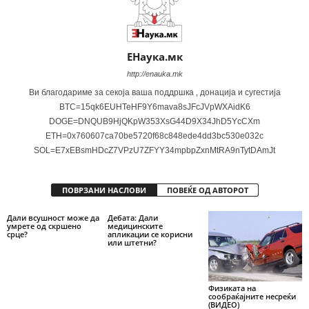
ЕНаука.мк
http://enauka.mk
Ви благодариме за секоја ваша поддршка , донација и сугестија
BTC=15qk6EUHTeHF9Y6mava8sJFcJVpWXAidK6
DOGE=DNQUB9HjQKpW353XsG44D9X34JhD5YcCXm
ETH=0x760607ca70be5720f68c848ede4dd3bc530e032c
SOL=E7xEBsmHDcZ7VPzU7ZFYY34mpbpZxnMtRA9nTytDAmJt
ПОВРЗАНИ НАСЛОВИ
ПОВЕЌЕ ОД АВТОРОТ
Дали всушност може да
Дебата: Дали
умрете од скршено
медицинските
срце?
апликации се корисни
или штетни?
Физиката на
сообраќајните несреќи
(ВИДЕО)