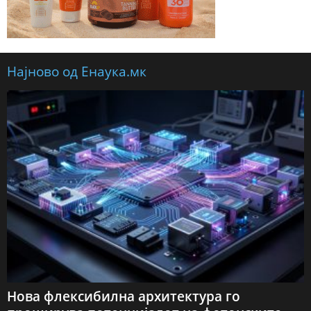
Најново од Енаука.мк
Нова флексибилна архитектура го