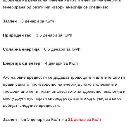
генерирана од различни извори енергија се следниве:
Јаглен
= 5 денари за Кw/h
Природен гас
= 3.5 денари за Кw/h
Соларна енергија
= 6.5 денари за Кw/h
Енергија од ветер
= 4 денари за Кw/h
Ако на овие вредности се додадат трошоците и штетите што ги
прави самото производство на енергија , како зголемените
трошоци што ќе ги плати општеството за здравство, екологија и
многу други нус појави според резултатите од студијата ќе се
добијат следниве вредности:
Јаглен
= од
5
денари за Кw/h на
21
денар за Кw/h