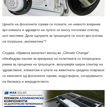
Цените на фосилните горива се познати, но нивното влијание
врз климата и здравјето на луѓето се многу поголеми отколку
што мислиме. Дали одлуките за трошоците се носат врз основа
на погрешна „математика“?
Студија, објавена минатиот месец во „Climatic Change“,
обезбедува насоки за креирање на политиката со попрецизна
рамка за проценка на трошоците, вклучувајќи широк спектар на
здравствени, климатски и штети на животната средина поврзани
со емисиите од фосилните горива, индустријата, согорувањето
на биомаса и земјоделството.