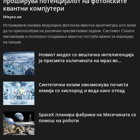
проширува потенцијалот на фотонските
квантни компјутери
ЕНаука.мк
Истражувачи развија модуларна фотонска квантна архитектура што може
да се приспособува на различни пресметковни задачи. Системот Clavina
овозможува и посигурно создавање квантни состојби важни за корекција
на грешки.
Новиот модел со вештачка интелигенција
ја пресмета количината на мраз во...
Синтетички ензим овозможува почиста
хемија со кислород и вода како отпад
SpaceX планира фабрики на Месечината со
помош на роботи