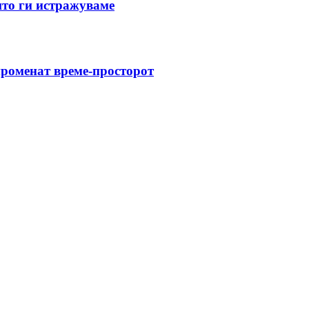
што ги истражуваме
променат време-просторот