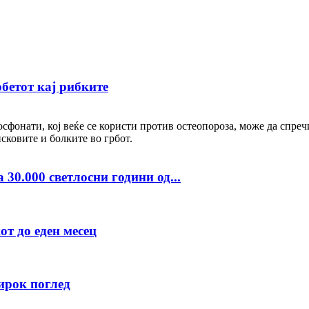
рбетот кај рибките
сфонати, кој веќе се користи против остеопороза, може да спре
сковите и болките во грбот.
30.000 светлосни години од...
т до еден месец
ирок поглед