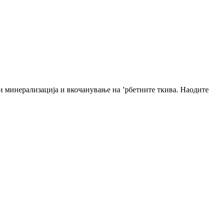
чи минерализација и вкочанување на ’рбетните ткива. Наодите