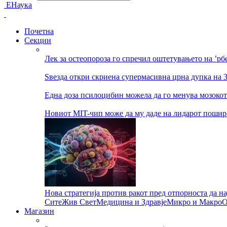
ЕНаука
Почетна
Секции
Лек за остеопороза го спречил оштетувањето на ’рбе
Ѕвезда откри скриена супермасивна црна дупка на 
Една доза псилоцибин можела да го менува мозокот
Новиот MIT-чип може да му даде на лидарот пошир
Нова стратегија против ракот пред отпорноста да н
Сите
Жив Свет
Медицина и Здравје
Микро и Макро
О
Магазин