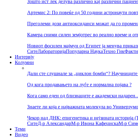
Зошто ист лек делува различно кај различни пациен
Артемис 2: По повеќе од 50 години астронаути пов
Преголеми дози антиоксиданси можат да го променат
Камера сними силен земјотрес во реално време и о
Новиот фосилен мајмун од Египет ја менува приказ
Сите
Лабораторија
Популарна Наука
Техно Гик
Факти
Интервју
Колумни
Дали сте слушнале за „циклон бомби“? Научниците 
Од кога продавањето на луѓе е нормална појава ?
Кога само еден од близнаците е академски надарен
Знаете ли која е најважната молекула во Универзум
Чекор над ДНК: епигенетика и нејзината историја (Т
Сите
Д-р Александар
М-р Ивона Кафеџиска
М-р Сим
Теми
Видео