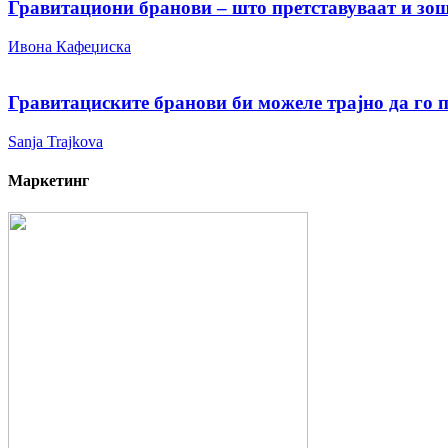
Гравитациони бранови – што претставуваат и зо
Ивона Кафеџиска
Гравитациските бранови би можеле трајно да го 
Sanja Trajkova
Маркетинг