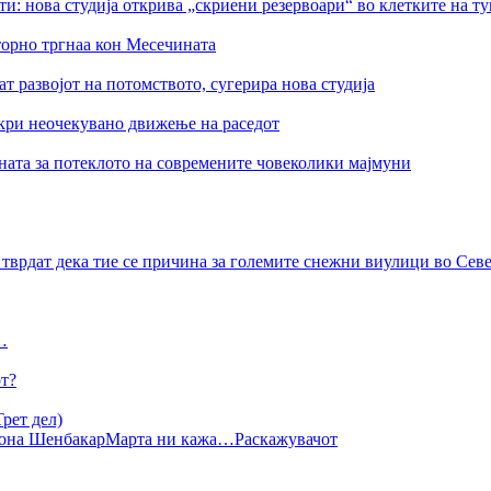
ти: нова студија открива „скриени резервоари“ во клетките на т
торно тргнаа кон Месечината
 развојот на потомството, сугерира нова студија
ткри неочекувано движење на раседот
ната за потеклото на современите човеколики мајмуни
тврдат дека тие се причина за големите снежни виулици во Се
…
от?
рет дел)
она Шенбакар
Марта ни кажа…
Раскажувачот