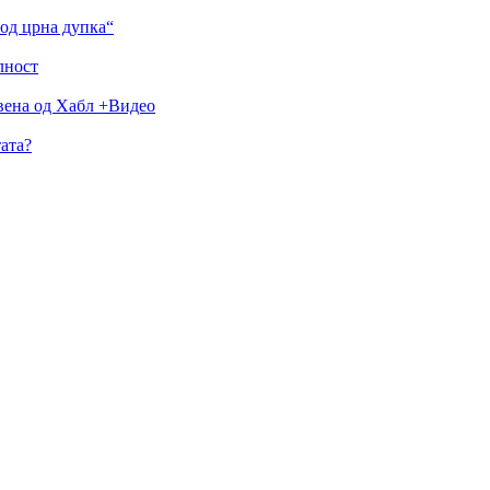
од црна дупка“
лност
авена од Хабл +Видео
ата?