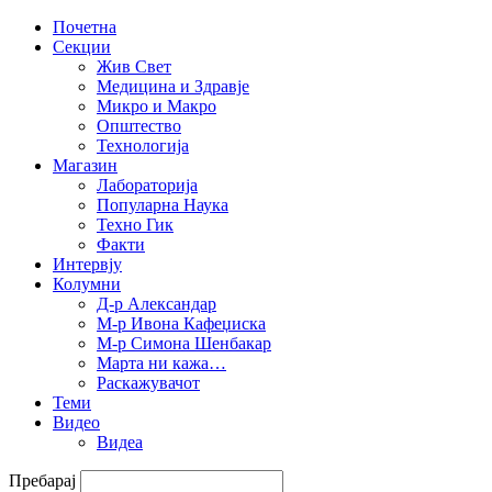
Почетна
Секции
Жив Свет
Медицина и Здравје
Микро и Макро
Општество
Технологија
Магазин
Лабораторија
Популарна Наука
Техно Гик
Факти
Интервју
Колумни
Д-р Александар
М-р Ивона Кафеџиска
М-р Симона Шенбакар
Марта ни кажа…
Раскажувачот
Теми
Видео
Видеа
Пребарај