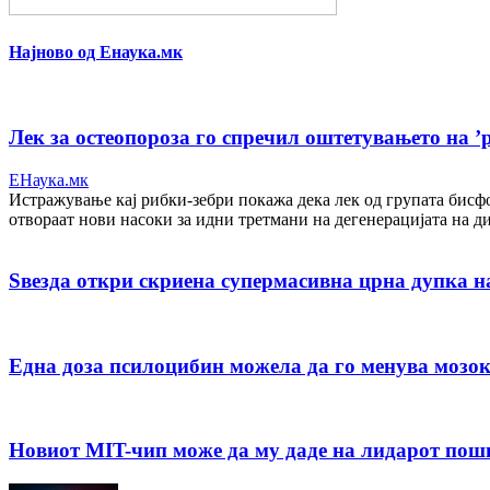
Најново од Енаука.мк
Лек за остеопороза го спречил оштетувањето на ’
ЕНаука.мк
Истражување кај рибки-зебри покажа дека лек од групата бисфо
отвораат нови насоки за идни третмани на дегенерацијата на ди
Ѕвезда откри скриена супермасивна црна дупка на 
Една доза псилоцибин можела да го менува мозоко
Новиот MIT-чип може да му даде на лидарот пош