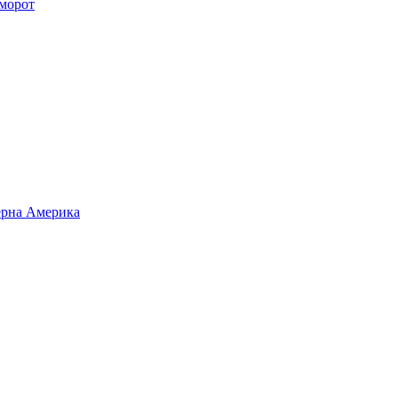
уморот
верна Америка