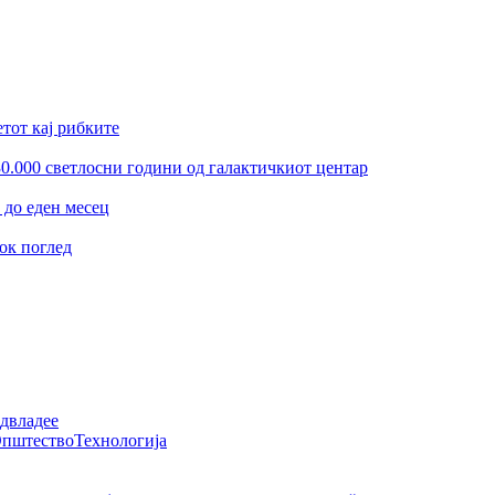
тот кај рибките
30.000 светлосни години од галактичкиот центар
 до еден месец
ок поглед
адвладее
пштество
Технологија