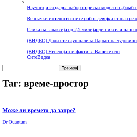
Научници создадоа лабораториски модел на „бомба 
Вештачки интелигентните робот девојки станаа реа
Слика на галаксија од 2,5 милијарди пиксели напр
(ВИДЕО) Дали сте слушнале за Паркот на чудовишт
(ВИДЕО) Неверојатни факти за Вашите очи
Сите
Видеа
Таг: време-простор
Може ли времето да запре?
Dr.Quantum