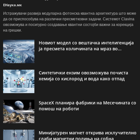
ЕНаука.мк
Истражувачи развија модуларна фотонска квантна архитектура што може
да се приспособува на различни пресметковни задачи. Системот Clavina
овозможува и посигурно создавање квантни состојби важни за корекција
на грешки.
Новиот модел со вештачка интелигенција
ја пресмета количината на мраз во...
Синтетички ензим овозможува почиста
хемија со кислород и вода како отпад
SpaceX планира фабрики на Месечината со
помош на роботи
Минијатурен магнет открива исклучително
слаби магнетни полиња на собна