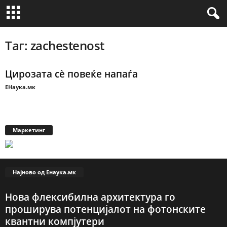
Таг: zachestenost
Цирозата сè повеќе напаѓа
ЕНаука.мк
Маркетинг
Најново од Енаука.мк
Нова флексибилна архитектура го
проширува потенцијалот на фотонските
квантни компјутери