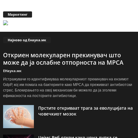
Маркетинг
Најново од Енаука.мк
Откриен молекуларен прекинувач што
може да ја ослабне отпорноста на МРСА
ЕНаука.мк
Истражувачи го идентификуваа молекуларниот прекинувач на ензимот
GdpP, кој им помага на бактериите како МРСА да преживеат антибиотски
стрес. Блокирањето на овој механизам би можело да ја зголеми
ефикасноста на постојните антибиотици.
Прстите откриваат трага за еволуцијата на
човечкиот мозок
Џејмс Веб откри како црна дупка се