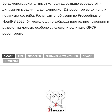
Во демонстрацијата, тимот успеал да создаде веродостојни
динамички модели на допаминскиот D2 рецептор во активна и
неактивна состојба. Резултатите, објавени во Proceedings of
NeurIPS 2025, би можеле да го забрзаат виртуелниот скрининг и
развојот на лекови, особено за сложени цели како GPCR
рецепторите.
ТАГОВИ
EPFL
БИОЛОГИЈА
ВЕШТАЧКА ИНТЕЛИГЕНЦИЈА
ЛЕКОВИ
ПРОТЕИНИ
Share