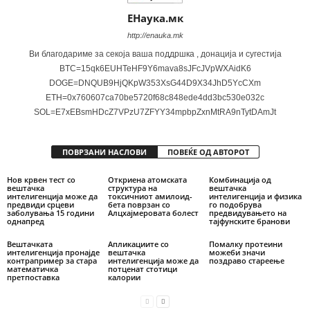
ЕНаука.мк
http://enauka.mk
Ви благодариме за секоја ваша поддршка , донација и сугестија
BTC=15qk6EUHTeHF9Y6mava8sJFcJVpWXAidK6
DOGE=DNQUB9HjQKpW353XsG44D9X34JhD5YcCXm
ETH=0x760607ca70be5720f68c848ede4dd3bc530e032c
SOL=E7xEBsmHDcZ7VPzU7ZFYY34mpbpZxnMtRA9nTytDAmJt
ПОВРЗАНИ НАСЛОВИ
ПОВЕЌЕ ОД АВТОРОТ
Нов крвен тест со
Откриена атомската
Комбинација од
вештачка
структура на
вештачка
интелигенција може да
токсичниот амилоид-
интелигенција и физика
предвиди срцеви
бета поврзан со
го подобрува
заболувања 15 години
Алцхајмеровата болест
предвидувањето на
однапред
тајфунските бранови
Вештачката
Апликациите со
Помалку протеини
интелигенција пронајде
вештачка
можеби значи
контрапример за стара
интелигенција може да
поздраво стареење
математичка
потценат стотици
претпоставка
калории