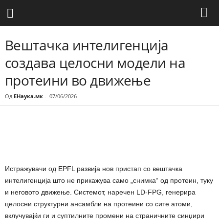
Вештачка интелигенција
создава целосни модели на
протеини во движење
Од
ЕНаука.мк
-
07/06/2026
Share
Истражувачи од EPFL развија нов пристап со вештачка
интелигенција што не прикажува само „снимка“ од протеин, туку
и неговото движење. Системот, наречен LD-FPG, генерира
целосни структурни ансамбли на протеини со сите атоми,
вклучувајќи ги и суптилните промени на страничните синџири