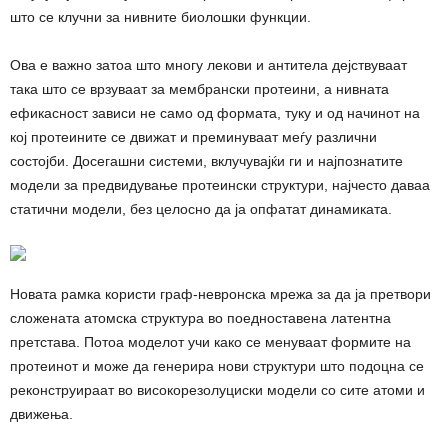
што се клучни за нивните биолошки функции.
Ова е важно затоа што многу лекови и антитела дејствуваат
така што се врзуваат за мембрански протеини, а нивната
ефикасност зависи не само од формата, туку и од начинот на
кој протеините се движат и преминуваат меѓу различни
состојби. Досегашни системи, вклучувајќи ги и најпознатите
модели за предвидување протеински структури, најчесто даваа
статични модели, без целосно да ја опфатат динамиката.
Новата рамка користи граф-невронска мрежа за да ја претвори
сложената атомска структура во поедноставена латентна
претстава. Потоа моделот учи како се менуваат формите на
протеинот и може да генерира нови структури што подоцна се
реконструираат во високорезолуциски модели со сите атоми и
движења.