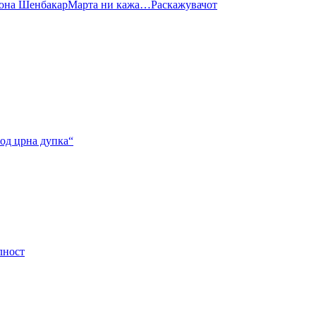
она Шенбакар
Марта ни кажа…
Раскажувачот
од црна дупка“
лност