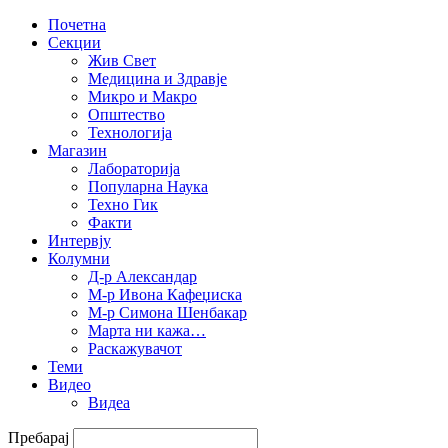
Почетна
Секции
Жив Свет
Медицина и Здравје
Микро и Макро
Општество
Технологија
Магазин
Лабораторија
Популарна Наука
Техно Гик
Факти
Интервју
Колумни
Д-р Александар
М-р Ивона Кафеџиска
М-р Симона Шенбакар
Марта ни кажа…
Раскажувачот
Теми
Видео
Видеа
Пребарај