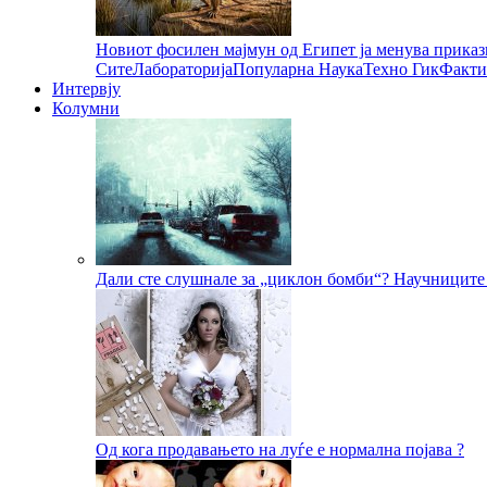
Новиот фосилен мајмун од Египет ја менува приказ
Сите
Лабораторија
Популарна Наука
Техно Гик
Факти
Интервју
Колумни
Дали сте слушнале за „циклон бомби“? Научниците 
Од кога продавањето на луѓе е нормална појава ?