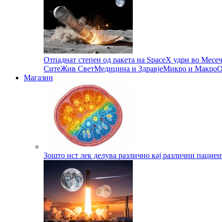
Отпаднат степен од ракета на SpaceX удри во Месе
Сите
Жив Свет
Медицина и Здравје
Микро и Макро
О
Магазин
Зошто ист лек делува различно кај различни пациен