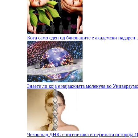
Кога само еден од близнаците е академски надарен
Знаете ли која е најважната молекула во Универзум
Чекор над ДНК: епигенетика и нејзината историја (Т