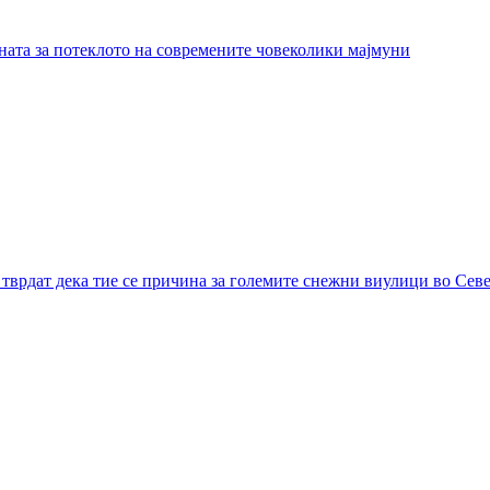
ната за потеклото на современите човеколики мајмуни
тврдат дека тие се причина за големите снежни виулици во Се