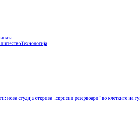
чината
пштество
Технологија
ти: нова студија открива „скриени резервоари“ во клетките на т