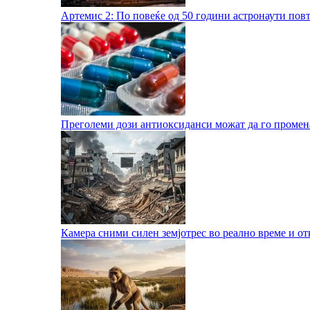
Артемис 2: По повеќе од 50 години астронаути пов
Преголеми дози антиоксиданси можат да го променат
Камера сними силен земјотрес во реално време и о