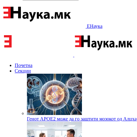
ЕНаука
Почетна
Секции
Генот APOE2 може да го заштити мозокот од Алцха