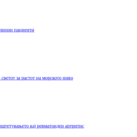
илиони пациенти
светот за растот на морското ниво
оштетувањето кај ревматоиден артритис