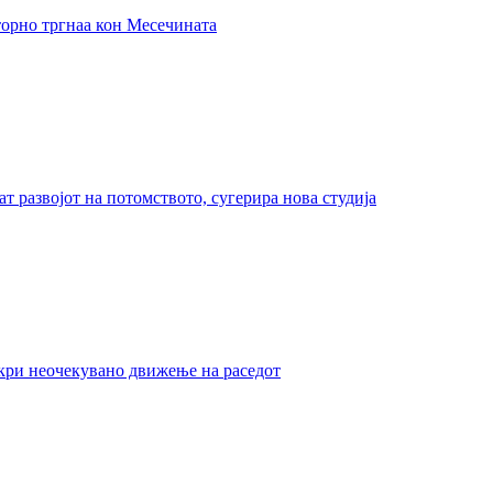
торно тргнаа кон Месечината
 развојот на потомството, сугерира нова студија
ткри неочекувано движење на раседот