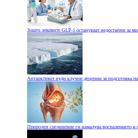
Зошто лековите GLP-1 остануваат недостапни за м
Антарктикот нуди клучни децении за подготовка на 
Природен соединение ги намалува воспалението и 