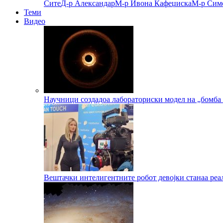
Сите
Д-р Александар
М-р Ивона Кафеџиска
М-р Сим
Теми
Видео
Научници создадоа лабораториски модел на „бомба 
Вештачки интелигентните робот девојки станаа реа