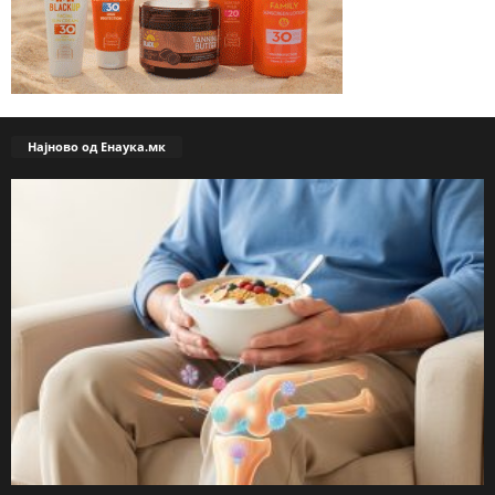
Најново од Енаука.мк