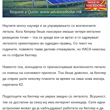
Научите многу научија и за управувањето со вселенските
летала. Кога Кепрер беше лансиран имаше четири метални
реакциски точки – тоа се уреди кои се вртат и го одржуваат
леталото ориентирано во одреден правец. Со текот на
годините, повеќето такви делови откажувале, но НАСА никогаш
не го отфрли Кеплер.
Наместо тоа, агенцијата го пренасочуваше вселенското летало
со помош на сончевиот притисок. Тоа беше доволно, за Кеплер
да открие уште неколку планети за време на оваа нова мисија,
наречена К2.
Податоците на Кеплер не умреа заедно со леталото. Всушност,
тие се достапни за секој кој има интернет конекција. Сите идни
астрономи можат да ја набљудуваат работата на Кеплер и да