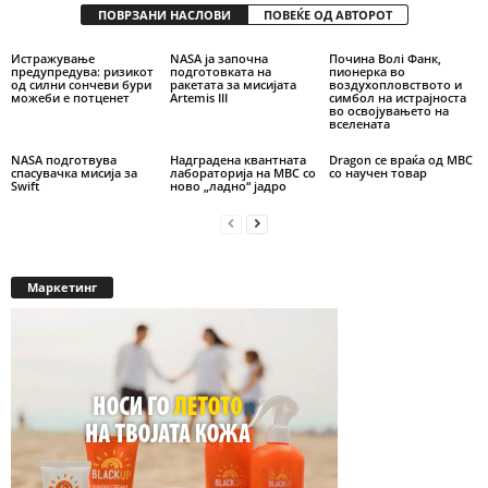
ПОВРЗАНИ НАСЛОВИ
ПОВЕЌЕ ОД АВТОРОТ
Истражување
NASA ја започна
Почина Волi Фанк,
предупредува: ризикот
подготовката на
пионерка во
од силни сончеви бури
ракетата за мисијата
воздухопловството и
можеби е потценет
Artemis III
симбол на истрајноста
во освојувањето на
вселената
NASA подготвува
Надградена квантната
Dragon се враќа од МВС
спасувачка мисија за
лабораторија на МВС со
со научен товар
Swift
ново „ладно“ јадро
Маркетинг