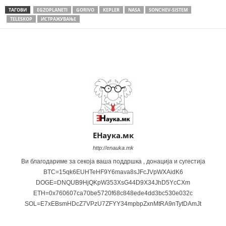
ТАГОВИ
EGZOPLANETI
GORIVO
KEPLER
NASA
SONCHEV-SISTEM
TELESKOP
ИСТРАЖУВАЊЕ
Share
ЕНаука.мк
http://enauka.mk
Ви благодариме за секоја ваша поддршка , донација и сугестија
BTC=15qk6EUHTeHF9Y6mava8sJFcJVpWXAidK6
DOGE=DNQUB9HjQKpW353XsG44D9X34JhD5YcCXm
ETH=0x760607ca70be5720f68c848ede4dd3bc530e032c
SOL=E7xEBsmHDcZ7VPzU7ZFYY34mpbpZxnMtRA9nTytDAmJt