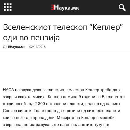
Вселенскиот телескоп “Кеплер”
оди во пензија
Од
ЕНаука.мк
-
02/11/2018
Share
НАСА најавува дека вселенскиот телескоп Кеплер треба да ја
заврши својата мисија. Кеплер помина 9 години во Вселената и
откри повеќе од 2.300 потврдени планети, надвор од нашиот
Сончев систем. Тоа е скоро две третини од сите егзопланети
кои се некогаш пронајдени. Мисијата на Кеплер е можеби
завршена, но истражувањето на егзопланетите туку што