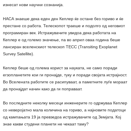
изнесат нови научни сознанија.
НАСА знаеше дека еден ден Кеплер ќе остане без гориво и ќе
престане со работа. Телескопот траеше и подолго од неговиот
програмиран век. Истражувачите увидоа дека работата на
Кеплер е од големо значење, па во април оваа година беше
лансиран вселенскиот телескоп ТЕСС (Transiting Exoplanet
Survey Satellite).
Кеплер беше од голема корист за науката, не само поради
егзопланетите кои ги пронајде, туку и поради својата истрајност.
Во Вселената работите се расипуваат, а паметните луѓе мораат
да пронајдат начин како да ги поправаат.
Во последните неколку месеци инженерите го одржуваа Кеплер
со неверојатно мала количина на гориво, а најновите податоци
од кампањата 19 ја превзедоа истражувачите од Земјата. Кој
знае какви студени планети не чекаат таму?