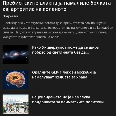
Пребиотските влакна ја намалиле болката
кај артритис на коленото
ЕНаука.мк
Шестнеделно истражување покажа дека пребиотското влакно инулин
може да ја намали болката кај остеоартритис на коленото и да ја подобри
силата. Наодите упатуваат на можна врска меѓу цревниот микробиом,
мускулите и чувствителноста на болка.
Како Универзумот може да се шири
побрзо од светлината без да...
Оралните GLP-1 лекови можеби ја
намалуваат желбата за храна
Рециклирањето не ја намалува
поддршката за климатските политики