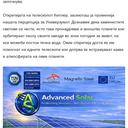
започнува.
Откритијата на телескопот Кеплер, засекогаш ја променија
нашата перцепција за Универзумот. Дознавме дека каменестите
светови се чести, исто така пронајдовме и мноштво планети кои
орбитираат околу своите ѕвезди во зони погодни за живот, на
кои можеби постои течна вода. Овие откритија доста ќе им
помогнат на идните телескопи кои допрва ќе истражуваат каква
е атмосферата на овие планети.