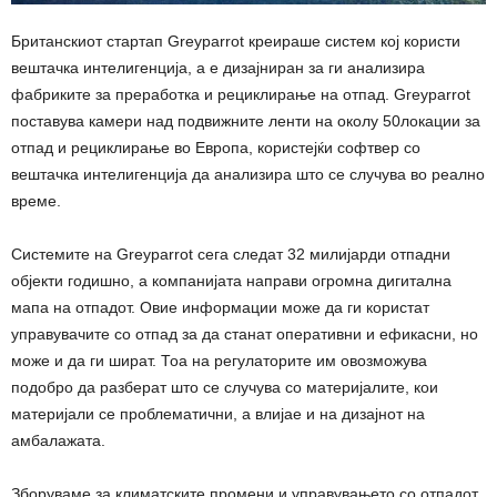
Британскиот стартап Greyparrot креираше систем кој користи
вештачка интелигенција, а е дизајниран за ги анализира
фабриките за преработка и рециклирање на отпад. Greyparrot
поставува камери над подвижните ленти на околу 50локации за
отпад и рециклирање во Европа, користејќи софтвер со
вештачка интелигенција да анализира што се случува во реално
време.
Системите на Greyparrot сега следат 32 милијарди отпадни
објекти годишно, а компанијата направи огромна дигитална
мапа на отпадот. Овие информации може да ги користат
управувачите со отпад за да станат оперативни и ефикасни, но
може и да ги шират. Тоа на регулаторите им овозможува
подобро да разберат што се случува со материјалите, кои
материјали се проблематични, а влијае и на дизајнот на
амбалажата.
Зборуваме за климатските промени и управувањето со отпадот