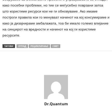
како посебни проблеми, но тие се меѓусебно поврзани затоа
што користиме ресурси кои не ги обновуваме. Ако имаме
построги правила кои го менуваат начинот на кој консумираме и
како ја дизајнираме амбалажата, тоа би имало големо влијание
на синџирот на вредности и начинот на кој ги користиме
ресурсите.
ТАГОВИ
ОТПАД
РЕЦИКЛИРАЊЕ
СМЕТ
Share
Dr.Quantum