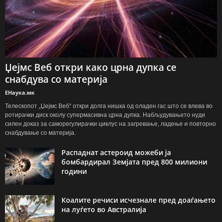
Џејмс Веб откри како црна дупка се
снабдува со материја
ЕНаука.мк
Телескопот „Џејмс Веб“ откри долга нишка од оладен гас што се влева во
ротирачки диск околу супермасивна црна дупка. Набљудувањето нуди
силен доказ за саморегулирачки циклус на загревање, ладење и повторно
снабдување со материја.
Распаднат астероид можеби ја
бомбардирал Земјата пред 800 милиони
години
Коалите речиси исчезнале пред доаѓањето
на луѓето во Австралија