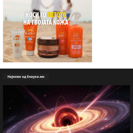
Најново од Енаука.мк