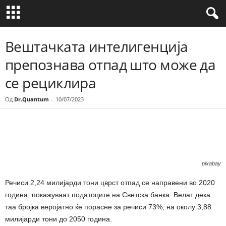
Вештачката интелигенција
препознава отпад што може да
се рециклира
Од
Dr.Quantum
-
10/07/2023
Share
pixabay
Речиси 2,24 милијарди тони цврст отпад се направени во 2020
година, покажуваат податоците на Светска банка. Велат дека
таа бројка веројатно ќе порасне за речиси 73%, на околу 3,88
милијарди тони до 2050 година.