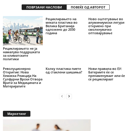
ПОВРЗАНИ НАСЛОВИ
ПОВЕЌЕ ОД АВТОРОТ
Рециклирањето на
Ново оштетување во
меката пластика во
алуминиумски легури
Велика Британија
откриено при
одложено до 2030
смолкнувачко
година
оптоварување
Рециклирањето не ја
намалува поддршката
за климатските
политики
Револуционерно
Колку пластика пиете
Нови правила во ЕУ:
Откритие: Нова
од стаклени шишиња?
Батериите ќе се
Хемиска Реакција На
пренаменуваат или ќе
Сулфурни Врски Отвора
се рециклираат
Врати за Медицината и
Материјалите
Маркетинг