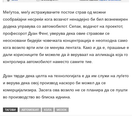
Меѓутоа, меѓу истражувачите постои страв од можни
сообраќајни несреќи кога возачот ненадејно би бил вознемирен
додека управува со автомобилот. Сепак, водачот на проектот,
професорот Дуан Фенг, уверува дека овие стравови се
неосновани бидејќи човечката концентрација е неопходна само
кога возило врти или се менува лентата. Како и да е, прашање е
дали корисниците би можеле да ѝ веруваат на апликацја која го
контролира автомобилот наместо самите тие.
Дуан тврди дека целта на технологијата е да им служи на луѓето
и верува дека овој производ наскоро би можел да се
комерцијализира. Засега ова возило не се планира да се пушти
во производство во блиска иднина.
ТАГОВИ
АВТОМОБИЛ
КОЛА
МОЗОК
Share