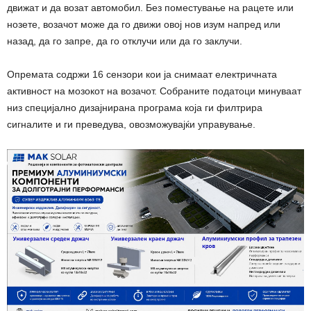
движат и да возат автомобил. Без поместување на рацете или
нозете, возачот може да го движи овој нов изум напред или
назад, да го запре, да го отклучи или да го заклучи.
Опремата содржи 16 сензори кои ја снимаат електричната
активност на мозокот на возачот. Собраните податоци минуваат
низ специјално дизајнирана програма која ги филтрира
сигналите и ги преведува, овозможувајќи управување.