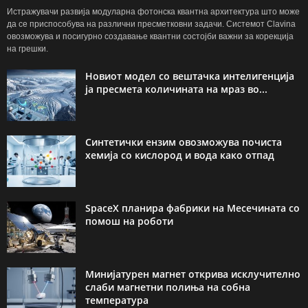
Истражувачи развија модуларна фотонска квантна архитектура што може
да се приспособува на различни пресметковни задачи. Системот Clavina
овозможува и посигурно создавање квантни состојби важни за корекција
на грешки.
Новиот модел со вештачка интелигенција
ја пресмета количината на мраз во...
Синтетички ензим овозможува почиста
хемија со кислород и вода како отпад
SpaceX планира фабрики на Месечината со
помош на роботи
Минијатурен магнет открива исклучително
слаби магнетни полиња на собна
температура