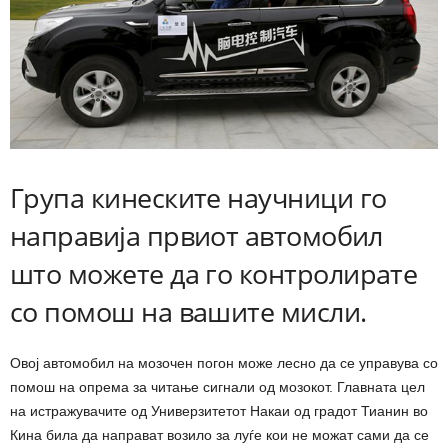
Група кинеските научници го
направија првиот автомобил
што можете да го контролирате
со помош на вашите мисли.
Овој автомобил на мозочен погон може лесно да се управува со
помош на опрема за читање сигнали од мозокот. Главната цел
на истражувачите од Универзитетот Накаи од градот Тианин во
Кина била да направат возило за луѓе кои не можат сами да се