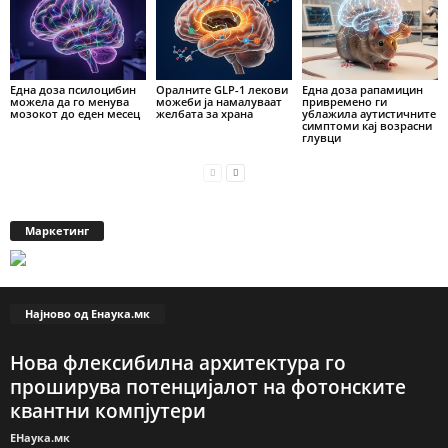
Една доза псилоцибин
Оралните GLP-1 лекови
Една доза рапамицин
можела да го менува
можеби ја намалуваат
привремено ги
мозокот до еден месец
желбата за храна
ублажила аутистичните
симптоми кај возрасни
глувци
Маркетинг
Најново од Енаука.мк
Нова флексибилна архитектура го
проширува потенцијалот на фотонските
квантни компјутери
ЕНаука.мк