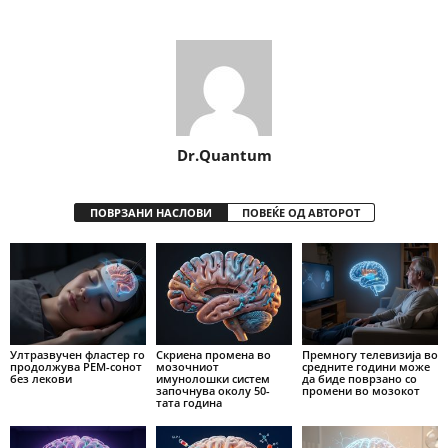
Dr.Quantum
ПОВРЗАНИ НАСЛОВИ
ПОВЕЌЕ ОД АВТОРОТ
Ултразвучен фластер го
Скриена промена во
Премногу телевизија во
продолжува РЕМ-сонот
мозочниот
средните години може
без лекови
имунолошки систем
да биде поврзано со
започнува околу 50-
промени во мозокот
тата година