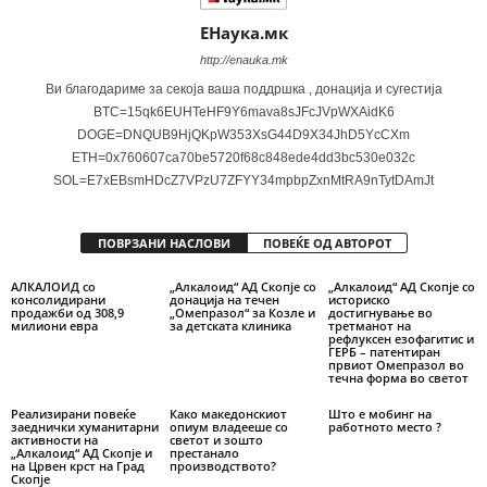
ЕНаука.мк
http://enauka.mk
Ви благодариме за секоја ваша поддршка , донација и сугестија
BTC=15qk6EUHTeHF9Y6mava8sJFcJVpWXAidK6
DOGE=DNQUB9HjQKpW353XsG44D9X34JhD5YcCXm
ETH=0x760607ca70be5720f68c848ede4dd3bc530e032c
SOL=E7xEBsmHDcZ7VPzU7ZFYY34mpbpZxnMtRA9nTytDAmJt
ПОВРЗАНИ НАСЛОВИ
ПОВЕЌЕ ОД АВТОРОТ
АЛКАЛОИД со
„Алкалоид“ АД Скопје со
„Алкалоид“ АД Скопје со
консолидирани
донација на течен
историско
продажби од 308,9
„Омепразол“ за Козле и
достигнување во
милиони евра
за детската клиника
третманот на
рефлуксен езофагитис и
ГЕРБ – патентиран
првиот Омепразол во
течна форма во светот
Реализирани повеќе
Како македонскиот
Што е мобинг на
заеднички хуманитарни
опиум владееше со
работното место ?
активности на
светот и зошто
„Алкалоид“ АД Скопје и
престанало
на Црвен крст на Град
производството?
Скопје