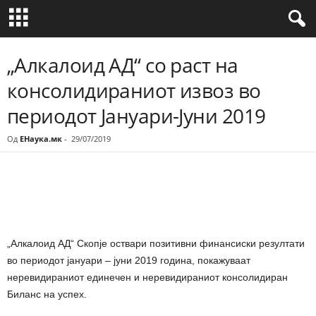
„Алкалоид АД“ со раст на
консолидираниот извоз во
периодот Јануари-Јуни 2019
Од
ЕНаука.мк
-
29/07/2019
Share
„Алкалоид АД“ Скопје оствари позитивни финансиски резултати
во периодот јануари – јуни 2019 година, покажуваат
неревидираниот единечен и неревидираниот консолидиран
Биланс на успех.