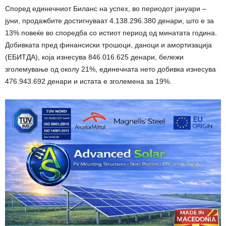
Според единечниот Биланс на успех, во периодот јануари –
јуни, продажбите достигнуваат 4.138.296.380 денари, што е за
13% повеќе во споредба со истиот период од минатата година.
Добивката пред финансиски трошоци, даноци и амортизација
(ЕБИТДА), која изнесува 846.016.625 денари, бележи
зголемување од околу 21%, единечната нето добивка изнесува
476.943.692 денари и истата е зголемена за 19%.