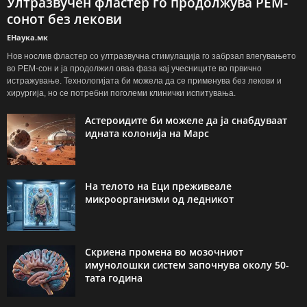
Ултразвучен фластер го продолжува РЕМ-
сонот без лекови
ЕНаука.мк
Нов нослив фластер со ултразвучна стимулација го забрзал влегувањето
во РЕМ-сон и ја продолжил оваа фаза кај учесниците во првично
истражување. Технологијата би можела да се применува без лекови и
хирургија, но се потребни поголеми клинички испитувања.
Астероидите би можеле да ја снабдуваат
идната колонија на Марс
На телото на Еци преживеале
микроорганизми од ледникот
Скриена промена во мозочниот
имунолошки систем започнува околу 50-
тата година