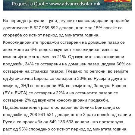
Во периодот јануари – јуни, вкупните консолидирани продажби
достигнуваат 5.527.969.892 денари, што е за 15% повеќе во
споредба со истиот период од минатата година.
Консолидираните продажби остварени на домашен пазар се
зголемени за 6%, додека вкупниот консолидиран извоз на
компанијата е зголемен за 21%. Од вкупните консолидирани
продажби, 34% се остварени на домашен пазар, додека 66% се
остварени на странски пазари. Гледано по региони, во земјите
од Југоисточна Европа се остварени 33%, во Русија и другите
земји од ЗНД се остварени 9%, во земјите од Западна Европа
(ЕУ и ЕФТА) се остварени 22% и на останатите пазари се
остварени 2% од вкупните консолидирани продажби.
Најзабележителен раст е остварен во Велика Британија со
продажби од 208.941.531 денари што е 3 пати повеќе од лани и
Русија со продажби од 349.136.633 денари што претставува
раст од 95% споредено со истиот период од минатата година.