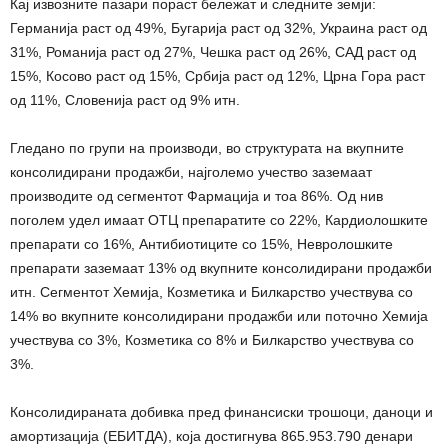
Кај извозните пазари пораст бележат и следните земји:
Германија раст од 49%, Бугарија раст од 32%, Украина раст од
31%, Романија раст од 27%, Чешка раст од 26%, САД раст од
15%, Косово раст од 15%, Србија раст од 12%, Црна Гора раст
од 11%, Словенија раст од 9% итн.
Гледано по групи на производи, во структурата на вкупните
консолидирани продажби, најголемо учество заземаат
производите од сегментот Фармација и тоа 86%. Од нив
поголем удел имаат ОТЦ препаратите со 22%, Кардиолошките
препарати со 16%, Антибиотиците со 15%, Невролошките
препарати заземаат 13% од вкупните консолидирани продажби
итн. Сегментот Хемија, Козметика и Билкарство учествува со
14% во вкупните консолидирани продажби или поточно Хемија
учествува со 3%, Козметика со 8% и Билкарство учествува со
3%.
Консолидираната добивка пред финансиски трошоци, даноци и
амортизација (ЕБИТДА), која достигнува 865.953.790 денари