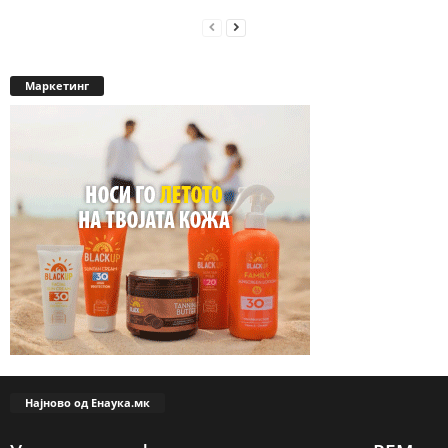
Маркетинг
Најново од Енаука.мк