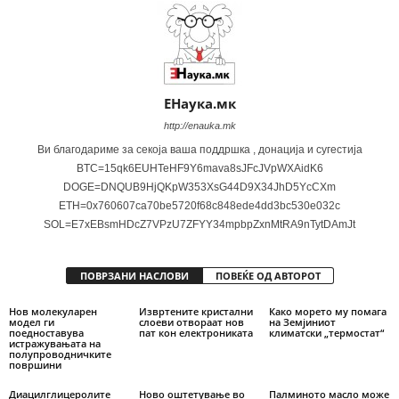
ЕНаука.мк
http://enauka.mk
Ви благодариме за секоја ваша поддршка , донација и сугестија
BTC=15qk6EUHTeHF9Y6mava8sJFcJVpWXAidK6
DOGE=DNQUB9HjQKpW353XsG44D9X34JhD5YcCXm
ETH=0x760607ca70be5720f68c848ede4dd3bc530e032c
SOL=E7xEBsmHDcZ7VPzU7ZFYY34mpbpZxnMtRA9nTytDAmJt
ПОВРЗАНИ НАСЛОВИ
ПОВЕЌЕ ОД АВТОРОТ
Нов молекуларен
Извртените кристални
Како морето му помага
модел ги
слоеви отвораат нов
на Земјиниот
поедноставува
пат кон електрониката
климатски „термостат“
истражувањата на
полупроводничките
површини
Диацилглицеролите
Ново оштетување во
Палминото масло може