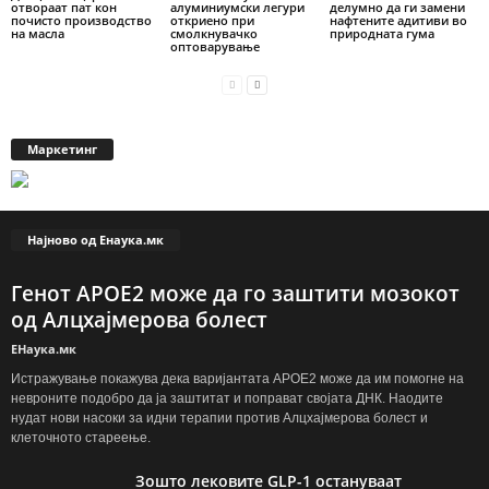
отвораат пат кон
алуминиумски легури
делумно да ги замени
почисто производство
откриено при
нафтените адитиви во
на масла
смолкнувачко
природната гума
оптоварување
Маркетинг
Најново од Енаука.мк
Генот APOE2 може да го заштити мозокот
од Алцхајмерова болест
ЕНаука.мк
Истражување покажува дека варијантата APOE2 може да им помогне на
невроните подобро да ја заштитат и поправат својата ДНК. Наодите
нудат нови насоки за идни терапии против Алцхајмерова болест и
клеточното стареење.
Зошто лековите GLP-1 остануваат