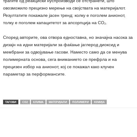
трагите од реакциски нуспроизводи се отстранети, што
овозможило прецизно мерење на својствата на материјалот.
Резултатите покажале јасен тренд: колку е поголем анионот,
толку е поголем капацитетот за апсорпција на CO₂.
Според авторите, ова отвора едноставна, но значајна насока за
дизајн на идни материјали за фаќање јаглерод диоксид и
мембрани за одвојување гасови. Наместо само да се менува
полимерната основа, сега вниманието се префрла и на
прецизен избор на анионот, кој се покажал како клучен
параметар за перформансите.
ТАГОВИ
CO2
КЛИМА
МАТЕРИЈАЛИ
ПОЛИМЕРИ
ХЕМИЈА
Share