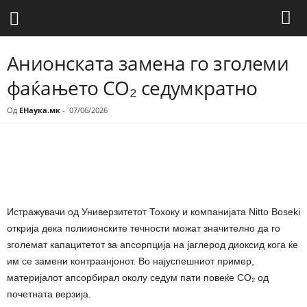
Анионската замена го зголеми
фаќањето CO₂ седумкратно
Од
ЕНаука.мк
-
07/06/2026
Share
Истражувачи од Универзитетот Тохоку и компанијата Nitto Boseki
открија дека полиионските течности можат значително да го
зголемат капацитетот за апсорпција на јаглерод диоксид кога ќе
им се замени контраанјонот. Во најуспешниот пример,
материјалот апсорбирал околу седум пати повеќе CO₂ од
почетната верзија.