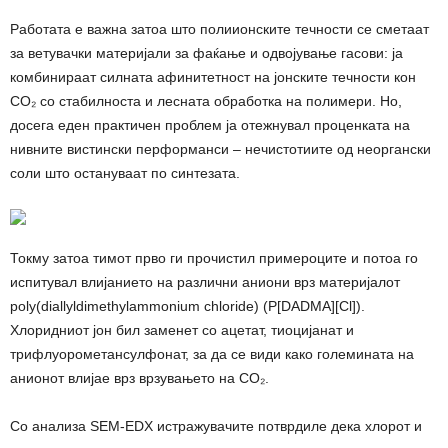
Работата е важна затоа што полиионските течности се сметаат
за ветувачки материјали за фаќање и одвојување гасови: ја
комбинираат силната афинитетност на јонските течности кон
CO₂ со стабилноста и лесната обработка на полимери. Но,
досега еден практичен проблем ја отежнувал проценката на
нивните вистински перформанси – нечистотиите од неоргански
соли што остануваат по синтезата.
Токму затоа тимот прво ги прочистил примероците и потоа го
испитувал влијанието на различни аниони врз материјалот
poly(diallyldimethylammonium chloride) (P[DADMA][Cl]).
Хлоридниот јон бил заменет со ацетат, тиоцијанат и
трифлуорометансулфонат, за да се види како големината на
анионот влијае врз врзувањето на CO₂.
Со анализа SEM-EDX истражувачите потврдиле дека хлорот и