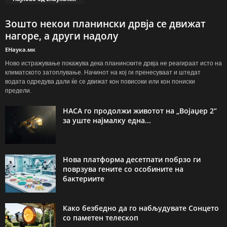
Зошто некои планински дрвја се движат
нагоре, а други надолу
ЕНаука.мк
Ново истражување покажува дека планинските дрвја не реагираат исто на
климатското затоплување. Начинот на кој ги пренесуваат и штедат
водата одредува дали ќе се движат кон повисоки или кон пониски
предели.
НАСА го продолжи животот на „Војаџер 2“
за уште најмалку една...
Нова платформа десетпати побрзо ги
поврзува гените со особините на
бактериите
Како безбедно да го набљудувате Сонцето
со паметен телескоп