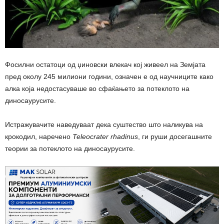
Фосилни остатоци од џиновски влекач кој живеел на Земјата
пред околу 245 милиони години, означен е од научниците како
алка која недостасуваше во сфаќањето за потеклото на
диносаурусите.
Истражувачите наведуваат дека суштество што наликува на
крокодил, наречено
Teleocrater rhadinus
, ги руши досегашните
теории за потеклото на диносаурусите.