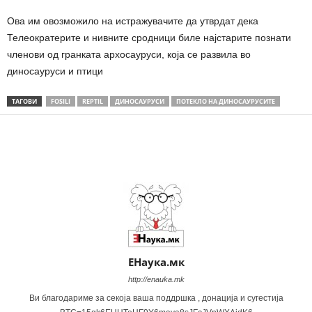
Ова им овозможило на истражувачите да утврдат дека
Телеократерите и нивните сродници биле најстарите познати
членови од гранката архосауруси, која се развила во
диносауруси и птици
ТАГОВИ
FOSILI
REPTIL
ДИНОСАУРУСИ
ПОТЕКЛО НА ДИНОСАУРУСИТЕ
Share
ЕНаука.мк
http://enauka.mk
Ви благодариме за секоја ваша поддршка , донација и сугестија