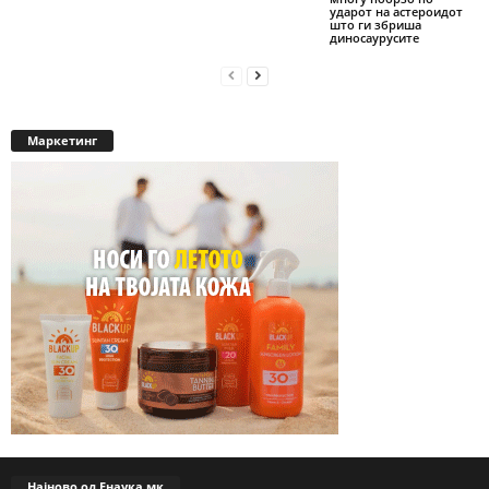
ударот на астероидот
што ги збриша
диносаурусите
Маркетинг
Најново од Енаука.мк