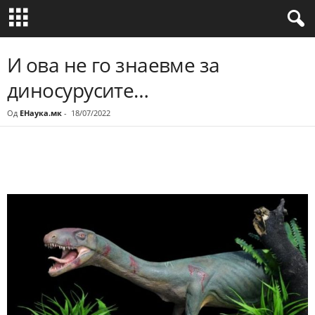
И ова не го знаевме за
диносурусите…
Од
ЕНаука.мк
-
18/07/2022
Share