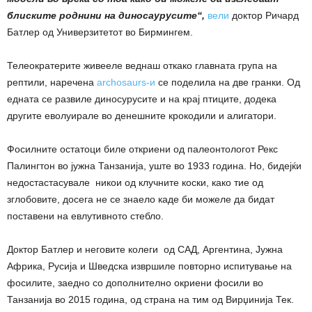
блиските роднини на диносаурусите“,
вели
доктор Ричард
Батлер од Универзитетот во Бирмингем.
Телеократерите живееле веднаш откако главната група на
рептили, наречена
archosaurs-и
се поделила на две гранки. Од
едната се развиле диносурусите и на крај птиците, додека
другите еволуирале во денешните крокодили и алигатори.
Фосилните остатоци биле откриени од палеонтологот Рекс
Палингтон во јужна Танзанија, уште во 1933 година. Но, бидејќи
недостастасувале никои од клучните коски, како тие од
зглобовите, досега не се знаело каде би можеле да бидат
поставени на евлутивното стебло.
Доктор Батлер и неговите колеги од САД, Аргентина, Јужна
Африка, Русија и Шведска извршиле повторно испитување на
фосилите, заедно со дополнително окриени фосили во
Танзанија во 2015 година, од страна на тим од Вирџинија Тек.