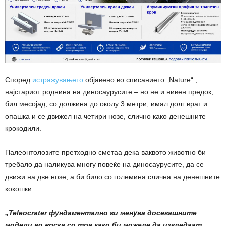
Според
истражувањето
објавено во списанието „Nature“ ,
најстариот роднина на диносаурусите – но не и нивен предок,
бил месојад, со должина до околу 3 метри, имал долг врат и
опашка и се движел на четири нозе, слично како денешните
крокодили.
Палеонтолозите претходно сметаа дека ваквото животно би
требало да наликува многу повеќе на диносаурусите, да се
движи на две нозе, а би било со големина слична на денешните
кокошки.
„Teleocrater фундаментално ги менува досегашните
модели во врска со тоа како би можеле да изгледаат