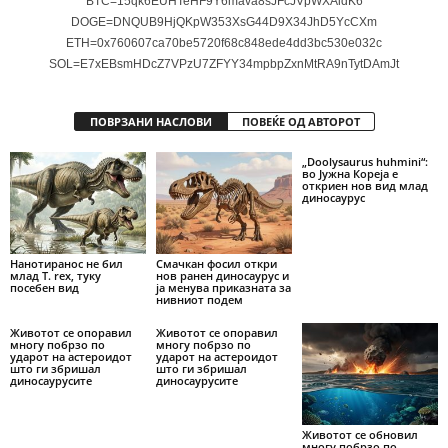
BTC=15qk6EUHTeHF9Y6mava8sJFcJVpWXAidK6
DOGE=DNQUB9HjQKpW353XsG44D9X34JhD5YcCXm
ETH=0x760607ca70be5720f68c848ede4dd3bc530e032c
SOL=E7xEBsmHDcZ7VPzU7ZFYY34mpbpZxnMtRA9nTytDAmJt
ПОВРЗАНИ НАСЛОВИ
ПОВЕЌЕ ОД АВТОРОТ
„Doolysaurus huhmini“:
во Јужна Кореја е
откриен нов вид млад
диносаурус
Нанотиранос не бил
Смачкан фосил откри
млад Т. rex, туку
нов ранен диносаурус и
посебен вид
ја менува приказната за
нивниот подем
Животот се опоравил
Животот се опоравил
многу побрзо по
многу побрзо по
ударот на астероидот
ударот на астероидот
што ги збришал
што ги збришал
диносаурусите
диносаурусите
Животот се обновил
многу побрзо по