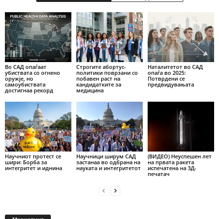
Во САД опаѓаат
Строгите абортус-
Наталитетот во САД
убиствата со огнено
политики поврзани со
опаѓа во 2025:
оружје, но
побавен раст на
Потврдени се
самоубиствата
кандидатките за
предвидувањата
достигнаа рекорд
медицина
Научниот протест се
Научници ширум САД
(ВИДЕО) Неуспешен лет
шири: Борба за
застанаа во одбрана на
на првата ракета
интегритет и иднина
науката и интегритетот
испечатена на 3Д-
печатач