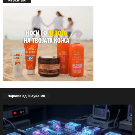
Маркетинг
Најново од Енаука.мк