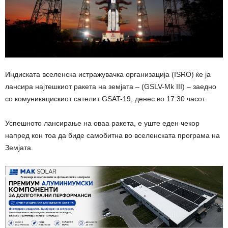
Индиската вселенска истражувачка организација (ISRO) ќе ја
лансира најтешкиот ракета на земјата – (GSLV-Mk III) – заедно
со комуникацискиот сателит GSAT-19, денес во 17:30 часот.
Успешното лансирање на оваа ракета, е уште еден чекор
напред кон тоа да биде самобитна во вселенската програма на
Земјата.