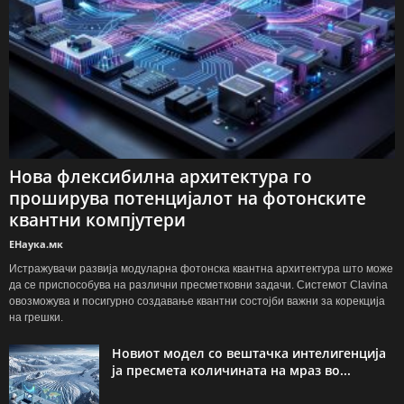
Нова флексибилна архитектура го
проширува потенцијалот на фотонските
квантни компјутери
ЕНаука.мк
Истражувачи развија модуларна фотонска квантна архитектура што може
да се приспособува на различни пресметковни задачи. Системот Clavina
овозможува и посигурно создавање квантни состојби важни за корекција
на грешки.
Новиот модел со вештачка интелигенција
ја пресмета количината на мраз во...