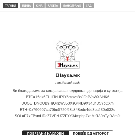
ТАГОВИ
INDIJA
KINA
RAKETA
ЛАНСИРАЊЕ
САД
Share
ЕНаука.мк
http://enauka.mk
Ви благодариме за секоја ваша поддршка , донација и сугестија
BTC=15qk6EUHTeHF9Y6mava8sJFcJVpWXAidK6
DOGE=DNQUB9HjQKpW353XsG44D9X34JhD5YcCXm
ETH=0x760607ca70be5720f68c848ede4dd3bc530e032c
SOL=E7xEBsmHDcZ7VPzU7ZFYY34mpbpZxnMtRA9nTytDAmJt
ПОВРЗАНИ НАСЛОВИ
ПОВЕЌЕ ОД АВТОРОТ