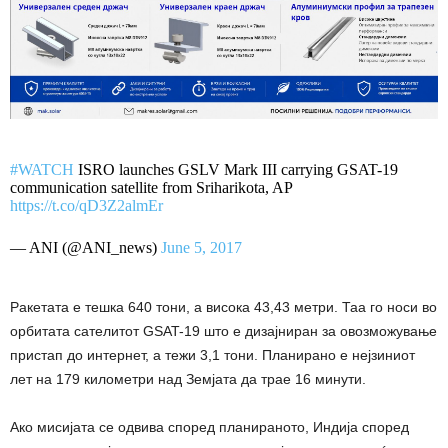
#WATCH
ISRO launches GSLV Mark III carrying GSAT-19
communication satellite from Sriharikota, AP
https://t.co/qD3Z2almEr
— ANI (@ANI_news)
June 5, 2017
Ракетата е тешка 640 тони, а висока 43,43 метри. Таа го носи во
орбитата сателитот GSAT-19 што е дизајниран за овозможување
пристап до интернет, а тежи 3,1 тони. Планирано е нејзиниот
лет на 179 километри над Земјата да трае 16 минути.
Ако мисијата се одвива според планираното, Индија според