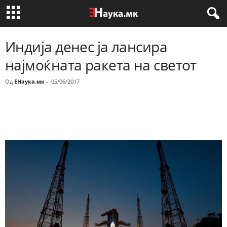
Индија денес ја лансира
најмоќната ракета на светот
Од
ЕНаука.мк
-
05/06/2017
Share