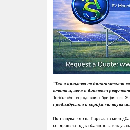
“Тоа е проценка на дополнително з
степени, што е директен резултат
Terblanche на редовниот брифинг во Ж
предвидување и веројатно всушност
Потпишувањето на Париската спогодба в
се ограничат од глобалното затоплувањ