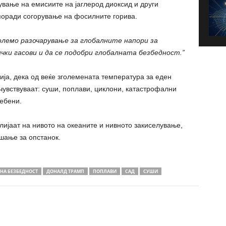
ување на емисиите на јаглерод диоксид и други
поради согорување на фосилните горива.
олемо разочарување за глобалните напори за
ки гасови и да се подобри глобалната безбедност.”
ја, дека од веќе зголемената температура за еден
чувствуваат: суши, поплави, циклони, катастрофални
ебени.
лијаат на нивото на океаните и нивното закиселување,
ашање за опстанок.
НА БЕЗБЕДНОСТ
ДОНАЛД ТРАМП
ПОПЛАВИ
САД
СУШИ