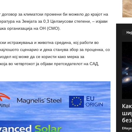
 договор за климатски промени би можело до крајот на
ература на Земјата за 0,3 Целзиусови степени, – изјави
шка организација на ОН (СМО).
Нај
ки истражувања и животна средина, кој работи во
најлошото сценарио и дека станува збор за проценка, со
модел кој може да се користи како мерка за
оја во четвртокот ја објави претседателот на САД,
Как
шир
без 
ЕНаук