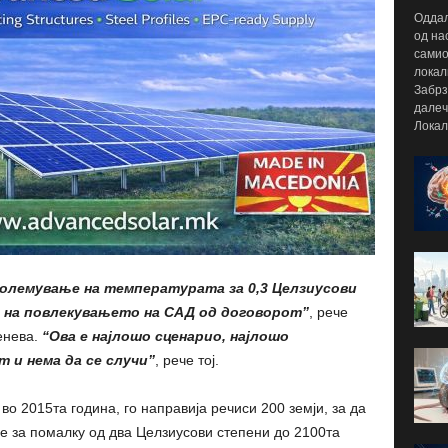
Оддал
од на
самио
локал
Забрз
далеч
Локал
големување на температурата за 0,3 Целзиусови
 на повлекувањето на САД од договорот”
, рече
енева.
“Ова е најлошо сценарио, најлошо
 и нема да се случи”
, рече тој.
о 2015та година, го направија речиси 200 земји, за да
е за помалку од два Целзиусови степени до 2100та