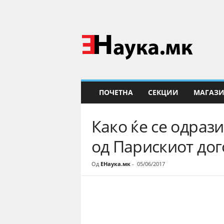
Е
Н
а
у
к
а
ПОЧЕТНА
СЕКЦИИ
МАГАЗ
Како ќе се одраз
од Парискиот дог
Од
ЕНаука.мк
-
05/06/2017
Share