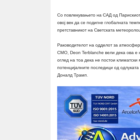
Со повлекувањето на САД од Парискиот
овој век да се подигне глобалната темп
претставникот на Светската метеороло
Раководителот на одделот за атмосферс
СМО, Deon Terblanche вели дека ова е 
оглед на тоа дека не постои климатски 
потенцијалните последици од одлуката к
Доналд Трамп.