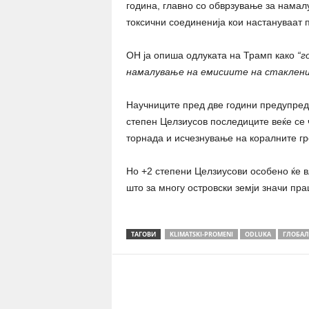
година, главно со обврзување за намал
токсични соединенија кои настануваат 
ОН ја опиша одлуката на Трамп како
“г
намалување на емисиите на стакленич
Научниците пред две години предупреди
степен Целзиусов последиците веќе се 
торнада и исчезнување на коралните гр
Но +2 степени Целзиусови особено ќе в
што за многу островски земји значи пр
ТАГОВИ
KLIMATSKI-PROMENI
ODLUKA
ГЛОБАЛ
Share