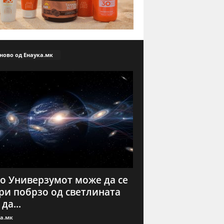
ново од Енаука.мк
о Универзумот може да се
и побрзо од светлината
да...
а.мк