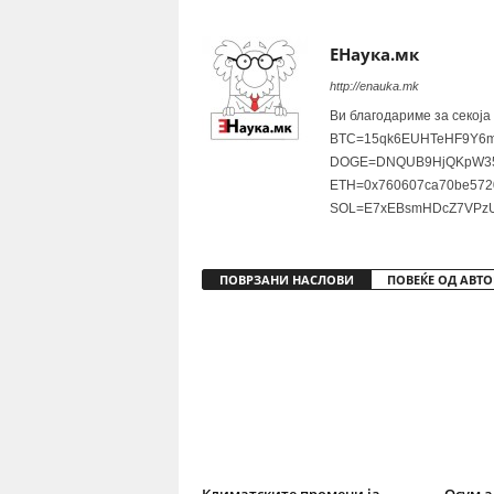
ЕНаука.мк
http://enauka.mk
Ви благодариме за секоја
BTC=15qk6EUHTeHF9Y6m
DOGE=DNQUB9HjQKpW35
ETH=0x760607ca70be572
SOL=E7xEBsmHDcZ7VPzU
ПОВРЗАНИ НАСЛОВИ
ПОВЕЌЕ ОД АВТО