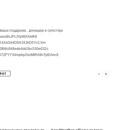
 ваша поддршка , донација и сугестија
ava8sJFcJVpWXAidK6
3XsG44D9X34JhD5YcCXm
0f68c848ede4dd3bc530e032c
7ZFYY34mpbpZxnMtRA9nTytDAmJt
РОТ