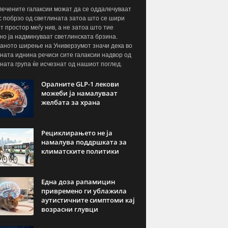
ечените галаксии можат да се оддалечуваат
с побрзо од светлината затоа што се шири
т простор меѓу нив, а не затоа што тие
но ја надминуваат светлинската брзина.
аното ширење на Универзумот значи дека во
ната иднина речиси сите галаксии надвор од
ната група ќе исчезнат од нашиот поглед.
Оралните GLP-1 лекови
можеби ја намалуваат
желбата за храна
Рециклирањето не ја
намалува поддршката за
климатските политики
Една доза рапамицин
привремено ги ублажила
аутистичните симптоми кај
возрасни глувци