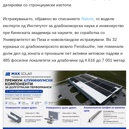
датировки со стронциумски изотопи.
Истражувањето, објавено во списанието
Nature
, го воделе
експерти од Институтот за длабокоморска наука и инженерство
при Кинеската академија на науките, во соработка со
Универзитетот во Пиза и новозеландски истражувачи. Во 32
нуркања со длабокоморското возило
Fendouzhe
, тие поминале
долж дел од зоната и пронашле пет активни китовски падови и
485 фосилни локалитети на длабочини од 4.616 до 7.001 метар.