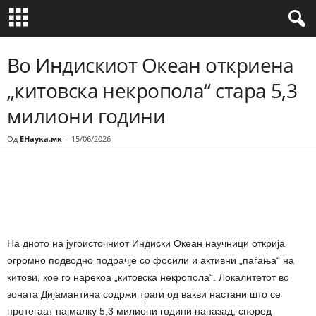
Во Индискиот Океан откриена
„китовска некропола“ стара 5,3
милиони години
Од
ЕНаука.мк
-
15/06/2026
Share
На дното на југоисточниот Индиски Океан научници открија
огромно подводно подрачје со фосили и активни „паѓања“ на
китови, кое го нарекоа „китовска некропола“. Локалитетот во
зоната Дијамантина содржи траги од вакви настани што се
протегаат најмалку 5,3 милиони години наназад, според