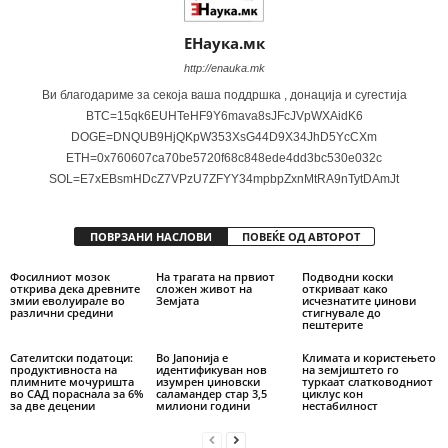
ЕНаука.мк
http://enauka.mk
Ви благодариме за секоја ваша поддршка , донација и сугестија
BTC=15qk6EUHTeHF9Y6mava8sJFcJVpWXAidK6
DOGE=DNQUB9HjQKpW353XsG44D9X34JhD5YcCXm
ETH=0x760607ca70be5720f68c848ede4dd3bc530e032c
SOL=E7xEBsmHDcZ7VPzU7ZFYY34mpbpZxnMtRA9nTytDAmJt
ПОВРЗАНИ НАСЛОВИ
ПОВЕЌЕ ОД АВТОРОТ
Фосилниот мозок
На трагата на првиот
Подводни коски
открива дека древните
сложен живот на
откриваат како
змии еволуирале во
Земјата
исчезнатите џинови
различни средини
стигнувале до
пештерите
Сателитски податоци:
Во Јапонија е
Климата и користењето
продуктивноста на
идентификуван нов
на земјиштето го
плимните мочуришта
изумрен џиновски
туркаат слатководниот
во САД пораснала за 6%
саламандер стар 3,5
циклус кон
за две децении
милиони години
нестабилност