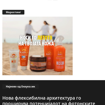
Маркетинг
Најново од Енаука.мк
Нова флексибилна архитектура го
проширува потенцијалот на фотонските