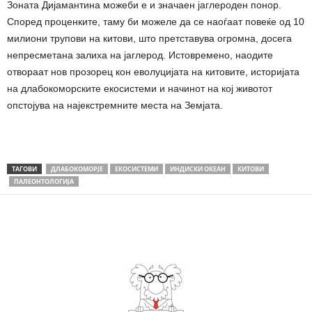
Зоната Дијамантина можеби е и значаен јаглероден понор.
Според проценките, таму би можеле да се наоѓаат повеќе од 10
милиони трупови на китови, што претставува огромна, досега
непресметана залиха на јаглерод. Истовремено, наодите
отвораат нов прозорец кон еволуцијата на китовите, историјата
на длабокоморските екосистеми и начинот на кој животот
опстојува на најекстремните места на Земјата.
ТАГОВИ
ДЛАБОКОМОРЈЕ
ЕКОСИСТЕМИ
ИНДИСКИ ОКЕАН
КИТОВИ
ПАЛЕОНТОЛОГИЈА
Share