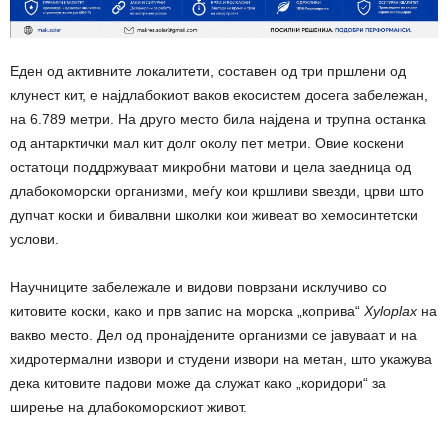
Еден од активните локалитети, составен од три пршлени од
клунест кит, е најдлабокиот ваков екосистем досега забележан,
на 6.789 метри. На друго место била најдена и трупна останка
од антарктички мал кит долг околу пет метри. Овие коскени
остатоци поддржуваат микробни матови и цела заедница од
длабокоморски организми, меѓу кои кршливи ѕвезди, црви што
дупчат коски и бивалвни школки кои живеат во хемосинтетски
услови.
Научниците забележале и видови поврзани исклучиво со
китовите коски, како и прв запис на морска „коприва“
Xyloplax
на
вакво место. Дел од пронајдените организми се јавуваат и на
хидротермални извори и студени извори на метан, што укажува
дека китовите падови може да служат како „коридори“ за
ширење на длабокоморскиот живот.