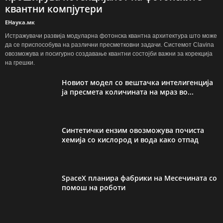
квантни компјутери
ЕНаука.мк
Истражувачи развија модуларна фотонска квантна архитектура што може
да се приспособува на различни пресметковни задачи. Системот Clavina
овозможува и посигурно создавање квантни состојби важни за корекција
на грешки.
Новиот модел со вештачка интелигенција
ја пресмета количината на мраз во...
Синтетички ензим овозможува почиста
хемија со кислород и вода како отпад
SpaceX планира фабрики на Месечината со
помош на роботи