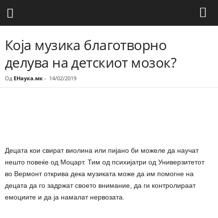
Која музика благотворно
делува на детскиот мозок?
Од
ЕНаука.мк
-
14/02/2019
Share
Децата кои свират виолина или пијано би можеле да научат
нешто повеќе од Моцарт. Тим од психијатри од Универзитетот
во Вермонт открива дека музиката може да им помогне на
децата да го задржат своето внимание, да ги контролираат
емоциите и да ја намалат нервозата.