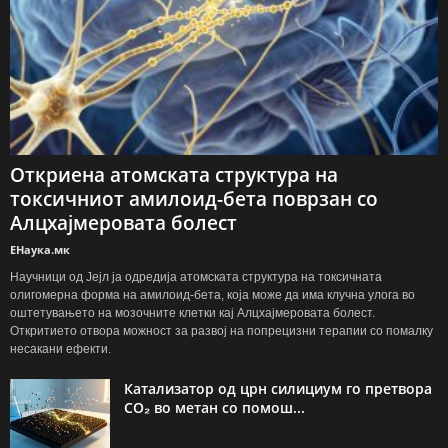
Откриена атомската структура на
токсичниот амилоид-бета поврзан со
Алцхајмеровата болест
ЕНаука.мк
Научници од Јејл ја одредија атомската структура на токсичната
олигомерна форма на амилоид-бета, која може да има клучна улога во
оштетувањето на мозочните клетки кај Алцхајмеровата болест.
Откритието отвора можност за развој на попрецизни терапии со помалку
несакани ефекти.
Катализатор од црн силициум го претвора
CO₂ во метан со помош...