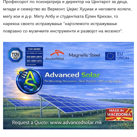
Професорот по психијатрија и директор на Центарот за деца,
млади и семејство во Вермонт, Џејмс Хуџиак и неговите колеги,
меѓу кои и д-р. Мету Албу и студентката Ејлин Крихан, го
нарекоа своето истражување “најголемото истражување
поврзано со музичките инструменти и развојот на мозокот”.