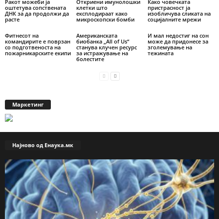
Ракот можеби ја
Откриени имунолошки
Како човечката
оштетува сопствената
клетки што
пристрасност ја
ДНК за да продолжи да
експлодираат како
изобличува сликата на
расте
микроскопски бомби
социјалните мрежи
Фитнесот на
Американската
И мал недостиг на сон
командирите е поврзан
биобанка „All of Us“
може да придонесе за
со подготвеноста на
станува клучен ресурс
зголемување на
пожарникарските екипи
за истражување на
тежината
болестите
Маркетинг
Најново од Енаука.мк