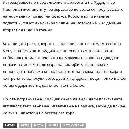
Истражувањето е продолжение на работата на Худиџик со
Националниот институт за здравство во врска со проучувањето
на нормалниот развој на мозокот. Користејќи ги нивните
податоци, тимот анализирал слики на мозокот на 232 деца на
возраст од 6 до 18 години.
Како децата растат, кората – надворешниот слој од мозокот ја
менува дебелината, Худиџек и неговиот тим откриле дека
дебелеењето или тенчењето на мозочната кора во одредени
делови на мозокот одговара на состојби како нервоза и
депресија, проблеми со недостатокот на внимание, агресија и
контрола во однесувањето, дури и кај здрави деца – оние на кои
не им е дијагностицирана ментална болест.
Со ова истражување, Худиџек сакал да види дали позитивната
активност, како вежбање, изведување на музика, може да влијае
на тие индикатори на мозочната кора.
ТАГОВИ
DETSA
MOZOK
MUZIKA
ИСТРАЖУВАЊЕ