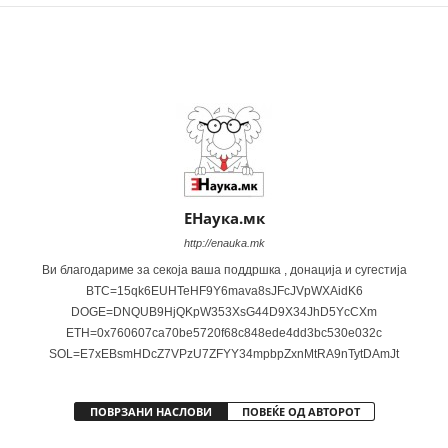
Share
ЕНаука.мк
http://enauka.mk
Ви благодариме за секоја ваша поддршка , донација и сугестија
BTC=15qk6EUHTeHF9Y6mava8sJFcJVpWXAidK6
DOGE=DNQUB9HjQKpW353XsG44D9X34JhD5YcCXm
ETH=0x760607ca70be5720f68c848ede4dd3bc530e032c
SOL=E7xEBsmHDcZ7VPzU7ZFYY34mpbpZxnMtRA9nTytDAmJt
ПОВРЗАНИ НАСЛОВИ
ПОВЕЌЕ ОД АВТОРОТ