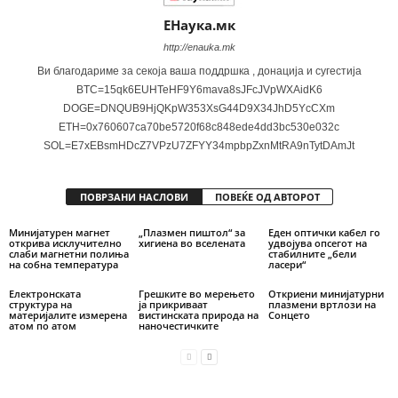
ЕНаука.мк
http://enauka.mk
Ви благодариме за секоја ваша поддршка , донација и сугестија
BTC=15qk6EUHTeHF9Y6mava8sJFcJVpWXAidK6
DOGE=DNQUB9HjQKpW353XsG44D9X34JhD5YcCXm
ETH=0x760607ca70be5720f68c848ede4dd3bc530e032c
SOL=E7xEBsmHDcZ7VPzU7ZFYY34mpbpZxnMtRA9nTytDAmJt
ПОВРЗАНИ НАСЛОВИ
ПОВЕЌЕ ОД АВТОРОТ
Минијатурен магнет
„Плазмен пиштол“ за
Еден оптички кабел го
открива исклучително
хигиена во вселената
удвојува опсегот на
слаби магнетни полиња
стабилните „бели
на собна температура
ласери“
Електронската
Грешките во мерењето
Откриени минијатурни
структура на
ја прикриваат
плазмени вртлози на
материјалите измерена
вистинската природа на
Сонцето
атом по атом
наночестичките