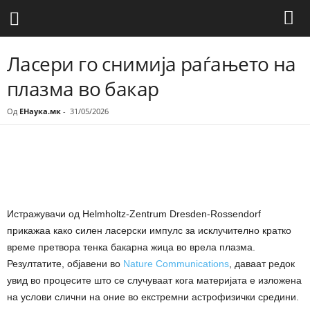
Ласери го снимија раѓањето на
плазма во бакар
Од
ЕНаука.мк
-
31/05/2026
Share
Истражувачи од Helmholtz-Zentrum Dresden-Rossendorf
прикажаа како силен ласерски импулс за исклучително кратко
време претвора тенка бакарна жица во врела плазма.
Резултатите, објавени во
Nature Communications
, даваат редок
увид во процесите што се случуваат кога материјата е изложена
на услови слични на оние во екстремни астрофизички средини.