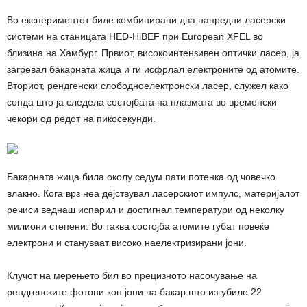
Во експериментот биле комбинирани два напредни ласерски
системи на станицата HED-HiBEF при European XFEL во
близина на Хамбург. Првиот, високоинтензивен оптички ласер, ја
загревал бакарната жица и ги исфрлал електроните од атомите.
Вториот, рендгенски слободноелектронски ласер, служел како
сонда што ја следела состојбата на плазмата во временски
чекори од редот на пикосекунди.
Бакарната жица била околу седум пати потенка од човечко
влакно. Кога врз неа дејствувал ласерскиот импулс, материјалот
речиси веднаш испарил и достигнал температури од неколку
милиони степени. Во таква состојба атомите губат повеќе
електрони и стануваат високо наелектризирани јони.
Клучот на мерењето бил во прецизното насочување на
рендгенските фотони кон јони на бакар што изгубиле 22