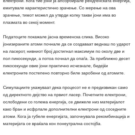
електрони. Кога тие јони ја апсорбирале рендгенската енергија,
емитувале карактеристично зрачење. Со мерење на ова
зрачење, тимот можел да утврди колку такви јони има во
плазмата во секој момент.
Податоците покажале јасна временска слика. Високо
јонизираните атоми почнале да се создаваат веднаш по ударот
на ласерот, нивниот број достигнал максимум по околу две и
пол пикосекунди, а потоа почнал да опаѓа. За приближно десет
пикосекунди овие јони практично исчезнале, бидејќи
електроните постепено повторно биле заробени од атомите.
Симулациите укажуваат дека процесот не е предизвикан само
од директното дејство на првиот ласер. Почетните електрони,
ослободени со голема енергија, се движеле низ материјалот
како бран и исфрлале дополнителни електрони од соседните
атоми. Кога ја губеле енергијата, започнувала рекомбинација и
материјата се враќала кон понеутрална состојба.