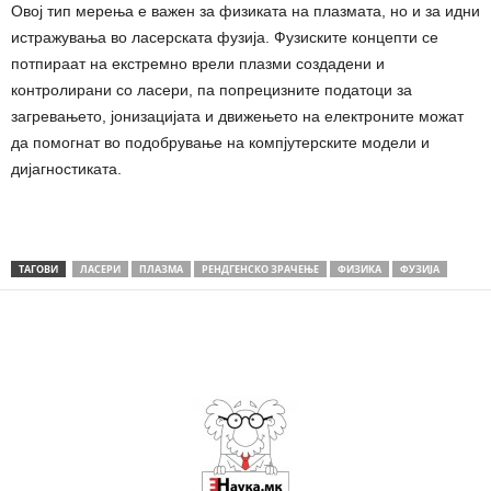
Овој тип мерења е важен за физиката на плазмата, но и за идни
истражувања во ласерската фузија. Фузиските концепти се
потпираат на екстремно врели плазми создадени и
контролирани со ласери, па попрецизните податоци за
загревањето, јонизацијата и движењето на електроните можат
да помогнат во подобрување на компјутерските модели и
дијагностиката.
ТАГОВИ
ЛАСЕРИ
ПЛАЗМА
РЕНДГЕНСКО ЗРАЧЕЊЕ
ФИЗИКА
ФУЗИЈА
Share