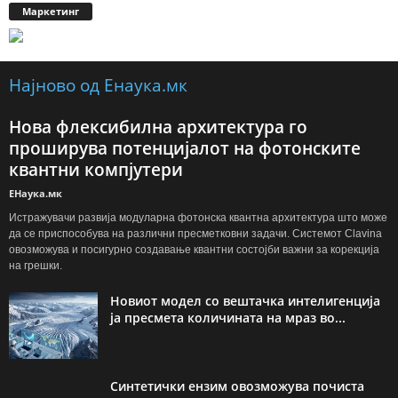
Маркетинг
Најново од Енаука.мк
Нова флексибилна архитектура го
проширува потенцијалот на фотонските
квантни компјутери
ЕНаука.мк
Истражувачи развија модуларна фотонска квантна архитектура што може
да се приспособува на различни пресметковни задачи. Системот Clavina
овозможува и посигурно создавање квантни состојби важни за корекција
на грешки.
Новиот модел со вештачка интелигенција
ја пресмета количината на мраз во...
Синтетички ензим овозможува почиста