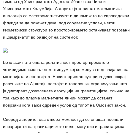
тимови од Универзитетот Адолфо Ибањез во Чиле и
Универзитетот Колумбија. Авторите ја користат математичка
аналогија со електромагнетизмот и динамиката на спроводливи
флуиди за да покажат дека, под соодветни услови, некои
геометриски структури во простор-времето остануваат поврзани
и „замрзнати“ во развојот на системот.
Во класичната општа релативност, простор-времето е
четиридимензионален континуум кој се менува под влијание на
материјата и енергијата. Новиот пристап сугерира дека покрај
равенките на Ајнштајн постојат и тополошки ограничувања што
ја диктираат дозволената еволуција на гравитацијата, слично на
тоа како во плазма магнетните линии можат да останат
поврзани кога важи одреден услов од типот на Омовиот закон.
Според авторите, ова отвора можност да се опишат поопшти
инваријанти на гравитациското поле, меѓу нив и гравитациска