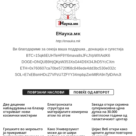
ЕНаука.мк
http://enauka.mk
Ви благодариме за секоја ваша поддршка , донација и сугестија
BTC=15qk6EUHTeHF9Y6mava8sJFcJVpWXAidK6
DOGE=DNQUB9HjQKpW353XsG44D9X34JhD5YcCXm
ETH=0x760607ca70be5720f68c848ede4dd3bc530e032c
SOL=E7xEBsmHDcZ7VPzU7ZFYY34mpbpZxnMtRA9nTytDAmJt
ПОВРЗАНИ НАСЛОВИ
ПОВЕЌЕ ОД АВТОРОТ
Две децении
Електронската
Ѕвезда откри скриена
набљудувања на блазар
структура на
супермасивна црна
откриваат нови
материјалите измерена
дупка на 30.000
космички мистерии
атом по атом
светлосни години од
галактичкиот центар
Грешките во мерењето
Како Универзумот
Џејмс Веб откри како
ја прикриваат
може да се шири
црните дупки повторно