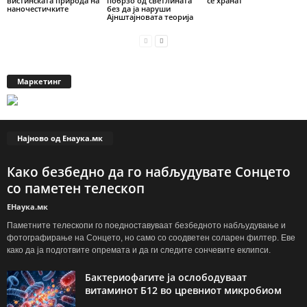
вистинската природа на
побрзо од светлината
се хранат
наночестичките
без да ја наруши
Ајнштајновата теорија
Маркетинг
Најново од Енаука.мк
Како безбедно да го набљудувате Сонцето
со паметен телескоп
ЕНаука.мк
Паметните телескопи го поедноставуваат безбедното набљудување и
фотографирање на Сонцето, но само со соодветен соларен филтер. Еве
како да ја подготвите опремата и да ги следите сончевите еклипси.
Бактериофагите ја ослободуваат
витаминот Б12 во цревниот микробиом