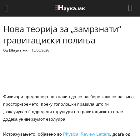
Нова теорија за „замрзнати“
гравитациски полиња
Од
ЕНаука.мк
-
13/06/2026
Share
Физичари предложија нов начин да се разбере како се развива
простор-времето: преку тополошки правила што ги
„заклучуваат“ одредени структури на гравитациското поле
додека универзумот еволуира.
Истражувањето, објавено во
Physical Review Letters
, доаѓа од