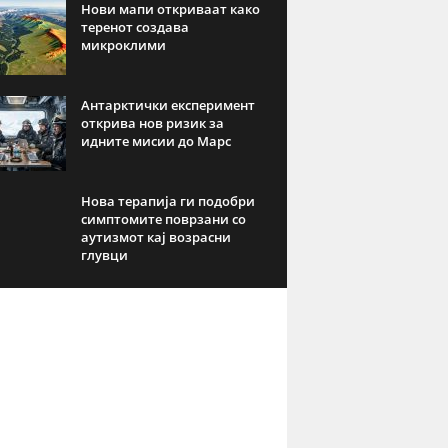
Нови мапи откриваат како
теренот создава
микроклими
Антарктички експеримент
открива нов ризик за
идните мисии до Марс
Нова терапија ги подобри
симптомите поврзани со
аутизмот кај возрасни
глувци