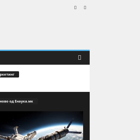
ркетинг
ново од Енаука.мк