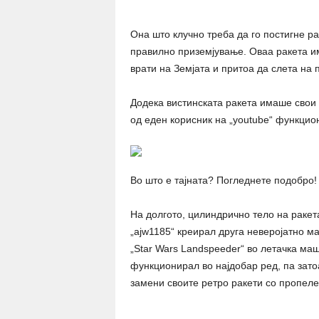
Она што клучно треба да го постигне ра
правилно приземјување. Оваа ракета им
врати на Земјата и притоа да слета на
Додека вистинската ракета имаше свои 
од еден корисник на „youtube“ функцио
Во што е тајната? Погледнете подобро! 
На долгото, цилиндрично тело на ракет
„ajw1185“ креирал друга неверојатно м
„Star Wars Landspeeder“ во летачка ма
функционирал во најдобар ред, па затоа
замени своите ретро ракети со пропеле