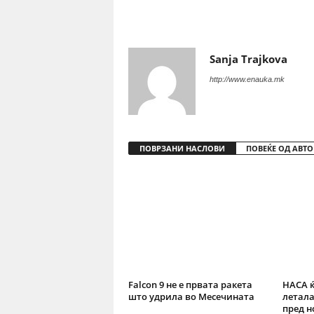
Share
Sanja Trajkova
http://www.enauka.mk
ПОВРЗАНИ НАСЛОВИ
ПОВЕЌЕ ОД АВТО
Falcon 9 не е првата ракета
НАСА ќ
што удрила во Месечината
летала
пред н