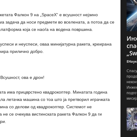
кетата Фалкон 9 на „SpaceX“ е всушност нејзино
а задача да носи предмети во вселената, а потоа да се
 платформа која се наоѓа на водена површина.
Инж
успеси и неуспеси, оваа минијатурна ракета, креирана
спа
нира прилично добро.
„Sw
ЕНаук
Спасу
продо
Всушност, ова е дрон!
некон
Инжен
ата има прицврстено квадрокоптер. Минатата година
подго
мисиј
ала летачка машина со тоа што ја претворил играчката
шина со делови од квадрокоптер. Системот не
 не се очекува вистинската ракета Фалкон 9 да ги
ри.