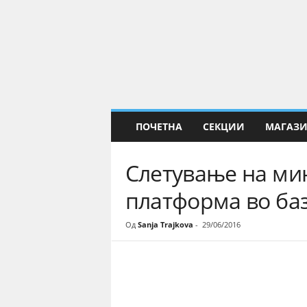
Е
Н
а
у
к
а
ПОЧЕТНА
СЕКЦИИ
МАГАЗ
Слетување на ми
платформа во ба
Од
Sanja Trajkova
-
29/06/2016
Share