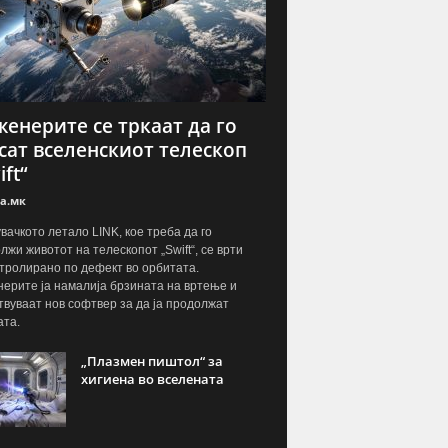
енерите се тркаат да го
сат вселенскиот телескоп
ift“
а.мк
вачкото летало LINK, кое треба да го
лжи животот на телескопот „Swift“, се врти
тролирано по дефект во орбитата.
ерите ја намалија брзината на вртење и
твуваат нов софтвер за да ја продолжат
ата.
„Плазмен пиштол“ за
хигиена во вселената